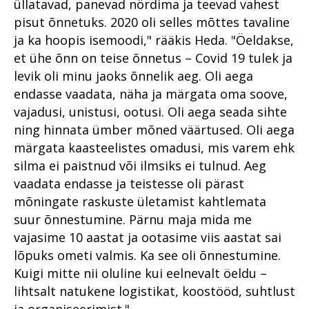
aastal 2019
üllatavad, panevad nördima ja teevad vahest
järelevalveosakonnas
väljakutse
pisut õnnetuks. 2020 oli selles mõttes tavaline
Jehoova tunnistajast ema
Süüdistusosakond aastal
Prokuratuuri aasta numbrites
Juhuslik vihje viis südametu
keelas vastsündinu
ja ka hoopis isemoodi," rääkis Heda. "Öeldakse,
2019
kotijooksja tabamiseni
päästmise vereülekandega
et ühe õnn on teise õnnetus – Covid 19 tulek ja
Millised on kõige mõjukamad
Avalike suhete osakond
lood?
Aasta prokurör ja aasta
levik oli minu jaoks õnnelik aeg. Oli aega
Mäo tulistamine
aastal 2019
ametnik
endasse vaadata, näha ja märgata oma soove,
Rahvusvaheline koostöö
Pommiplahvatus
Järelevalveosakond aastal
vajadusi, unistusi, ootusi. Oli aega seada sihte
Prokuratuuri personalitöö
Vabaduse väljakul
2019
Prokuratuuri aastaraamat
ning hinnata ümber mõned väärtused. Oli aega
2017
Rahvusvaheline koostöö
Haldusosakond aastal 2019
märgata kaasteelistes omadusi, mis varem ehk
Ühenda prokurör tema
Prokuratuuri panus
Rahvusvaheline koostöö 2019
silma ei paistnud või ilmsiks ei tulnud. Aeg
lemmikuga
õigusloomesse
vaadata endasse ja teistesse oli pärast
Valmisid prokuröride
Prokuratuuri aastaraamat
mõningate raskuste ületamist kahtlemata
kompetentsimudelid
2016
suur õnnestumine. Pärnu maja mida me
Prokuratuur 2015–2019
vajasime 10 aastat ja ootasime viis aastat sai
lõpuks ometi valmis. Ka see oli õnnestumine.
Kuigi mitte nii oluline kui eelnevalt öeldu –
lihtsalt natukene logistikat, koostööd, suhtlust