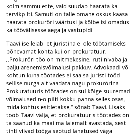
leidma kontakti oma
Koovit – turist, kellest sai
kolm sammu ette, vaid suudab haarata ka
Rahvusvaheline
Põhja ringkonnaprokuratuur
kogukonnaga
Vahistamine ja
Riigivastased süüteod
kohalik
koolituskoostöö
aastal 2021
tervikpilti. Samuti on talle omane oskus kaasa
konfiskeerimine
Põhja ringkonnaprokuratuur
prokuratuuris
Organiseeritud kuritegevus
Põhja ringkonnaprokuratuur
haarata prokuröri väärtusi ja kõlbelisi omadusi
Rahvusvaheline koostöö
2020. aastal
Lääne ringkonnaprokuratuur
Raske
küberkuritegude uurimisel
ka töövälisesse aega ja vastupidi.
Küberkuritegevus
korruptsioonikuritegevus
Viru ringkonnaprokuratuur
Lõuna ringkonnaprokuratuur
Rahvusvahelise
Taavi ise leiab, et juristina ei ole töötamiseks
aastal 2020
Riigi peaprokurörilt
küberkuritegevuse
Viru ringkonnaprokuratuur
tõkestamise väljakutsetest
põnevamat kohta kui on prokuratuur.
Lääne ringkonnaprokuratuur
Riigihangetega seotud
tõendite kogumisel
,,Prokuröri töö on mitmekesine, rutiinivaba ja
2020. aastal
Süüdistusosakond 1
korruptsioonist
palju arenemisvõimalusi pakkuv. Advokaadi või
meditsiinisektoris
Raske
Lõuna ringkonnaprokuratuur
Süüdistusosakond 2
korruptsioonikuritegevus
kohtunikuna töötades ei saa sa juristi tööd
2020. aastal
Riigivastased süüteod
Järelevalveosakond
sellise nurga alt vaadata nagu prokurörina.
Riigivastased süüteod
Avalike suhete osakond 2020.
Süüdistusosakond aastal
Prokuratuuris töötades on sul kõige suuremad
Haldusosakond
aastal
2022
Suur samm edasi
võimalused n-ö pilti kokku panna selles osas,
investeerimiskelmuste
Südametunnistuse poolel
Süüdistusosakond 2020.
Suure kahjuga
mida kohtus esitletakse,“ sõnab Taavi. Lisaks
pandeemia peatamiseks
väärtustatakse kogemust
aastal
majanduskuritegevus
toob Taavi välja, et prokuratuuris töötades on
Suure kahjuga
Erikonsultandi eripalgeline töö
Järelevalveosakond 2020.
ta saanud ka maailma laiemalt avastada, sest
Tervislikel põhjustel
majanduskuritegevus
aastal
menetlusest vabastamine –
tihti viivad tööga seotud lähetused väga
Rahvusvaheline koostöö
puutumatud
Süüdistusosakond aastal