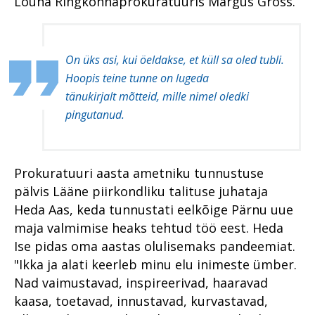
Lõuna Ringkonnaprokuratuuris Margus Gross.
Prokurör ja avalikkus
Eesti fentanüülituru tõusud ja
Alaealiste õigusrikkujate
Assar Pauluse vahistamine
oportuniteedi kasuks?
langused
erikohtlemine
Prokuratuuri personalitöö
Jõhvi arveveski
Tinajäätmed - varastamist
Saaremaa kohtusaalis on
100. sünnipäeva tähistamine
seismapanek
väärt
prokuröri selja taga riik
On üks asi, kui öeldakse, et küll sa oled tubli.
kestis kogu aasta
Leedu autovargad jõuavad
Mis on ahistav jälitamine?
Hoopis teine tunne on lugeda
Prokuröri avakõne kui
Prokuratuur kõrvaltvaataja
Eestisse
„noateral kõndimine“
tänukirjalt mõtteid, mille nimel oledki
100 aastat põhiseadust, 101
pilguga
Villu Reiljanilt võetakse
aastat prokuratuuri
pingutanud.
Sõna "tingimisi" kuulevad
Prokuratuur tunnustab
saadikupuutumatus
roolijoodikud üha harvem
Prokuratuur tunnustab
Personalitöö
Herman Simmi
Inna Ombler: on spioone, kes
Kes on kelle sõber?
paljastamine
kinnipidamisest kergendust
Prokuratuuri aasta ametniku tunnustuse
Põhja ringkonnaprokuratuur
tunnevad
Põhja ringkonnaprokuratuur
Pronksiöö
pälvis Lääne piirkondliku talituse juhataja
Viru ringkonnaprokuratuur
aastal 2019
Heda Aas, keda tunnustati eelkõige Pärnu uue
Millest räägivad
Kokaiini hammasratas
õigeksmõistvad
Lõuna ringkonnaprokuratuur
Viru ringkonnaprokuratuur
maja valmimise heaks tehtud töö eest. Heda
kohtuotsused?
Ustimenko ja Medvedevi
aastal 2019
Ise pidas oma aastas olulisemaks pandeemiat.
Lääne ringkonnaprokuratuur
tapatalgud
Laiaulatusliku vargusteahela
"Ikka ja alati keerleb minu elu inimeste ümber.
Lõuna ringkonnaprokuratuur
2018 riigiprokuratuuri
lahtiharutamine Viljandimaal
Metanoolitragöödia
aastal 2019
Nad vaimustavad, inspireerivad, haaravad
süüdistusosakonnas
Pärnus
Peitkuritegevus turvalises
kaasa, toetavad, innustavad, kurvastavad,
Lääne ringkonnaprokuratuur
2018 riigiprokuratuuri
Pärnus on prokuratuurile
ERA panga pankrot