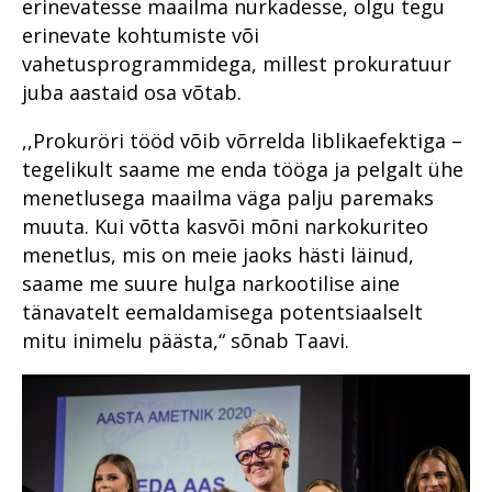
numbrites 2023
Haldusosakond 2020. aastal
erinevatesse maailma nurkadesse, olgu tegu
kriminaalmenetluses?
2021
erinevate kohtumiste või
Im memoriam Alar Kirs
Prokuratuuri infosüsteemi
Tugevatoimelised uimastid
Teekond prokuratuuris -
vahetusprogrammidega, millest prokuratuur
uuendus PRIS3
hakkajast praktikandist
Vahistamine ja
juba aastaid osa võtab.
kogemustega
Prokuratuuris töötamisest
konfiskeerimine
ringkonnaprokuröriks.
Intervjuu Liisa Nuudiga
,,Prokuröri tööd võib võrrelda liblikaefektiga –
Prokuratuur tunnustab
Viru ringkonnaprokuratuur
tegelikult saame me enda tööga ja pelgalt ühe
aastal 2022
Tugevatoimelised uimastid
Mälestused Eurojusti tööst
menetlusega maailma väga palju paremaks
2004–2019
Vahistamine ja
muuta. Kui võtta kasvõi mõni narkokuriteo
konfiskeerimine
Prokuratuuri aastaraamat 2019
menetlus, mis on meie jaoks hästi läinud,
Viru ringkonnaprokuratuur
Prokuratuuri aastaraamat 2018
Peaprokuröri pöördumine
saame me suure hulga narkootilise aine
aastal 2021
tänavatelt eemaldamisega potentsiaalselt
Prokuratuuri aastaraamat 2017
Missioon, visioon ja
Riigi peaprokuröri
mitu inimelu päästa,“ sõnab Taavi.
väärtused
pöördumine
Prokuratuuri aastaraamat 2016
Riigi peaprokuröri
Prokuratuuri tegevuse
Prokuratuuri väärtused ja
pöördumine
Peaprokuröri pöördumine
ülevaade numbrites
strateegilised eesmärgid
Prokuratuuri väärtused ja
Prokuratuuri aasta numbrites
Kannatanu kohtlemise parim
Prokuratuuri tegevus 2018.
strateegilised eesmärgid
praktika
aastal
Põhja Ringkonnaprokuratuur
Prokuratuuri tegevuse 2017.