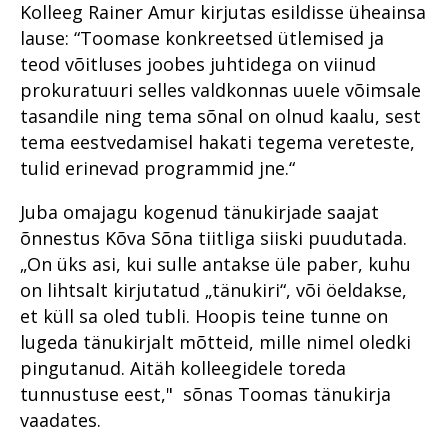
Kolleeg Rainer Amur kirjutas esildisse üheainsa
lause: “Toomase konkreetsed ütlemised ja
teod võitluses joobes juhtidega on viinud
prokuratuuri selles valdkonnas uuele võimsale
tasandile ning tema sõnal on olnud kaalu, sest
tema eestvedamisel hakati tegema vereteste,
tulid erinevad programmid jne.“
Juba omajagu kogenud tänukirjade saajat
õnnestus Kõva Sõna tiitliga siiski puudutada.
„On üks asi, kui sulle antakse üle paber, kuhu
on lihtsalt kirjutatud „tänukiri“, või öeldakse,
et küll sa oled tubli. Hoopis teine tunne on
lugeda tänukirjalt mõtteid, mille nimel oledki
pingutanud. Aitäh kolleegidele toreda
tunnustuse eest," sõnas Toomas tänukirja
vaadates.