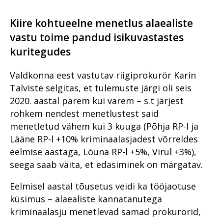
aastal 2019
järelevalveosakonnas
väljakutse
Jehoova tunnistajast ema
Süüdistusosakond aastal
Kiire kohtueelne menetlus alaealiste
Prokuratuuri aasta numbrites
Juhuslik vihje viis südametu
keelas vastsündinu
2019
kotijooksja tabamiseni
vastu toime pandud isikuvastastes
päästmise vereülekandega
Millised on kõige mõjukamad
Avalike suhete osakond
kuritegudes
lood?
Aasta prokurör ja aasta
Mäo tulistamine
aastal 2019
ametnik
Rahvusvaheline koostöö
Pommiplahvatus
Järelevalveosakond aastal
Valdkonna eest vastutav riigiprokurör Karin
Prokuratuuri personalitöö
Vabaduse väljakul
2019
Talviste selgitas, et tulemuste järgi oli seis
Prokuratuuri aastaraamat
2017
Rahvusvaheline koostöö
Haldusosakond aastal 2019
2020. aastal parem kui varem – s.t järjest
rohkem nendest menetlustest said
Ühenda prokurör tema
Prokuratuuri panus
Rahvusvaheline koostöö 2019
lemmikuga
õigusloomesse
menetletud vähem kui 3 kuuga (Põhja RP-l ja
Valmisid prokuröride
Lääne RP-l +10% kriminaalasjadest võrreldes
Prokuratuuri aastaraamat
kompetentsimudelid
2016
eelmise aastaga, Lõuna RP-l +5%, Virul +3%),
Prokuratuur 2015–2019
seega saab väita, et edasiminek on märgatav.
Eelmisel aastal tõusetus veidi ka tööjaotuse
küsimus – alaealiste kannatanutega
kriminaalasju menetlevad samad prokurörid,