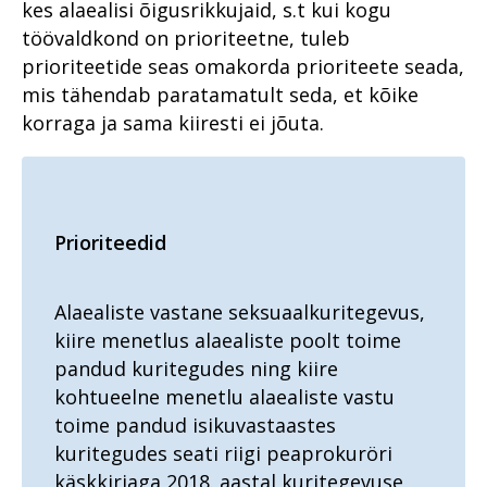
kes alaealisi õigusrikkujaid, s.t kui kogu
töövaldkond on prioriteetne, tuleb
prioriteetide seas omakorda prioriteete seada,
mis tähendab paratamatult seda, et kõike
korraga ja sama kiiresti ei jõuta.
Prioriteedid
Alaealiste vastane seksuaalkuritegevus,
kiire menetlus alaealiste poolt toime
pandud kuritegudes ning kiire
kohtueelne menetlu alaealiste vastu
toime pandud isikuvastaastes
kuritegudes seati riigi peaprokuröri
käskkirjaga 2018. aastal kuritegevuse