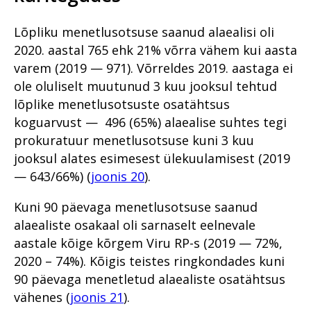
numbrites 2023
Haldusosakond 2020. aastal
kriminaalmenetluses?
2021
Im memoriam Alar Kirs
Prokuratuuri infosüsteemi
Lõpliku menetlusotsuse saanud alaealisi oli
Tugevatoimelised uimastid
Teekond prokuratuuris -
uuendus PRIS3
hakkajast praktikandist
2020. aastal 765 ehk 21% võrra vähem kui aasta
Vahistamine ja
kogemustega
Prokuratuuris töötamisest
varem (2019 — 971). Võrreldes 2019. aastaga ei
konfiskeerimine
ringkonnaprokuröriks.
Intervjuu Liisa Nuudiga
ole oluliselt muutunud 3 kuu jooksul tehtud
Prokuratuur tunnustab
Viru ringkonnaprokuratuur
lõplike menetlusotsuste osatähtsus
aastal 2022
Tugevatoimelised uimastid
Mälestused Eurojusti tööst
koguarvust — 496 (65%) alaealise suhtes tegi
2004–2019
Vahistamine ja
prokuratuur menetlusotsuse kuni 3 kuu
konfiskeerimine
Prokuratuuri aastaraamat 2019
jooksul alates esimesest ülekuulamisest (2019
Viru ringkonnaprokuratuur
— 643/66%) (
joonis 20
).
Prokuratuuri aastaraamat 2018
Peaprokuröri pöördumine
aastal 2021
Prokuratuuri aastaraamat 2017
Missioon, visioon ja
Riigi peaprokuröri
Kuni 90 päevaga menetlusotsuse saanud
väärtused
pöördumine
alaealiste osakaal oli sarnaselt eelnevale
Prokuratuuri aastaraamat 2016
Riigi peaprokuröri
Prokuratuuri tegevuse
Prokuratuuri väärtused ja
pöördumine
aastale kõige kõrgem Viru RP-s (2019 — 72%,
Peaprokuröri pöördumine
ülevaade numbrites
strateegilised eesmärgid
2020 – 74%). Kõigis teistes ringkondades kuni
Prokuratuuri väärtused ja
Prokuratuuri aasta numbrites
Kannatanu kohtlemise parim
Prokuratuuri tegevus 2018.
strateegilised eesmärgid
90 päevaga menetletud alaealiste osatähtsus
praktika
aastal
vähenes (
joonis 21
).
Põhja Ringkonnaprokuratuur
Prokuratuuri tegevuse 2017.