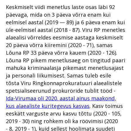
Vägivallakuritegudes
Lähisuhtevägivalla
aasta ülevaade
Viru Ringkonnaprokuratuur
Keskmiselt viidi menetlus laste osas läbi 92
kannatanutele riigipoolse toe
kuritegudes läbiviidud
Prokuratuuri aasta numbrites
pakkumine
kriminaalmenetluste analüüs
päevaga, mida on 3 päeva võrra enam kui
Lääne Ringkonnaprokuratuur
eelmisel aastal (2019 — 89) ja 6 päeva enam kui
Ühtse kohtlemis- ja
Korduvates
Üldmenetluse süüdistusaktide
Lõuna Ringkonnaprokuratuur
karistuspraktika kokkulepped
vägivallakuritegudes
analüüs
üle-eelmisel aastal (2018 - 87). Viru RP menetles
kokkuleppemenetluses
alaealisi võrreldes eesmise aastaga keskmiselt
Kuritegevuse vastased
Kogukonnaprokurör - kes ta
Õiguslikud probleemid
mõistetud karistuste analüüs
prioriteedid
on?
20 päeva võrra kiiremini (2020 - 71), samas
psühhiaatrilise sundravi
Teekond tänaseni
kohaldamise menetluses
Lõuna RP 33 päeva võrra kauem (2020 - 126).
Rahvusvaheline koostöö
Põhja Ringkonnaprokuratuur
Lõuna RP pikem menetlusaeg on tingitud paari
Üks vaade Eesti
Olukorrast riigis: Kuningas on
Eesti suusatajate
Siseriiklik koostöö võrgustike
Viru Ringkonnaprokuratuur
organiseeritud kuritegevuse
surnud. Elagu kuningas?
aadrilaskmine Austrias
mahuka kriminaalasja pikemast menetlusajast
raames
hetkeseisule
ja personali liikumisest. Samas tuleb esile
Lõuna Ringkonnaprokuratuur
Digitaalse menetluse tulevik
Algab rahapesuskandaal
Süüdistusosakond
Organiseeritud kuritegevus
tõsta Viru Ringkonnaprokuratuuri alaealistele
Lääne Ringkonnaprokuratuur
Kannatanu kohtlemine
Fentanüüli kadumine
kaardil
Järelevalveosakond
spetsialiseerunud prokuröride tublit tööd -
kriminaalmenetluses
Eestist
Süüdistusosakond
Ida-Virumaa oli 2020. aastal ainus maakond,
Võitlus kuritegevusega Tartu
Aasta prokurör ja aasta
Menetlusökonoomia
Prokuratuur esitas
vanglas
kus alaealiste kuritegevus kasvas
. Kasv toimus
ametnik
Järelevalveosakond
põhimõtted
süüdistuse Edgar
eeskätt varguste arvu kasvu tõttu (2020 - 105,
Narkoreidid Virumaal on end
Savisaarele
Prokuratuuri tegevuse
Jälitus ja ekspertiisid
Pärnu pilootprojekti
õigustanud
2019 - 30) ning rohkem oli ka röövimisi (2020
ülevaade 2016. aastal
looduskaitse teenistuses
õppetunnid
Darja tapmine
- 8, 2019 - 1), kuid sellest hoolimata suudeti
Miks langes otsus