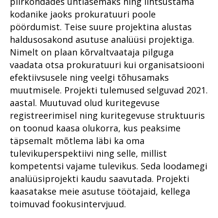
piirkondades ühtlasemaks ning lihtsustama
Vägivallakuritegudes
Lähisuhtevägivalla
aasta ülevaade
Viru Ringkonnaprokuratuur
kannatanutele riigipoolse toe
kuritegudes läbiviidud
kodanike jaoks prokuratuuri poole
Prokuratuuri aasta numbrites
pakkumine
kriminaalmenetluste analüüs
pöördumist. Teise suure projektina alustas
Lääne Ringkonnaprokuratuur
Ühtse kohtlemis- ja
Korduvates
Üldmenetluse süüdistusaktide
haldusosakond asutuse analüüsi projektiga.
Lõuna Ringkonnaprokuratuur
karistuspraktika kokkulepped
vägivallakuritegudes
analüüs
Nimelt on plaan kõrvaltvaataja pilguga
kokkuleppemenetluses
Kuritegevuse vastased
Kogukonnaprokurör - kes ta
vaadata otsa prokuratuuri kui organisatsiooni
Õiguslikud probleemid
mõistetud karistuste analüüs
prioriteedid
on?
psühhiaatrilise sundravi
efektiivsusele ning veelgi tõhusamaks
Teekond tänaseni
kohaldamise menetluses
Rahvusvaheline koostöö
muutmisele. Projekti tulemused selguvad 2021.
Põhja Ringkonnaprokuratuur
Üks vaade Eesti
Olukorrast riigis: Kuningas on
Eesti suusatajate
aastal. Muutuvad olud kuritegevuse
Siseriiklik koostöö võrgustike
Viru Ringkonnaprokuratuur
organiseeritud kuritegevuse
surnud. Elagu kuningas?
aadrilaskmine Austrias
registreerimisel ning kuritegevuse struktuuris
raames
hetkeseisule
Lõuna Ringkonnaprokuratuur
on toonud kaasa olukorra, kus peaksime
Digitaalse menetluse tulevik
Algab rahapesuskandaal
Süüdistusosakond
Organiseeritud kuritegevus
täpsemalt mõtlema läbi ka oma
Lääne Ringkonnaprokuratuur
Kannatanu kohtlemine
Fentanüüli kadumine
kaardil
Järelevalveosakond
tulevikuperspektiivi ning selle, millist
kriminaalmenetluses
Eestist
Süüdistusosakond
Võitlus kuritegevusega Tartu
kompetentsi vajame tulevikus. Seda loodamegi
Aasta prokurör ja aasta
Menetlusökonoomia
Prokuratuur esitas
vanglas
ametnik
Järelevalveosakond
analüüsiprojekti kaudu saavutada. Projekti
põhimõtted
süüdistuse Edgar
Narkoreidid Virumaal on end
Savisaarele
kaasatakse meie asutuse töötajaid, kellega
Prokuratuuri tegevuse
Jälitus ja ekspertiisid
Pärnu pilootprojekti
õigustanud
ülevaade 2016. aastal
toimuvad fookusintervjuud.
looduskaitse teenistuses
õppetunnid
Darja tapmine
Miks langes otsus