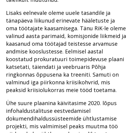
numbrites 2023
Haldusosakond 2020. aastal
kriminaalmenetluses?
2021
Im memoriam Alar Kirs
Prokuratuuri infosüsteemi
Lisaks eelnevale oleme uuele tasandile ja
Tugevatoimelised uimastid
Teekond prokuratuuris -
uuendus PRIS3
hakkajast praktikandist
tänapäeva liikunud erinevate hääletuste ja
Vahistamine ja
kogemustega
Prokuratuuris töötamisest
oma töötajate kaasamisega. Tänu RiK-le oleme
konfiskeerimine
ringkonnaprokuröriks.
valinud aasta parimaid, komisjonide liikmeid ja
Intervjuu Liisa Nuudiga
Prokuratuur tunnustab
Viru ringkonnaprokuratuur
kaasanud oma töötajad teistesse arvamuse
aastal 2022
Tugevatoimelised uimastid
Mälestused Eurojusti tööst
andmise kooslustesse. Eelmisel aastal
2004–2019
Vahistamine ja
koostatud prokuratuuri toimepidevuse plaani
konfiskeerimine
Prokuratuuri aastaraamat 2019
katsetati, täiendati ja veebruaris Põhja
Viru ringkonnaprokuratuur
ringkonnas õppusena ka treeniti. Samuti on
Prokuratuuri aastaraamat 2018
Peaprokuröri pöördumine
aastal 2021
valminud iga piirkonna kriisikohvrid, mis
Prokuratuuri aastaraamat 2017
Missioon, visioon ja
Riigi peaprokuröri
peaksid kriisiolukorras meie tööd toetama.
väärtused
pöördumine
Prokuratuuri aastaraamat 2016
Riigi peaprokuröri
Prokuratuuri tegevuse
Prokuratuuri väärtused ja
pöördumine
Ühe suure plaanina käivitasime 2020. lõpus
Peaprokuröri pöördumine
ülevaade numbrites
strateegilised eesmärgid
infohaldustalituse eestvedamisel
Prokuratuuri väärtused ja
Prokuratuuri aasta numbrites
dokumendihaldussüsteemide ühtlustamise
Kannatanu kohtlemise parim
Prokuratuuri tegevus 2018.
strateegilised eesmärgid
praktika
aastal
projekti, mis valmimisel peaks muutma töö
Põhja Ringkonnaprokuratuur
Prokuratuuri tegevuse 2017.