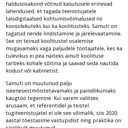
leidma kontakti oma
haldusosakond võtnud kasutusele erinevad
Koovit – turist, kellest sai
Rahvusvaheline
Põhja ringkonnaprokuratuur
kogukonnaga
Vahistamine ja
Riigivastased süüteod
kohalik
lahendused, et tagada teenistujatele
koolituskoostöö
aastal 2021
konfiskeerimine
Põhja ringkonnaprokuratuur
prokuratuuris
täisdigitaalsed kohtumisvõimalused nii
Organiseeritud kuritegevus
Põhja ringkonnaprokuratuur
Rahvusvaheline koostöö
2020. aastal
koosolekuteks kui ka koolitusteks. Samuti on
Lääne ringkonnaprokuratuur
Raske
küberkuritegude uurimisel
Küberkuritegevus
korruptsioonikuritegevus
tagatud nende lindistamine ja järelevaatamine.
Viru ringkonnaprokuratuur
Lõuna ringkonnaprokuratuur
Rahvusvahelise
See on teinud koolitustel osalemise
aastal 2020
Riigi peaprokurörilt
küberkuritegevuse
Viru ringkonnaprokuratuur
tõkestamise väljakutsetest
mugavamaks väga paljudele töötajatele, kes ka
Lääne ringkonnaprokuratuur
Riigihangetega seotud
tõendite kogumisel
tulevikus ei pea näiteks ainult koolituse
2020. aastal
Süüdistusosakond 1
korruptsioonist
tarbeks kohale sõitma ja saavad seda nautida
meditsiinisektoris
Raske
Lõuna ringkonnaprokuratuur
Süüdistusosakond 2
korruptsioonikuritegevus
kodust või kabinetist.
2020. aastal
Riigivastased süüteod
Järelevalveosakond
Riigivastased süüteod
Avalike suhete osakond 2020.
Samuti on muutunud palju
Süüdistusosakond aastal
Haldusosakond
aastal
2022
Suur samm edasi
iseenesestmõistetavamaks ja paindlikumaks
investeerimiskelmuste
kaugtöö tegemine. Kui varem valitses
Südametunnistuse poolel
Süüdistusosakond 2020.
Suure kahjuga
pandeemia peatamiseks
väärtustatakse kogemust
aastal
majanduskuritegevus
arusaam, et referentidel ja teistel
Suure kahjuga
tugiteenistujatel ei ole see võimalik, siis 2020.
Erikonsultandi eripalgeline töö
Järelevalveosakond 2020.
Tervislikel põhjustel
majanduskuritegevus
aastal
aastal tõestasime vastupidist ning praktika on
menetlusest vabastamine –
Rahvusvaheline koostöö
puutumatud
Süüdistusosakond aastal
täielikult muutunud.