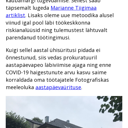
kaubamärgi tugevdamise. Sellest saab
aastal 2019
järelevalveosakonnas
väljakutse
täpsemalt lugeda
Marianne Tiigimaa
Jehoova tunnistajast ema
Süüdistusosakond aastal
artiklist
. Lisaks oleme uue metoodika alusel
Prokuratuuri aasta numbrites
Juhuslik vihje viis südametu
keelas vastsündinu
2019
kotijooksja tabamiseni
päästmise vereülekandega
viinud igal pool läbi töökeskkonna
Millised on kõige mõjukamad
Avalike suhete osakond
riskianalüüsid ning tulemustest lähtuvalt
lood?
Aasta prokurör ja aasta
Mäo tulistamine
aastal 2019
ametnik
parendanud töötingimusi.
Rahvusvaheline koostöö
Pommiplahvatus
Järelevalveosakond aastal
Prokuratuuri personalitöö
Vabaduse väljakul
2019
Kuigi sellel aastal ühisüritusi pidada ei
Prokuratuuri aastaraamat
2017
Rahvusvaheline koostöö
õnnestunud, siis vedas prokuratuuril
Haldusosakond aastal 2019
aastapäevapeo läbiviimise ajaga ning enne
Ühenda prokurör tema
Prokuratuuri panus
Rahvusvaheline koostöö 2019
lemmikuga
õigusloomesse
COVID-19 haigestunute arvu kasvu saime
Valmisid prokuröride
korraldada oma töötajatele Fotografiskas
Prokuratuuri aastaraamat
kompetentsimudelid
meeleoluka
aastapäevaürituse
.
2016
Prokuratuur 2015–2019