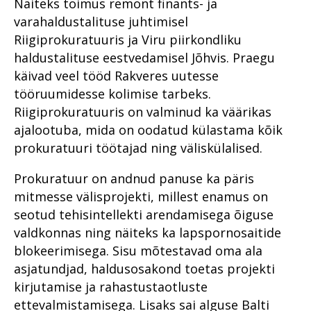
Näiteks toimus remont finants- ja
varahaldustalituse juhtimisel
Riigiprokuratuuris ja Viru piirkondliku
haldustalituse eestvedamisel Jõhvis. Praegu
käivad veel tööd Rakveres uutesse
tööruumidesse kolimise tarbeks.
Riigiprokuratuuris on valminud ka väärikas
ajalootuba, mida on oodatud külastama kõik
prokuratuuri töötajad ning väliskülalised.
Prokuratuur on andnud panuse ka päris
mitmesse välisprojekti, millest enamus on
seotud tehisintellekti arendamisega õiguse
valdkonnas ning näiteks ka lapspornosaitide
blokeerimisega. Sisu mõtestavad oma ala
asjatundjad, haldusosakond toetas projekti
kirjutamise ja rahastustaotluste
ettevalmistamisega. Lisaks sai alguse Balti