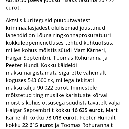
eurot.
Aktsiisikuritegusid puudutavatest
kriminaalasjadest olulisemad jõustunud
lahendid on Lõuna ringkonnaprokuratuuri
kokkuleppemenetluses tehtud kohtuotsus,
milles kohus mõistis süüdi Mart Kärneri,
Haigar Septembri, Toomas Rohuranna ja
Peeter Hundi. Kokku käideldi
maksumärgistamata sigarette vähemalt
koguses 543 600 tk, millega tekitati
maksukahju 90 022 eurot. Inimestele
mõistetud tingimuslike karistuste kõrval
mõistis kohus otsusega süüdistatavatelt välja
Haigar Septembrilt kokku
16 635 eurot
, Mart
Kärnerilt kokku
78 018 eurot
, Peeter Hundilt
kokku
22 615 eurot
ja Toomas Rohurannalt