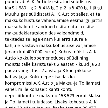
puudutab A. K. Autiole esitatud süüdistust
1
KarS § 389
lg 2, § 418 lg 2 p 2 ja § 420 lg 1 järgi.
Muuhulgas süüdistati A. K. Autiot selles, et ta
maksukohustuse vähendamise eesmärgil jättis
maksuhaldurile andmed esitamata ja esitas
maksudeklaratsioonides valeandmeid,
tekitades sellega enam kui eriti suurele
kahjule vastava maksukohustuse varjamise
(enam kui 400 000 eurot). Kohus mõistis A. K.
Autio kokkuleppemenetluses süüdi ning
mõistis talle karistuseks 2 aastat 7 kuud ja 28
päeva vangistust 2 aasta ja 8 kuu pikkuse
katseajaga. Kokkulepe sisaldas ka
kompromissi A.K. Autio ja Maksu-ja Tolliameti
vahel, mille kohaselt kanti kohtu
deposiitkontole makstud
158
523 eurot
Maksu-
ja Tolliameti tuludesse. Lisaks kohustus A. K.
Autio 30 päeva jooksul lisaks tasuma 26 477