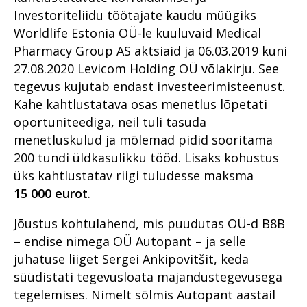
aastal 2020
Prokuratuuri aasta numbrites
Juhuslik vihje viis südametu
keelas vastsündinu
Riigi peaprokurörilt
küberkuritegevuse
2019
Investoriteliidu töötajate kaudu müügiks
kotijooksja tabamiseni
päästmise vereülekandega
tõkestamise väljakutsetest
Worldlife Estonia OÜ-le kuuluvaid Medical
Lääne ringkonnaprokuratuur
Millised on kõige mõjukamad
Riigihangetega seotud
Avalike suhete osakond
tõendite kogumisel
2020. aastal
lood?
Aasta prokurör ja aasta
Mäo tulistamine
Pharmacy Group AS aktsiaid ja 06.03.2019 kuni
korruptsioonist
aastal 2019
ametnik
meditsiinisektoris
Raske
27.08.2020 Levicom Holding OÜ võlakirju. See
Lõuna ringkonnaprokuratuur
Rahvusvaheline koostöö
Pommiplahvatus
Järelevalveosakond aastal
korruptsioonikuritegevus
2020. aastal
Prokuratuuri personalitöö
tegevus kujutab endast investeerimisteenust.
Vabaduse väljakul
Riigivastased süüteod
2019
Prokuratuuri aastaraamat
Riigivastased süüteod
Kahe kahtlustatava osas menetlus lõpetati
Avalike suhete osakond 2020.
2017
Rahvusvaheline koostöö
Süüdistusosakond aastal
Haldusosakond aastal 2019
oportuniteediga, neil tuli tasuda
aastal
2022
Suur samm edasi
Ühenda prokurör tema
Prokuratuuri panus
Rahvusvaheline koostöö 2019
investeerimiskelmuste
menetluskulud ja mõlemad pidid sooritama
Süüdistusosakond 2020.
lemmikuga
õigusloomesse
Suure kahjuga
pandeemia peatamiseks
200 tundi üldkasulikku tööd. Lisaks kohustus
aastal
Valmisid prokuröride
majanduskuritegevus
Prokuratuuri aastaraamat
üks kahtlustatav riigi tuludesse maksma
kompetentsimudelid
Suure kahjuga
Järelevalveosakond 2020.
2016
Tervislikel põhjustel
majanduskuritegevus
15
000 eurot
.
aastal
Prokuratuur 2015–2019
menetlusest vabastamine –
puutumatud
Süüdistusosakond aastal
Haldusosakond 2020. aastal
Jõustus kohtulahend, mis puudutas OÜ-d B8B
kriminaalmenetluses?
2021
– endise nimega OÜ Autopant – ja selle
Prokuratuuri infosüsteemi
Tugevatoimelised uimastid
Teekond prokuratuuris -
juhatuse liiget Sergei Ankipovitšit, keda
uuendus PRIS3
hakkajast praktikandist
Vahistamine ja
süüdistati tegevusloata majandustegevusega
kogemustega
Prokuratuuris töötamisest
konfiskeerimine
ringkonnaprokuröriks.
tegelemises. Nimelt sõlmis Autopant aastail
Intervjuu Liisa Nuudiga
Prokuratuur tunnustab