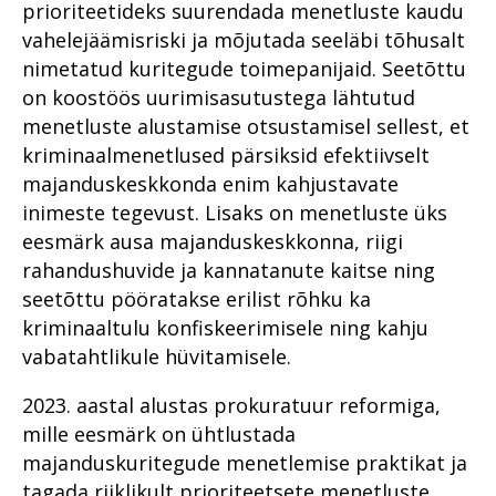
prioriteetideks suurendada menetluste kaudu
Korruptsioon
tark riik saada rikkaks ja teha
Tugevatoimelised uimastid
kurjategijad vaeseks
vahelejäämisriski ja mõjutada seeläbi tõhusalt
Kriminaalmenetluse statistika
nimetatud kuritegude toimepanijaid. Seetõttu
Suure kahjuga
Majandus- ja
majanduskuritegevus
Krüpteeritud sidevahendid
on koostöös uurimisasutustega lähtutud
korruptsioonikuritegudele
suunatud löök: uus ringkond,
menetluste alustamise otsustamisel sellest, et
Riigivastased süüteod
Kuidas möödus
uued lahendused
kriminaalmenetlused pärsiksid efektiivselt
veebiahvatlejate ja lapsporno
Organiseeritud kuritegevus
käitlejate püüdmisele
Päevakajaline piirikaubandus
majanduskeskkonda enim kahjustavate
keskendunud tandemi
ehk pilguheit
Küberkuritegevus
inimeste tegevust. Lisaks on menetluste üks
esimene aasta?
sanktsioonikuriteo
eesmärk ausa majanduskeskkonna, riigi
menetlusse
Seksuaalkasvatus on parim
Kuidas toimetada kätte vara
tööriist seksuaalkuritegude
rahandushuvide ja kannatanute kaitse ning
arestimise määrust inimesele,
Idee e-Eestile: kelmusi
ennetamiseks
seetõttu pööratakse erilist rõhku ka
kelle nime ega asukohta sa ei
takistavad turvavõrgud
tea?
kriminaaltulu konfiskeerimisele ning kahju
PEth biomarker alkoholi ja
Rahvusvaheline koostöö
kuritegevuse vahel
vabatahtlikule hüvitamisele.
Küberkuritegevus
Noorte täiskasvanute
Tulirelv kogukonnas on kui
Maa seest leitud skelett –
erikohtlemine – uus suund
2023. aastal alustas prokuratuur reformiga,
kahe teraga mõõk
sündmus, mis pani teaduse
prokuratuuris
mille eesmärk on ühtlustada
proovile
Ajas muutuvad
majanduskuritegude menetlemise praktikat ja
EPPO – esimeste
(vägivalla)kuriteod
Oli aeg, mil toimikusse pandi
tegutsemisaastate kogemus
tagada riiklikult prioriteetsete menetluste