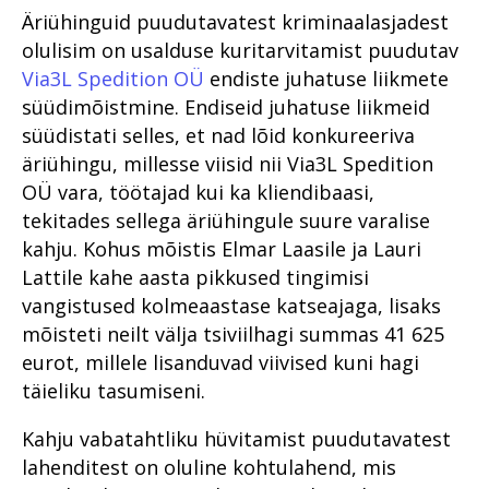
Äriühinguid puudutavatest kriminaalasjadest
olulisim on usalduse kuritarvitamist puudutav
Via3L Spedition OÜ
endiste juhatuse liikmete
süüdimõistmine. Endiseid juhatuse liikmeid
süüdistati selles, et nad lõid konkureeriva
äriühingu, millesse viisid nii Via3L Spedition
OÜ vara, töötajad kui ka kliendibaasi,
tekitades sellega äriühingule suure varalise
kahju. Kohus mõistis Elmar Laasile ja Lauri
Lattile kahe aasta pikkused tingimisi
vangistused kolmeaastase katseajaga, lisaks
mõisteti neilt välja tsiviilhagi summas 41 625
eurot, millele lisanduvad viivised kuni hagi
täieliku tasumiseni.
Kahju vabatahtliku hüvitamist puudutavatest
lahenditest on oluline kohtulahend, mis