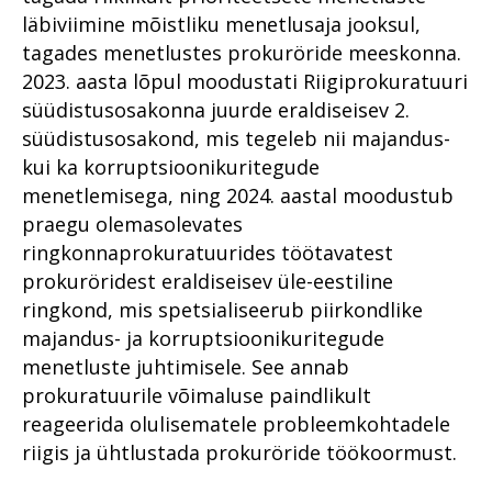
nii horoskoop kui rahatähtede
Kauplusevargused – kas
läbiviimine mõistliku menetlusaja jooksul,
koopiad
Kuidas peaks käima
kerge hõlptulu või vastuseta
tõendamine ja kahju
tagades menetlustes prokuröride meeskonna.
sotsiaalne probleem?
Organiseeritud kuritegevus
hüvitamine, kui kannatanuid
2023. aasta lõpul moodustati Riigiprokuratuuri
on hulgim?
Arheoloogiliste esemete must
Perevägivald
süüdistusosakonna juurde eraldiseisev 2.
turg: kultuurisõda Ukrainas
Aastaraamatu eessõna
süüdistusosakond, mis tegeleb nii majandus-
Riigivastased kuriteod
Ahistava jälitamise juhtumites
kui ka korruptsioonikuritegude
Kriminaalmenetluse statistika
mängib rolli omanditunne
Riik kogub, kodanik vaikib: kas
menetlemisega, ning 2024. aastal moodustub
privaatsus on juba luksus?
Vahistamine ja
Ahistamist ei pea taluma
praegu olemasolevates
konfiskeerimine
Suure kahjuga
ringkonnaprokuratuurides töötavatest
Koostöö ja teadvustamine:
majanduskuritegevus
Alaealiste kokkupuude
lähisuhtevägivalla
prokuröridest eraldiseisev üle-eestiline
kriminaalmenetlusega
lahendamine kogukonna toel
Süüdimõistva kohtuotsuseta
ringkond, mis spetsialiseerub piirkondlike
konfiskeerimine – kas Eestile
Perevägivald
Kui kuritegelik ühendus
majandus- ja korruptsioonikuritegude
täiesti võõras?
koduõuele kipub
Raske
menetluste juhtimisele. See annab
Tugevatoimelised uimastid
korruptsioonikuritegevus
Nõrgemate ärakasutamine
prokuratuurile võimaluse paindlikult
riivab ühiskondlikku
reageerida olulisematele probleemkohtadele
VAADE TULEVIKKU: Milline
Tugevatoimelised uimastid
õig(l)ustunnet
saab olema digitaalne
riigis ja ühtlustada prokuröride töökoormust.
kriminaalmenetlus 10 aasta
Suure kahjuga
Kogukonnaprokurörid peavad
pärast?
majanduskuritegevus