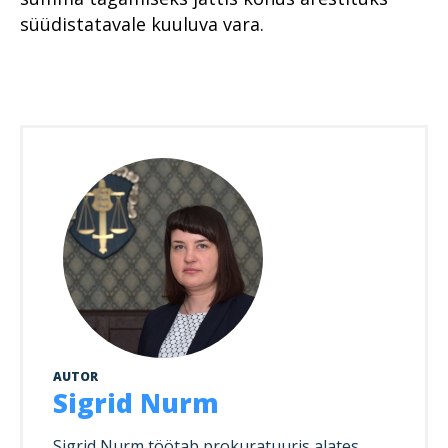
süüdistatavale kuuluva vara.
AUTOR
Sigrid Nurm
Sigrid Nurm töötab prokuratuuris alates