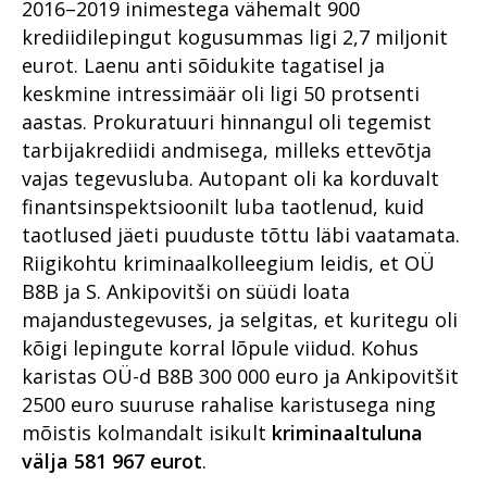
2016–2019 inimestega vähemalt 900
Viru ringkonnaprokuratuur
aastal 2022
Tugevatoimelised uimastid
krediidilepingut kogusummas ligi 2,7 miljonit
Mälestused Eurojusti tööst
2004–2019
eurot. Laenu anti sõidukite tagatisel ja
Vahistamine ja
konfiskeerimine
keskmine intressimäär oli ligi 50 protsenti
aastas. Prokuratuuri hinnangul oli tegemist
Viru ringkonnaprokuratuur
tarbijakrediidi andmisega, milleks ettevõtja
aastal 2021
vajas tegevusluba. Autopant oli ka korduvalt
finantsinspektsioonilt luba taotlenud, kuid
taotlused jäeti puuduste tõttu läbi vaatamata.
Riigikohtu kriminaalkolleegium leidis, et OÜ
B8B ja S. Ankipovitši on süüdi loata
majandustegevuses, ja selgitas, et kuritegu oli
kõigi lepingute korral lõpule viidud. Kohus
karistas OÜ-d B8B 300 000 euro ja Ankipovitšit
2500 euro suuruse rahalise karistusega ning
mõistis kolmandalt isikult
kriminaaltuluna
välja
581 967 eurot
.