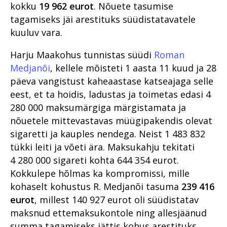
kokku
19 962 eurot
. Nõuete tasumise
tagamiseks jäi arestituks süüdistatavatele
kuuluv vara.
Harju Maakohus tunnistas süüdi
Roman
Medjanõi
, kellele mõisteti 1 aasta 11 kuud ja 28
päeva vangistust kaheaastase katseajaga selle
eest, et ta hoidis, ladustas ja toimetas edasi 4
280 000 maksumärgiga märgistamata ja
nõuetele mittevastavas müügipakendis olevat
sigaretti ja kauples nendega. Neist 1 483 832
tükki leiti ja võeti ära. Maksukahju tekitati
4 280 000 sigareti kohta 644 354 eurot.
Kokkulepe hõlmas ka kompromissi, mille
kohaselt kohustus R. Medjanõi tasuma
239 416
eurot
, millest 140 927 eurot oli süüdistatav
maksnud ettemaksukontole ning allesjäänud
summa tagamiseks jättis kohus arestituks