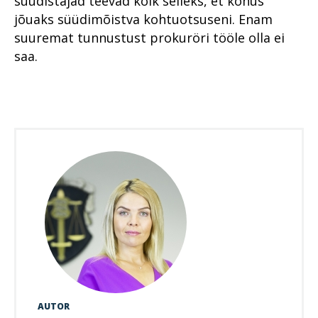
süüdistajad teevad kõik selleks, et kohus
jõuaks süüdimõistva kohtuotsuseni. Enam
suuremat tunnustust prokuröri tööle olla ei
saa.
AUTOR