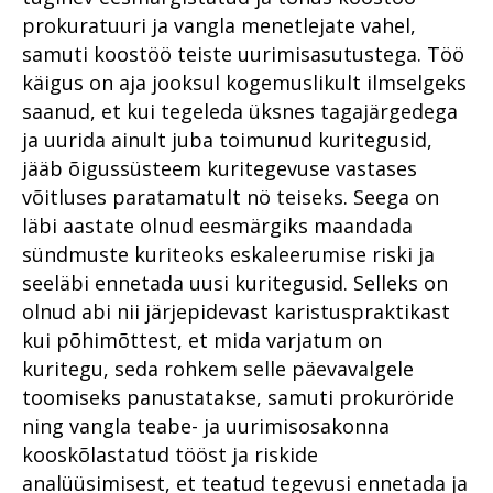
prokuratuuri ja vangla menetlejate vahel,
samuti koostöö teiste uurimisasutustega. Töö
käigus on aja jooksul kogemuslikult ilmselgeks
saanud, et kui tegeleda üksnes tagajärgedega
ja uurida ainult juba toimunud kuritegusid,
jääb õigussüsteem kuritegevuse vastases
võitluses paratamatult nö teiseks. Seega on
läbi aastate olnud eesmärgiks maandada
sündmuste kuriteoks eskaleerumise riski ja
seeläbi ennetada uusi kuritegusid. Selleks on
olnud abi nii järjepidevast karistuspraktikast
kui põhimõttest, et mida varjatum on
kuritegu, seda rohkem selle päevavalgele
toomiseks panustatakse, samuti prokuröride
ning vangla teabe- ja uurimisosakonna
kooskõlastatud tööst ja riskide
analüüsimisest, et teatud tegevusi ennetada ja