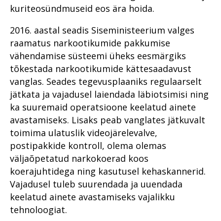
kuriteosündmuseid eos ära hoida.
2016. aastal seadis Siseministeerium valges
raamatus narkootikumide pakkumise
vähendamise süsteemi üheks eesmärgiks
tõkestada narkootikumide kättesaadavust
vanglas. Seades tegevusplaaniks regulaarselt
jätkata ja vajadusel laiendada läbiotsimisi ning
ka suuremaid operatsioone keelatud ainete
avastamiseks. Lisaks peab vanglates jätkuvalt
toimima ulatuslik videojärelevalve,
postipakkide kontroll, olema olemas
väljaõpetatud narkokoerad koos
koerajuhtidega ning kasutusel kehaskannerid.
Vajadusel tuleb suurendada ja uuendada
keelatud ainete avastamiseks vajalikku
tehnoloogiat.