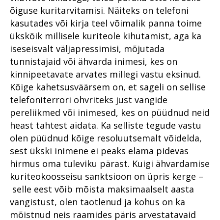
õiguse kuritarvitamisi. Näiteks on telefoni
kasutades või kirja teel võimalik panna toime
ükskõik millisele kuriteole kihutamist, aga ka
iseseisvalt väljapressimisi, mõjutada
tunnistajaid või ähvarda inimesi, kes on
kinnipeetavate arvates millegi vastu eksinud.
Kõige kahetsusväärsem on, et sageli on sellise
telefoniterrori ohvriteks just vangide
pereliikmed või inimesed, kes on püüdnud neid
heast tahtest aidata. Ka selliste tegude vastu
olen püüdnud kõige resoluutsemalt võidelda,
sest ükski inimene ei peaks elama pidevas
hirmus oma tuleviku pärast. Kuigi ähvardamise
kuriteokoosseisu sanktsioon on üpris kerge –
selle eest võib mõista maksimaalselt aasta
vangistust, olen taotlenud ja kohus on ka
mõistnud neis raamides päris arvestatavaid