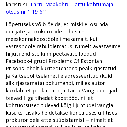
karistusi (
Tartu Maakohtu Tartu kohtumaja
otsus nr 1-19-61
).
Lõpetuseks võib öelda, et miski ei osunda
uurijate ja prokuröride tõhusale
meeskonnakoostööle ilmekamalt, kui
vastaspoole rahulolematus. Nimelt avastasime
hiljuti endiste kinnipeetavate loodud
Facebook-i grupi Problems Of Estonian
Prisons lehelt kuriteoteatena pealkirjastatud
ja Kaitsepolitseiametile adresseeritud (kuid
allkirjastamata) dokumendi, milles autor
kurdab, et prokurörid ja Tartu Vangla uurijad
teevad liiga tihedat koostööd, nii et
kohtuotsused tulevad kõigil juhtudel vangla
kasuks. Lisaks heidetakse kõnealuses üllitises
prokuröridele ette süüdistamist – nimelt et