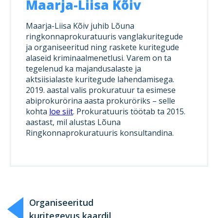
Maarja-Liisa Kõiv
Maarja-Liisa Kõiv juhib Lõuna
ringkonnaprokuratuuris vanglakuritegude
ja organiseeritud ning raskete kuritegude
alaseid kriminaalmenetlusi. Varem on ta
tegelenud ka majandusalaste ja
aktsiisialaste kuritegude lahendamisega.
2019. aastal valis prokuratuur ta esimese
abiprokurörina aasta prokuröriks – selle
kohta
loe siit
. Prokuratuuris töötab ta 2015.
aastast, mil alustas Lõuna
Ringkonnaprokuratuuris konsultandina.
Organiseeritud
kuritegevus kaardil