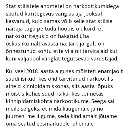
Statistilistele andmetel on narkootikumidega
seotud kuritegevus vanglas aja jooksul
kasvanud, kuid samas võib selle statistilise
näitaja taga peituda hoopis olukord, et
narkokuritegusid on hakatud üha
oskuslikumalt avastama. Järk-järgult on
õnnestunud kohtu ette viia nii tarvitajaid kui
kuni väljapool vanglat tegutsevad varustajad.
Kui veel 2018. aasta alguses mõisteti enamjaolt
süüdi isikud, kes olid tarvitanud narkootilisi
aineid kinnipidamiskohas, siis aasta lõpuks
mõistis kohus süüdi isiku, kes toimetas
kinnipidamiskohta narkootikume. Seega sai
meile selgeks, et mida kaugemale ja nö
juurteni me liigume, seda kindlamalt jõuame
oma seatud eesmärkidele lähemale.