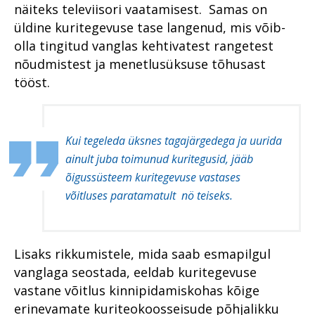
Lõuna Ringkonnaprokuratuur
näiteks televiisori vaatamisest. Samas on
Digitaalse menetluse tulevik
Süüdistusosakond
üldine kuritegevuse tase langenud, mis võib-
Lääne Ringkonnaprokuratuur
Kannatanu kohtlemine
Järelevalveosakond
olla tingitud vanglas kehtivatest rangetest
kriminaalmenetluses
Süüdistusosakond
nõudmistest ja menetlusüksuse tõhusast
Aasta prokurör ja aasta
Menetlusökonoomia
ametnik
Järelevalveosakond
tööst.
põhimõtted
Prokuratuuri tegevuse
Jälitus ja ekspertiisid
Pärnu pilootprojekti
ülevaade 2016. aastal
looduskaitse teenistuses
õppetunnid
Kui tegeleda üksnes tagajärgedega ja uurida
Prokurör ja avalikkus
Eesti fentanüülituru tõusud ja
Alaealiste õigusrikkujate
langused
ainult juba toimunud kuritegusid, jääb
erikohtlemine
Prokuratuuri personalitöö
õigussüsteem kuritegevuse vastases
Saaremaa kohtusaalis on
100. sünnipäeva tähistamine
võitluses paratamatult nö teiseks.
prokuröri selja taga riik
kestis kogu aasta
Prokuröri avakõne kui
Prokuratuur kõrvaltvaataja
„noateral kõndimine“
pilguga
Lisaks rikkumistele, mida saab esmapilgul
Sõna "tingimisi" kuulevad
Prokuratuur tunnustab
vanglaga seostada, eeldab kuritegevuse
roolijoodikud üha harvem
vastane võitlus kinnipidamiskohas kõige
Personalitöö
Inna Ombler: on spioone, kes
erinevamate kuriteokoosseisude põhjalikku
kinnipidamisest kergendust
Põhja ringkonnaprokuratuur