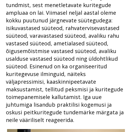
tunnevad
tundmist, sest menetletavate kuritegude
Viru ringkonnaprokuratuur
ampluaa on lai. Viimasel neljal aastal oleme
Millest räägivad
kokku puutunud järgnevate süütegudega:
õigeksmõistvad
Lõuna ringkonnaprokuratuur
kohtuotsused?
isikuvastased süüteod, rahvatervisevastased
Lääne ringkonnaprokuratuur
süüteod, varavastased süüteod, avaliku rahu
Laiaulatusliku vargusteahela
2018 riigiprokuratuuri
lahtiharutamine Viljandimaal
vastased süüteod, ametialased süüteod,
süüdistusosakonnas
õigusemõistmise vastased süüteod, avaliku
Peitkuritegevus turvalises
2018 riigiprokuratuuri
Pärnus on prokuratuurile
usalduse vastased süüteod ning üldohtlikud
järelevalveosakonnas
väljakutse
süüteod. Esinenud on ka organiseeritud
kuritegevuse ilminguid, näiteks
Prokuratuuri aasta numbrites
Juhuslik vihje viis südametu
kotijooksja tabamiseni
väljapressimisi, kaaskinnipeetavate
Millised on kõige mõjukamad
maksustamist, tellitud peksmisi ja kuritegude
lood?
Aasta prokurör ja aasta
ametnik
toimepanemisele kallutamist. Iga uue
Rahvusvaheline koostöö
juhtumiga lisandub praktilisi kogemusi ja
Prokuratuuri personalitöö
Prokuratuuri aastaraamat
oskusi peitkuritegude tundemärke märgata ja
2017
Rahvusvaheline koostöö
neile vääriliselt reageerida.
Ühenda prokurör tema
Prokuratuuri panus