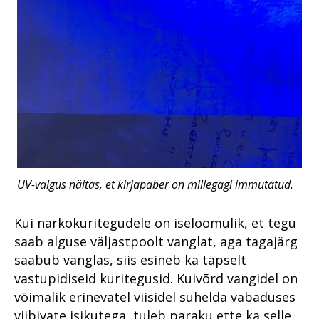
UV-valgus näitas, et kirjapaber on millegagi immutatud.
Kui narkokuritegudele on iseloomulik, et tegu
saab alguse väljastpoolt vanglat, aga tagajärg
saabub vanglas, siis esineb ka täpselt
vastupidiseid kuritegusid. Kuivõrd vangidel on
võimalik erinevatel viisidel suhelda vabaduses
viibivate isikutega, tuleb paraku ette ka selle