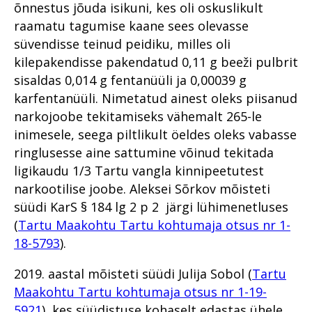
õnnestus jõuda isikuni, kes oli oskuslikult
raamatu tagumise kaane sees olevasse
süvendisse teinud peidiku, milles oli
kilepakendisse pakendatud 0,11 g beeži pulbrit
sisaldas 0,014 g fentanüüli ja 0,00039 g
karfentanüüli. Nimetatud ainest oleks piisanud
narkojoobe tekitamiseks vähemalt 265-le
inimesele, seega piltlikult öeldes oleks vabasse
ringlusesse aine sattumine võinud tekitada
ligikaudu 1/3 Tartu vangla kinnipeetutest
narkootilise joobe. Aleksei Sõrkov mõisteti
süüdi KarS § 184 lg 2 p 2 järgi lühimenetluses
(
Tartu Maakohtu Tartu kohtumaja otsus nr 1-
18-5793
).
2019. aastal mõisteti süüdi Julija Sobol (
Tartu
Maakohtu Tartu kohtumaja otsus nr 1-19-
5921
), kes süüdistuse kohaselt edastas ühele