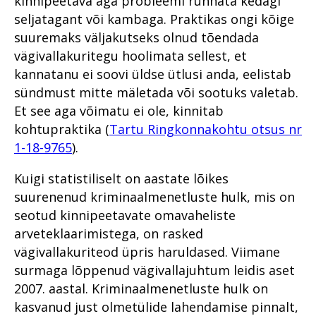
kinnipeetava aga probleemi rünnata kedagi
numbrites 2023
Haldusosakond 2020. aastal
Prokuratuuri aastaraamat 2018
kriminaalmenetluses?
2021
seljatagant või kambaga. Praktikas ongi kõige
Im memoriam Alar Kirs
Prokuratuuri infosüsteemi
Prokuratuuri aastaraamat 2017
Riigi peaprokuröri
Tugevatoimelised uimastid
Teekond prokuratuuris -
suuremaks väljakutseks olnud tõendada
uuendus PRIS3
pöördumine
hakkajast praktikandist
Prokuratuuri aastaraamat 2016
Riigi peaprokuröri
vägivallakuritegu hoolimata sellest, et
Vahistamine ja
kogemustega
Prokuratuuris töötamisest
Prokuratuuri väärtused ja
pöördumine
konfiskeerimine
ringkonnaprokuröriks.
kannatanu ei soovi üldse ütlusi anda, eelistab
Peaprokuröri pöördumine
strateegilised eesmärgid
Intervjuu Liisa Nuudiga
Prokuratuur tunnustab
sündmust mitte mäletada või sootuks valetab.
Prokuratuuri väärtused ja
Viru ringkonnaprokuratuur
Prokuratuuri aasta numbrites
Prokuratuuri tegevus 2018.
strateegilised eesmärgid
aastal 2022
Et see aga võimatu ei ole, kinnitab
Tugevatoimelised uimastid
Mälestused Eurojusti tööst
aastal
kohtupraktika (
Tartu Ringkonnakohtu otsus nr
2004–2019
Põhja Ringkonnaprokuratuur
Prokuratuuri tegevuse 2017.
Vahistamine ja
Lähisuhtevägivalla
aasta ülevaade
1-18-9765
).
konfiskeerimine
Viru Ringkonnaprokuratuur
kuritegudes läbiviidud
Prokuratuuri aasta numbrites
kriminaalmenetluste analüüs
Viru ringkonnaprokuratuur
Kuigi statistiliselt on aastate lõikes
Lääne Ringkonnaprokuratuur
aastal 2021
Ühtse kohtlemis- ja
suurenenud kriminaalmenetluste hulk, mis on
Üldmenetluse süüdistusaktide
Lõuna Ringkonnaprokuratuur
karistuspraktika kokkulepped
analüüs
seotud kinnipeetavate omavaheliste
Kuritegevuse vastased
arveteklaarimistega, on rasked
Kogukonnaprokurör - kes ta
Õiguslikud probleemid
prioriteedid
on?
psühhiaatrilise sundravi
vägivallakuriteod üpris haruldased. Viimane
kohaldamise menetluses
Rahvusvaheline koostöö
surmaga lõppenud vägivallajuhtum leidis aset
Põhja Ringkonnaprokuratuur
Olukorrast riigis: Kuningas on
2007. aastal. Kriminaalmenetluste hulk on
Siseriiklik koostöö võrgustike
Viru Ringkonnaprokuratuur
surnud. Elagu kuningas?
kasvanud just olmetülide lahendamise pinnalt,
raames