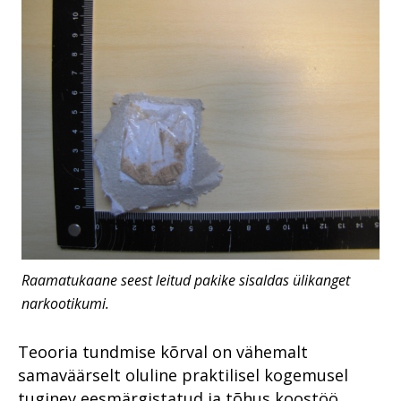
lemmikuga
õigusloomesse
Prokuratuuri aastaraamat
2016
Raamatukaane seest leitud pakike sisaldas ülikanget
narkootikumi.
Teooria tundmise kõrval on vähemalt
samaväärselt oluline praktilisel kogemusel
tuginev eesmärgistatud ja tõhus koostöö