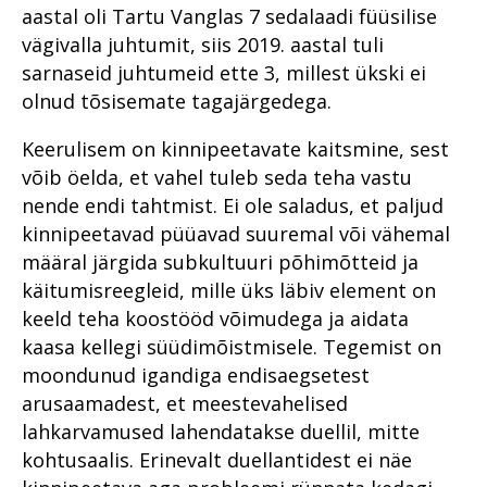
leidma kontakti oma
aastal oli Tartu Vanglas 7 sedalaadi füüsilise
Koovit – turist, kellest sai
Rahvusvaheline
Põhja ringkonnaprokuratuur
Lõuna ringkonnaprokuratuur
kogukonnaga
Vahistamine ja
Riigivastased süüteod
kohalik
Metanoolitragöödia
koolituskoostöö
aastal 2021
aastal 2019
vägivalla juhtumit, siis 2019. aastal tuli
konfiskeerimine
Pärnus
Põhja ringkonnaprokuratuur
prokuratuuris
Organiseeritud kuritegevus
sarnaseid juhtumeid ette 3, millest ükski ei
Põhja ringkonnaprokuratuur
Rahvusvaheline koostöö
Lääne ringkonnaprokuratuur
2020. aastal
ERA panga pankrot
olnud tõsisemate tagajärgedega.
Lääne ringkonnaprokuratuur
Raske
küberkuritegude uurimisel
aastal 2019
Küberkuritegevus
korruptsioonikuritegevus
Viru ringkonnaprokuratuur
Jehoova tunnistajast ema
Lõuna ringkonnaprokuratuur
Rahvusvahelise
Süüdistusosakond aastal
Keerulisem on kinnipeetavate kaitsmine, sest
aastal 2020
keelas vastsündinu
Riigi peaprokurörilt
küberkuritegevuse
2019
võib öelda, et vahel tuleb seda teha vastu
Viru ringkonnaprokuratuur
päästmise vereülekandega
tõkestamise väljakutsetest
Lääne ringkonnaprokuratuur
Riigihangetega seotud
Avalike suhete osakond
tõendite kogumisel
nende endi tahtmist. Ei ole saladus, et paljud
2020. aastal
Süüdistusosakond 1
Mäo tulistamine
korruptsioonist
aastal 2019
kinnipeetavad püüavad suuremal või vähemal
meditsiinisektoris
Raske
Lõuna ringkonnaprokuratuur
Süüdistusosakond 2
Pommiplahvatus
Järelevalveosakond aastal
määral järgida subkultuuri põhimõtteid ja
korruptsioonikuritegevus
2020. aastal
Vabaduse väljakul
Riigivastased süüteod
2019
käitumisreegleid, mille üks läbiv element on
Järelevalveosakond
Riigivastased süüteod
Avalike suhete osakond 2020.
keeld teha koostööd võimudega ja aidata
Süüdistusosakond aastal
Haldusosakond aastal 2019
Haldusosakond
aastal
2022
Suur samm edasi
kaasa kellegi süüdimõistmisele. Tegemist on
Rahvusvaheline koostöö 2019
investeerimiskelmuste
Südametunnistuse poolel
Süüdistusosakond 2020.
moondunud igandiga endisaegsetest
Suure kahjuga
pandeemia peatamiseks
väärtustatakse kogemust
aastal
Valmisid prokuröride
majanduskuritegevus
arusaamadest, et meestevahelised
kompetentsimudelid
Suure kahjuga
lahkarvamused lahendatakse duellil, mitte
Erikonsultandi eripalgeline töö
Järelevalveosakond 2020.
Tervislikel põhjustel
majanduskuritegevus
aastal
Prokuratuur 2015–2019
menetlusest vabastamine –
kohtusaalis. Erinevalt duellantidest ei näe
Rahvusvaheline koostöö
puutumatud
Süüdistusosakond aastal