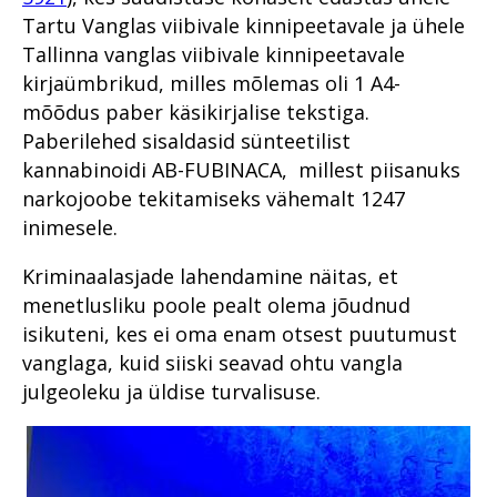
Tartu Vanglas viibivale kinnipeetavale ja ühele
Tallinna vanglas viibivale kinnipeetavale
kirjaümbrikud, milles mõlemas oli 1 A4-
mõõdus paber käsikirjalise tekstiga.
Paberilehed sisaldasid sünteetilist
kannabinoidi AB-FUBINACA, millest piisanuks
narkojoobe tekitamiseks vähemalt 1247
inimesele.
Kriminaalasjade lahendamine näitas, et
menetlusliku poole pealt olema jõudnud
isikuteni, kes ei oma enam otsest puutumust
vanglaga, kuid siiski seavad ohtu vangla
julgeoleku ja üldise turvalisuse.