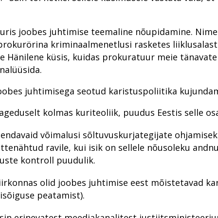
Organiseeritud kuritegevus
Kui kuritegelik ühendus koduõuele kipub
Pikk menetlusaeg koos infosuluga väetavad leebet s
Organiseeritud kuritegevus
Küberkuritegevuse ökosüsteem on muutunud teenus
Kes on kelle sõber?
Personalitöö
Saaremaa kohtusaalis on prokuröri selja taga riik
Herman Simmi paljastamine
Küberkuritegevus
Nõrgemate ärakasutamine riivab ühiskondlikku õig(l)
Põhja ringkonnaprokuratuur aastal 2022
Peaprokurörilt
Keskkonnakuritegevus – uus prioriteet Eesti õiguspoli
Põhja ringkonnaprokuratuur aastal 2019
Põhja ringkonnaprokuratuur
Prokuröri avakõne kui „noateral kõndimine“
Pronksiöö
uris joobes juhtimise teemaline nõupidamine. Nimel
rokurörina kriminaalmenetlusi rasketes liiklusalas
Kogukonnaprokurörid peavad leidma kontakti oma 
Prokuratuur? Aga miks?
Perevägivald
Valeütlustest, ressurssidest ja kannatanu aitamisest
Viru ringkonnaprokuratuur aastal 2019
Viru ringkonnaprokuratuur
Sõna "tingimisi" kuulevad roolijoodikud üha harvem
Kokaiini hammasratas
 Hänilene küsis, kuidas prokuratuur meie tänavatel 
Põhja ringkonnaprokuratuur
Rahvusvaheline koolituskoostöö prokuratuuris
Põhja ringkonnaprokuratuur aastal 2021
Taastav õigus aitab kannatanul eluga edasi minna
Lõuna ringkonnaprokuratuur aastal 2019
Lõuna ringkonnaprokuratuur
Inna Ombler: on spioone, kes kinnipidamisest kerge
Ustimenko ja Medvedevi tapatalgud
nalüüsida.
Lääne ringkonnaprokuratuur
Raske korruptsioonikuritegevus
Rahvusvaheline koostöö küberkuritegude uurimisel
Sihtotstarbeline makse oportuniteedi kohustusena
Lääne ringkonnaprokuratuur aastal 2019
Lääne ringkonnaprokuratuur
Millest räägivad õigeksmõistvad kohtuotsused?
Metanoolitragöödia Pärnus
obes juhtimisega seotud karistuspoliitika kujundami
Lõuna ringkonnaprokuratuur
Riigi peaprokurörilt
Rahvusvahelise küberkuritegevuse tõkestamise välja
Narva vanemprokurör Günter Koovit – turist, kellest s
Süüdistusosakond aastal 2019
2018 riigiprokuratuuri süüdistusosakonnas
Laiaulatusliku vargusteahela lahtiharutamine Viljandi
ERA panga pankrot
ageduselt kolmas kuriteoliik, puudus Eestis selle osa
Viru ringkonnaprokuratuur
Riigihangetega seotud korruptsioonist meditsiinisekto
Raske korruptsioonikuritegevus
Põhja ringkonnaprokuratuur 2020. aastal
Avalike suhete osakond aastal 2019
2018 riigiprokuratuuri järelevalveosakonnas
Peitkuritegevus turvalises Pärnus on prokuratuurile v
Jehoova tunnistajast ema keelas vastsündinu pä
Süüdistusosakond 1
Riigivastased süüteod
Riigivastased süüteod
Viru ringkonnaprokuratuur aastal 2020
Järelevalveosakond aastal 2019
Prokuratuuri aasta numbrites
Juhuslik vihje viis südametu kotijooksja tabamiseni
Mäo tulistamine
iendavaid võimalusi sõltuvuskurjategijate ohjamisek
ettenähtud ravile, kui isik on sellele nõusoleku and
Süüdistusosakond 2
Süüdistusosakond aastal 2022
Suur samm edasi investeerimiskelmuste pandeemia 
Lääne ringkonnaprokuratuur 2020. aastal
Haldusosakond aastal 2019
Millised on kõige mõjukamad lood?
Aasta prokurör ja aasta ametnik
Pommiplahvatus Vabaduse väljakul
uste kontroll puudulik.
Järelevalveosakond
Suure kahjuga majanduskuritegevus
Suure kahjuga majanduskuritegevus
Lõuna ringkonnaprokuratuur 2020. aastal
Rahvusvaheline koostöö 2019
Rahvusvaheline koostöö
Prokuratuuri personalitöö
rkonnas olid joobes juhtimise eest mõistetavad ka
Haldusosakond
Tervislikel põhjustel menetlusest vabastamine – pu
Süüdistusosakond aastal 2021
Avalike suhete osakond 2020. aastal
Valmisid prokuröride kompetentsimudelid
Prokuratuuri aastaraamat 2017
Rahvusvaheline koostöö
misõiguse peatamist).
Südametunnistuse poolel väärtustatakse kogemust
Tugevatoimelised uimastid
Teekond prokuratuuris - hakkajast praktikandist kog
Süüdistusosakond 2020. aastal
Prokuratuur 2015–2019
Ühenda prokurör tema lemmikuga
Prokuratuuri panus õigusloomesse
esin erinevatest meediakanalitest justiitsministee
Erikonsultandi eripalgeline töö
Vahistamine ja konfiskeerimine
Tugevatoimelised uimastid
Järelevalveosakond 2020. aastal
Prokuratuuri aastaraamat 2016