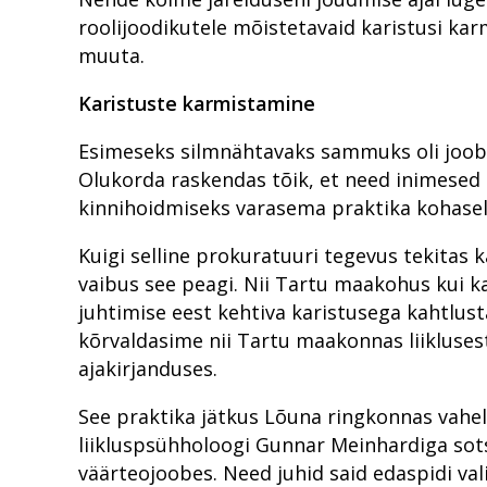
roolijoodikutele mõistetavaid karistusi ka
muuta.
Karistuste karmistamine
Esimeseks silmnähtavaks sammuks oli joobe
Olukorda raskendas tõik, et need inimesed 
kinnihoidmiseks varasema praktika kohaselt
Kuigi selline prokuratuuri tegevus tekitas 
vaibus see peagi. Nii Tartu maakohus kui 
juhtimise eest kehtiva karistusega kahtlust
kõrvaldasime nii Tartu maakonnas liiklusest 
ajakirjanduses.
See praktika jätkus Lõuna ringkonnas vahel
liikluspsühholoogi Gunnar Meinhardiga sots
väärteojoobes. Need juhid said edaspidi va