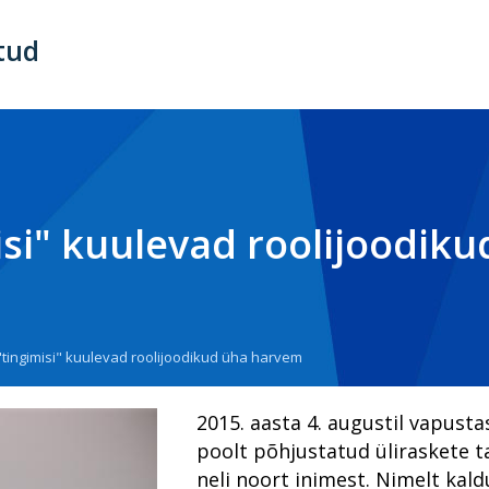
tud
Põhinavigatsioon
Avaleht
Prokuratuuri aastaraamat 2025
Prokuratuuri aastaraamat 2024
Aastaraamatu eessõna
Prokuratuuri aastaraamat 2023
Alaealiste kokkupuude kriminaalmenetlusega
Prokuratuuri proovikivid maksejõuetusega seotud s
Prokuratuuri aastaraamat 2022
Alternatiivsed mõjutusvahendid kasvatavad narkootik
Krüptovara on jõudnud organiseeritud kuritegevuse t
Riigi peaprokurörilt
isi" kuulevad roolijoodik
Prokuratuuri aastaraamat 2021
Fookusmenetlused kui uus relv kelmuste vastases võ
Kui „ausad ärimehed“ osutuvad kuritegeliku ühenduse
Kriminaalmenetluse statistika
7000 kilomeetrit ja seitse tundi
Prokuratuuri aastaraamat 2020
Katastroofiprokurör kabinetis jalga ei kõlguta
Kurjategija või suunamudija?
Vahistamine ja konfiskeerimine
Kuidas uurida sõda?
Alaealiste kokkupuude kriminaalmenetlusega
Prokuratuuri aastaraamat 2019
Korruptsioon
Edu valem ehk kuidas võiks tark riik saada rikkaks ja 
Alaealiste kokkupuude kriminaalmenetlusega
Valgekraeline kuritegu ja karistus
Armastus on kelmile tõhus relv
Peaprokuröri pöördumine
tingimisi" kuulevad roolijoodikud üha harvem
Prokuratuuri aastaraamat 2018
Kriminaalmenetluse statistika
Majandus- ja korruptsioonikuritegudele suunatud löö
Perevägivald
Alaealiste kokkupuude kriminaalmenetlusega
Dekriminaliseerimine – kuritegevusevastase võitluse 
Kriminaalmenetluse statistika
Peaprokuröri pöördumine
Prokuratuuri aastaraamat 2017
Krüpteeritud sidevahendid
Päevakajaline piirikaubandus ehk pilguheit sanktsioo
Raske korruptsioonikuritegevus
Arenev prokuratuur
EPPO - uus lüli kriminaalmenetluses
Vahistamine ja konfiskeerimine
Missioon, visioon ja väärtused
Riigi peaprokuröri pöördumine
2015. aasta 4. augustil vapusta
poolt põhjustatud üliraskete t
Kuidas möödus veebiahvatlejate ja lapsporno käitle
Idee e-Eestile: kelmusi takistavad turvavõrgud
Tugevatoimelised uimastid
Esimesed tööalased sammud ja õnnestumised - prakt
Haldusosakonna lugu
Kuriteoohvrite kohtlemine
Prokuratuuri tegevuse ülevaade numbrites
Prokuratuuri väärtused ja strateegilised eesmärgid
Riigi peaprokuröri pöördumine
neli noort inimest. Nimelt kal