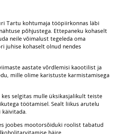
uri Tartu kohtumaja tööpiirkonnas läbi
 nähtuse põhjustega. Ettepaneku kohaselt
kuda neile võimalust tegeleda oma
ri juhise kohaselt olnud nendes
viimaste aastate võrdlemisi kaootilist ja
edu, mille olime karistuste karmistamisega
es selgitas mulle üksikasjalikult teiste
kutega töötamisel. Sealt liikus arutelu
käivitada.
s joobes mootorsõiduki roolist tabatud
lkoholitarvitamise häire