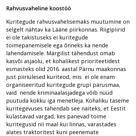
Rahvusvaheline koostöö
Kuritegude rahvusvahelisemaks muutumine on
selgelt nähtav ka Lääne piirkonnas. Riigipiirid
ei ole takistuseks ei kuritegude
toimepanemisele ega õnneks ka nende
lahendamisele. Märgilist tähendust omab
kasvõi asjaolu, et kohalikest prioriteetidest
esmasteks olid 2016. aastal Pärnu maakonnas
just piiriülesed kuriteod, mis ei ole enam
organiseeritud kuritegude grupi pärusmaa,
vaid nende kriminaalasjadega võib nüüd
puutuda kokku iga menetleja. Kohaliku taseme
kuritegevuses tähendab see näiteks, et Eestit
külastavad vargad, kes panevad toime
kuritegusid nii maal kui linnas, varastades
alates traktoritest kuni peenemate