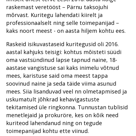
numbrites 2023
Haldusosakond 2020. aastal
kriminaalmenetluses?
2021
raskemast veretööst – Pärnu taksojuhi
Im memoriam Alar Kirs
Prokuratuuri infosüsteemi
Tugevatoimelised uimastid
Teekond prokuratuuris -
mõrvast. Kuritegu lahendati kiirelt ja
uuendus PRIS3
hakkajast praktikandist
professionaalselt ning selle toimepanijad –
Vahistamine ja
kogemustega
Prokuratuuris töötamisest
kaks noort meest - on aasta hiljem kohtu ees.
konfiskeerimine
ringkonnaprokuröriks.
Intervjuu Liisa Nuudiga
Prokuratuur tunnustab
Viru ringkonnaprokuratuur
Raskeid isikuvastaseid kuritegusid oli 2016.
aastal 2022
Tugevatoimelised uimastid
Mälestused Eurojusti tööst
aastal kahjuks teisigi: kohtus mõisteti süüdi
2004–2019
Vahistamine ja
oma vastsündinud lapse tapnud naine, 18-
konfiskeerimine
aastase vangistuse sai kaks inimelu võtnud
mees, karistuse said oma meest tappa
Viru ringkonnaprokuratuur
aastal 2021
soovinud naine ja seda täide viima asunud
mees. Siia lisanduvad veel nn olmetapmised ja
uskumatult jõhkrad kehavigastuste
tekitamised üle ringkonna. Tunnustan tublisid
menetlejaid ja prokuröre, kes on kõik need
kuriteod lahendanud ning on tegude
toimepanijad kohtu ette viinud.