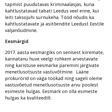
tapmist puudutavas kriminaalasjas, kuna
kahtlustatavad tabati Leedus veel enne, kui
leiti taksojuhi surnukeha. Tööd nõudis ka
kahtlustatavate ja asitõendite Leedust Eestile
väljanõudmine.
Eesmärgid
2017. aasta eesmärgiks on senisest kiiremate,
kannatanu huve veelgi rohkem arvestavate
ning karistuse eesmärke paremini järgivate
menetlusotsuste vastuvõtmine. Lääne
prokurörid on väga töökad ning sageli oleme
vastuvõetud menetlusotsuste arvu poolest
esimeste hulgas. Eesmärk on olla esimeste
hulgas ka kvaliteedilt.