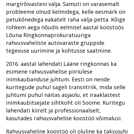
margirõivasteni välja. Samuti on varasemalt
probleeme olnud kelmidega, kelle eesmärk on
petukõnedega eakatelt raha välja petta. Kõige
rohkem aega nõudis eelmisel aastal koostöös
Lõuna Ringkonnaprokuratuuriga
rahvusvaheliste autovaraste gruppide
tegevuse uurimine ja kohtusse saatmine.
2016. aastal lahendati Lääne ringkonnas ka
esimene rahvusvahelise piiriülese
inimkaubanduse juhtum. Eesti on nende
kuritegude puhul sageli transiitriik, mida selle
juhtumi puhul näitas asjaolu, et iraaklastest
inimkaubitsejate sihtkoht oli Soome. Kuritegu
lahendati kiirelt ja professionaalselt,
kasutades rahvusvahelise koostöö võimalusi.
Rahvusvaheline koostöö oli oluline ka taksojuhi