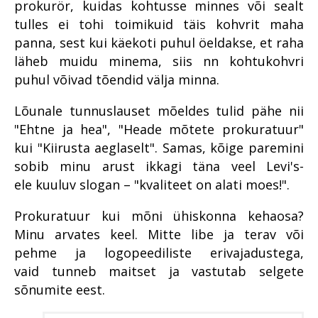
numbrites 2023
prokurör, kuidas kohtusse minnes või sealt
kriminaalmenetluses?
tulles ei tohi toimikuid täis kohvrit maha
Im memoriam Alar Kirs
Tugevatoimelised uimastid
panna, sest kui käekoti puhul öeldakse, et raha
Vahistamine ja
läheb muidu minema, siis nn kohtukohvri
konfiskeerimine
puhul võivad tõendid välja minna.
Viru ringkonnaprokuratuur
Lõunale tunnuslauset mõeldes tulid pähe nii
aastal 2022
"Ehtne ja hea", "Heade mõtete prokuratuur"
Prokuratuuri aastaraamat 2021
kui "Kiirusta aeglaselt". Samas, kõige paremini
Prokuratuuri aastaraamat 2020
Alaealiste kokkupuude
sobib minu arust ikkagi täna veel Levi's-
kriminaalmenetlusega
ele kuuluv slogan – "kvaliteet on alati moes!".
Prokuratuuri aastaraamat 2019
Peaprokuröri pöördumine
Armastus on kelmile tõhus
Prokuratuuri aastaraamat 2018
Kriminaalmenetluse statistika
Peaprokuröri pöördumine
relv
Prokuratuur kui mõni ühiskonna kehaosa?
Minu arvates keel. Mitte libe ja terav või
Prokuratuuri aastaraamat 2017
Vahistamine ja
Missioon, visioon ja
Riigi peaprokuröri
Dekriminaliseerimine –
konfiskeerimine
väärtused
pöördumine
pehme ja logopeediliste erivajadustega,
kuritegevusevastase võitluse
Prokuratuuri aastaraamat 2016
Riigi peaprokuröri
huvides ja heaks?
vaid tunneb maitset ja vastutab selgete
Kuriteoohvrite kohtlemine
Prokuratuuri tegevuse
Prokuratuuri väärtused ja
pöördumine
Peaprokuröri pöördumine
sõnumite eest.
ülevaade numbrites
strateegilised eesmärgid
EPPO - uus lüli
Alaealiste kokkupuude
Prokuratuuri väärtused ja
kriminaalmenetluses
Prokuratuuri aasta numbrites
kuritegevusega
Kannatanu kohtlemise parim
Prokuratuuri tegevus 2018.
strateegilised eesmärgid