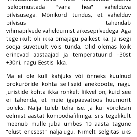
leidma kontakti oma
Rahvusvaheline
iseloomustada "vana hea" vahelduva
kogukonnaga
Vahistamine ja
Riigivastased süüteod
koolituskoostöö
pilvisusega. Mõnikord tundus, et vahelduv
konfiskeerimine
Põhja ringkonnaprokuratuur
prokuratuuris
Organiseeritud kuritegevus
pilvisus tähendab
Lääne ringkonnaprokuratuur
Raske
vihmapilvede vaheldumist äikesepilvedega. Aga
Küberkuritegevus
korruptsioonikuritegevus
tegelikult oli ikka omajagu päikest ka. Ja isegi
Lõuna ringkonnaprokuratuur
Riigi peaprokurörilt
sooja suvetuult võis tunda. Olid olemas kõik
Viru ringkonnaprokuratuur
erinevad aastaajad ja temperatuurid –30st
Riigihangetega seotud
Süüdistusosakond 1
korruptsioonist
+30ni, nagu Eestis ikka.
meditsiinisektoris
Süüdistusosakond 2
Ma ei ole küll kahjuks või õnneks kuulnud
Riigivastased süüteod
Järelevalveosakond
prokuröride kohta selliseid anekdoote, nagu
Süüdistusosakond aastal
juristide kohta ikka rohkelt liikvel on, kuid see
Haldusosakond
2022
ei tähenda, et meie igapäevatöös huumorit
Südametunnistuse poolel
Suure kahjuga
poleks. Nalja tuleb teha ise. Ja kui võrdlesin
väärtustatakse kogemust
majanduskuritegevus
eelmist aastat komöödiafilmiga, siis tegelikult
Erikonsultandi eripalgeline töö
Tervislikel põhjustel
meenub mulle juba umbes 10 aasta tagune
menetlusest vabastamine –
"elust enesest" naljalugu. Nimelt selgitas üks
Rahvusvaheline koostöö
puutumatud