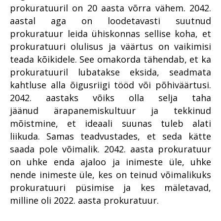
uuendus PRIS3
prokuratuuril on 20 aasta võrra vähem. 2042.
hakkajast praktikandist
kogemustega
aastal aga on loodetavasti suutnud
Prokuratuuris töötamisest
ringkonnaprokuröriks.
prokuratuur leida ühiskonnas sellise koha, et
Intervjuu Liisa Nuudiga
Prokuratuur tunnustab
prokuratuuri olulisus ja väärtus on vaikimisi
Tugevatoimelised uimastid
Mälestused Eurojusti tööst
teada kõikidele. See omakorda tähendab, et ka
2004–2019
prokuratuuril lubatakse eksida, seadmata
Vahistamine ja
konfiskeerimine
kahtluse alla õigusriigi tööd või põhiväärtusi.
2042. aastaks võiks olla selja taha
Viru ringkonnaprokuratuur
aastal 2021
jäänud ärapanemiskultuur ja tekkinud
mõistmine, et ideaali suunas tuleb alati
liikuda. Samas teadvustades, et seda kätte
saada pole võimalik. 2042. aasta prokuratuur
on uhke enda ajaloo ja inimeste üle, uhke
nende inimeste üle, kes on teinud võimalikuks
prokuratuuri püsimise ja kes mäletavad,
milline oli 2022. aasta prokuratuur.