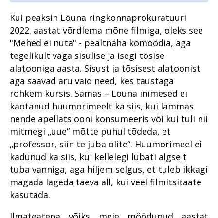
nii horoskoop kui rahatähtede
Kauplusevargused – kas
koopiad
Kuidas peaks käima
kerge hõlptulu või vastuseta
Kuritegevus ei tohi ära tasuda
Kui peaksin Lõuna ringkonnaprokuratuuri
tõendamine ja kahju
sotsiaalne probleem?
Organiseeritud kuritegevus
2022. aastat võrdlema mõne filmiga, oleks see
hüvitamine, kui kannatanuid
Kuritegude inetud tagajärjed
on hulgim?
Arheoloogiliste esemete must
"Mehed ei nuta" - pealtnäha komöödia, aga
elavad kauem kui kuriteod ise
Perevägivald
turg: kultuurisõda Ukrainas
tegelikult väga sisulise ja isegi tõsise
Aastaraamatu eessõna
Lääne ringkonnaprokuratuur
Riigivastased kuriteod
alatooniga aasta. Sisust ja tõsisest alatoonist
Ahistava jälitamise juhtumites
aastal 2022
Kriminaalmenetluse statistika
mängib rolli omanditunne
aga saavad aru vaid need, kes taustaga
Riik kogub, kodanik vaikib: kas
Lõuna ringkonnaprokuratuur
privaatsus on juba luksus?
Vahistamine ja
rohkem kursis. Samas – Lõuna inimesed ei
Ahistamist ei pea taluma
aastal 2022
konfiskeerimine
kaotanud huumorimeelt ka siis, kui lammas
Suure kahjuga
Koostöö ja teadvustamine:
Organiseeritud kuritegevus
majanduskuritegevus
Alaealiste kokkupuude
nende apellatsiooni konsumeeris või kui tuli nii
lähisuhtevägivalla
kriminaalmenetlusega
lahendamine kogukonna toel
Perevägivald
mitmegi „uue“ mõtte puhul tõdeda, et
Süüdimõistva kohtuotsuseta
konfiskeerimine – kas Eestile
„professor, siin te juba olite“. Huumorimeel ei
Perevägivald
Kui kuritegelik ühendus
Pikk menetlusaeg koos
täiesti võõras?
kadunud ka siis, kui kellelegi lubati algselt
koduõuele kipub
infosuluga väetavad leebet
Raske
suhtumist korruptsiooni
tuba vanniga, aga hiljem selgus, et tuleb ikkagi
Tugevatoimelised uimastid
korruptsioonikuritegevus
Nõrgemate ärakasutamine
magada lageda taeva all, kui veel filmitsitaate
riivab ühiskondlikku
Põhja ringkonnaprokuratuur
VAADE TULEVIKKU: Milline
Tugevatoimelised uimastid
õig(l)ustunnet
aastal 2022
kasutada.
saab olema digitaalne
kriminaalmenetlus 10 aasta
Suure kahjuga
Kogukonnaprokurörid peavad
Prokuratuur? Aga miks?
pärast?
majanduskuritegevus
Ilmateatena võiks meie möödunud aastat