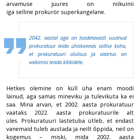
süüdistusosakonnas
Pärnus
arvamuse juures on niikuinii
Põhja ringkonnaprokuratuur
Peitkuritegevus turvalises
Rahvusvaheline koostöö
Lääne ringkonnaprokuratuur
iga selline prokurör superkangelane.
2020. aastal
2018 riigiprokuratuuri
Pärnus on prokuratuurile
ERA panga pankrot
küberkuritegude uurimisel
aastal 2019
järelevalveosakonnas
väljakutse
Viru ringkonnaprokuratuur
Jehoova tunnistajast ema
Rahvusvahelise
Süüdistusosakond aastal
aastal 2020
Prokuratuuri aasta numbrites
Juhuslik vihje viis südametu
keelas vastsündinu
küberkuritegevuse
2019
kotijooksja tabamiseni
päästmise vereülekandega
tõkestamise väljakutsetest
2042. aastal aga on loodetavasti suutnud
Lääne ringkonnaprokuratuur
Millised on kõige mõjukamad
Avalike suhete osakond
tõendite kogumisel
prokuratuur leida ühiskonnas sellise koha,
2020. aastal
lood?
Aasta prokurör ja aasta
Mäo tulistamine
aastal 2019
ametnik
et prokuratuuri olulisus ja väärtus on
Raske
Lõuna ringkonnaprokuratuur
Rahvusvaheline koostöö
Pommiplahvatus
Järelevalveosakond aastal
korruptsioonikuritegevus
vaikimisi teada kõikidele.
2020. aastal
Prokuratuuri personalitöö
Vabaduse väljakul
2019
Prokuratuuri aastaraamat
Riigivastased süüteod
Avalike suhete osakond 2020.
2017
Rahvusvaheline koostöö
Haldusosakond aastal 2019
aastal
Suur samm edasi
Ühenda prokurör tema
Prokuratuuri panus
Hetkes olemine on küll üha enam moodi
Rahvusvaheline koostöö 2019
investeerimiskelmuste
Süüdistusosakond 2020.
lemmikuga
õigusloomesse
pandeemia peatamiseks
läinud, aga samas mineviku ja tulevikuta ka ei
aastal
Valmisid prokuröride
Prokuratuuri aastaraamat
saa. Mina arvan, et 2002. aasta prokuratuur
kompetentsimudelid
Suure kahjuga
Järelevalveosakond 2020.
2016
majanduskuritegevus
vaataks 2022. aasta prokuratuurile alt
aastal
Prokuratuur 2015–2019
üles. Prokuratuuri lastetuba ütleb, et endast
Süüdistusosakond aastal
Haldusosakond 2020. aastal
vanemaid tuleb austada ja neilt õppida, neil on
2021
kogemus – miski, mida 2002. aasta
Prokuratuuri infosüsteemi
Teekond prokuratuuris -