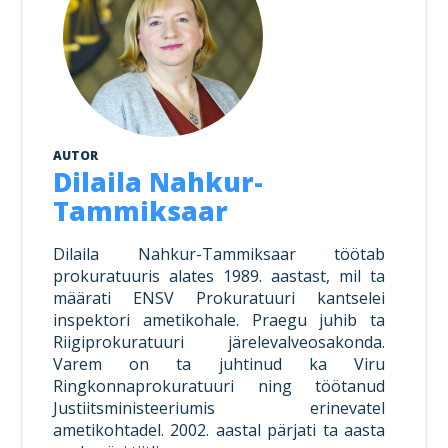
Im memoriam Alar Kirs
Prokuratuuri infosüsteemi
Tugevatoimelised uimastid
Teekond prokuratuuris -
uuendus PRIS3
hakkajast praktikandist
Vahistamine ja
kogemustega
Prokuratuuris töötamisest
konfiskeerimine
ringkonnaprokuröriks.
Intervjuu Liisa Nuudiga
Prokuratuur tunnustab
Viru ringkonnaprokuratuur
aastal 2022
Tugevatoimelised uimastid
Mälestused Eurojusti tööst
2004–2019
AUTOR
Vahistamine ja
Dilaila Nahkur-
konfiskeerimine
Tammiksaar
Viru ringkonnaprokuratuur
aastal 2021
Dilaila Nahkur-Tammiksaar töötab
prokuratuuris alates 1989. aastast, mil ta
määrati ENSV Prokuratuuri kantselei
inspektori ametikohale. Praegu juhib ta
Riigiprokuratuuri järelevalveosakonda.
Varem on ta juhtinud ka Viru
Ringkonnaprokuratuuri ning töötanud
Justiitsministeeriumis erinevatel
ametikohtadel. 2002. aastal pärjati ta aasta