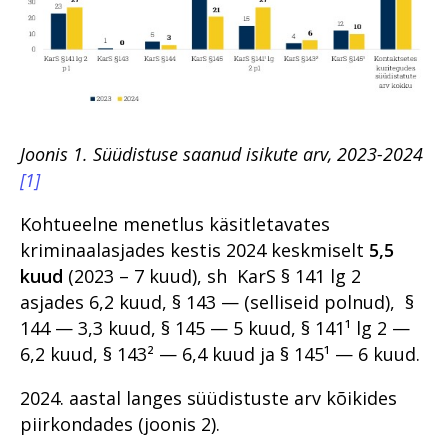
nii horoskoop kui rahatähtede
koopiad
Kuidas peaks käima
tõendamine ja kahju
Organiseeritud kuritegevus
hüvitamine, kui kannatanuid
on hulgim?
Perevägivald
Aastaraamatu eessõna
Riigivastased kuriteod
Kriminaalmenetluse statistika
Joonis 1. Süüdistuse saanud isikute arv, 2023-2024
Riik kogub, kodanik vaikib: kas
[1]
privaatsus on juba luksus?
Vahistamine ja
konfiskeerimine
Suure kahjuga
Kohtueelne menetlus käsitletavates
majanduskuritegevus
Alaealiste kokkupuude
kriminaalasjades kestis 2024 keskmiselt
5,5
kriminaalmenetlusega
kuud
(2023 – 7 kuud), sh KarS § 141 lg 2
Süüdimõistva kohtuotsuseta
konfiskeerimine – kas Eestile
Perevägivald
asjades 6,2 kuud, § 143 — (selliseid polnud), §
täiesti võõras?
144 — 3,3 kuud, § 145 — 5 kuud, § 141¹ lg 2 —
Raske
Tugevatoimelised uimastid
korruptsioonikuritegevus
6,2 kuud, § 143² — 6,4 kuud ja § 145¹ — 6 kuud.
VAADE TULEVIKKU: Milline
Tugevatoimelised uimastid
2024. aastal langes süüdistuste arv kõikides
saab olema digitaalne
kriminaalmenetlus 10 aasta
Suure kahjuga
piirkondades (joonis 2).
pärast?
majanduskuritegevus