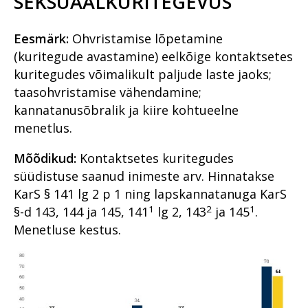
SEKSUAALKURITEGEVUS
Korruptsioon
tark riik saada rikkaks ja teha
kurjategijad vaeseks
Kriminaalmenetluse statistika
Eesmärk:
Ohvristamise lõpetamine
Majandus- ja
(kuritegude avastamine) eelkõige kontaktsetes
Krüpteeritud sidevahendid
korruptsioonikuritegudele
suunatud löök: uus ringkond,
kuritegudes võimalikult paljude laste jaoks;
Kuidas möödus
uued lahendused
taasohvristamise vähendamine;
veebiahvatlejate ja lapsporno
käitlejate püüdmisele
kannatanusõbralik ja kiire kohtueelne
Päevakajaline piirikaubandus
keskendunud tandemi
ehk pilguheit
menetlus.
esimene aasta?
sanktsioonikuriteo
menetlusse
Mõõdikud:
Kontaktsetes kuritegudes
Kuidas toimetada kätte vara
arestimise määrust inimesele,
Idee e-Eestile: kelmusi
süüdistuse saanud inimeste arv. Hinnatakse
kelle nime ega asukohta sa ei
takistavad turvavõrgud
KarS § 141 lg 2 p 1 ning lapskannatanuga KarS
tea?
1
2
1
§-d 143, 144 ja 145, 141
lg 2, 143
ja 145
.
Rahvusvaheline koostöö
Küberkuritegevus
Menetluse kestus.
Noorte täiskasvanute
Maa seest leitud skelett –
erikohtlemine – uus suund
sündmus, mis pani teaduse
prokuratuuris
proovile
EPPO – esimeste
Oli aeg, mil toimikusse pandi
tegutsemisaastate kogemus