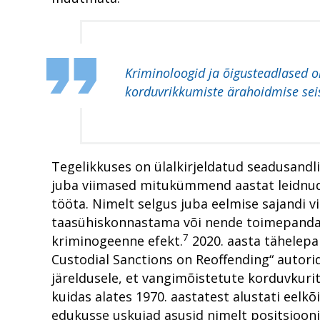
Kriminoloogid ja õigusteadlased o
korduvrikkumiste ärahoidmise seisu
Tegelikkuses on ülalkirjeldatud seadusandl
juba viimased mitukümmend aastat leidnud ü
tööta. Nimelt selgus juba eelmise sajandi v
taasühiskonnastama või nende toimepandava
7
kriminogeenne efekt.
2020. aasta tähelepa
Custodial Sanctions on Reoffending“ autor
järeldusele, et vangimõistetute korduvkuri
kuidas alates 1970. aastatest alustati eel
edukusse uskujad asusid nimelt positsiooni