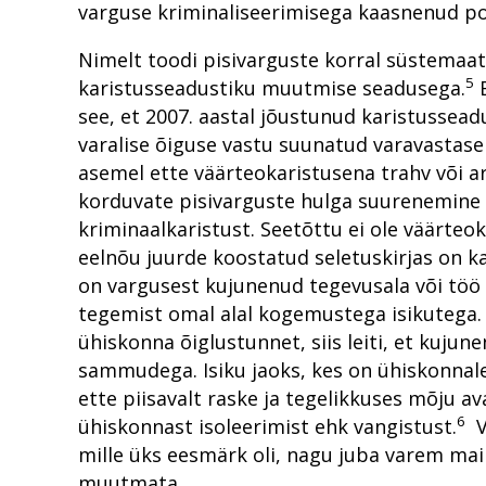
varguse kriminaliseerimisega kaasnenud p
Nimelt toodi pisivarguste korral süstemaati
5
karistusseadustiku muutmise seadusega.
E
see, et 2007. aastal jõustunud karistussead
varalise õiguse vastu suunatud varavastase
asemel ette väärteokaristusena trahv või ar
korduvate pisivarguste hulga suurenemine n
kriminaalkaristust. Seetõttu ei ole väärteo
eelnõu juurde koostatud seletuskirjas on k
on vargusest kujunenud tegevusala või töö 
tegemist omal alal kogemustega isikutega. 
ühiskonna õiglustunnet, siis leiti, et kujun
sammudega. Isiku jaoks, kes on ühiskonnale 
ette piisavalt raske ja tegelikkuses mõju av
6
ühiskonnast isoleerimist ehk vangistust.
Va
mille üks eesmärk oli, nagu juba varem mai
muutmata.