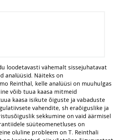
du loodetavasti vähemalt sissejuhatavat
ud analüüsid. Näiteks on
Timo Reinthal, kelle analüüsi on muuhulgas
imine võib tuua kaasa mitmeid
uua kaasa isikute õiguste ja vabaduste
latiivsete vahendite, sh eraõiguslike ja
istusõiguslik sekkumine on vaid äärmisel
arantiidele süüteomenetluses on
ine oluline probleem on T. Reinthali