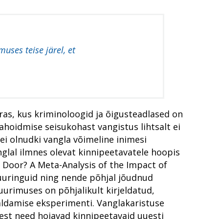
ai kohalik
maal
äljakutse
ästmise vereülekandega
ses teise järel, et
ras, kus kriminoloogid ja õigusteadlased on
hoidmise seisukohast vangistus lihtsalt ei
ei olnudki vangla võimeline inimesi
lal ilmnes olevat kinnipeetavatele hoopis
 Door? A Meta-Analysis of the Impact of
uuringuid ning nende põhjal jõudnud
urimuses on põhjalikult kirjeldatud,
haldamise eksperimenti. Vanglakaristuse
est need hoiavad kinnipeetavaid uuesti