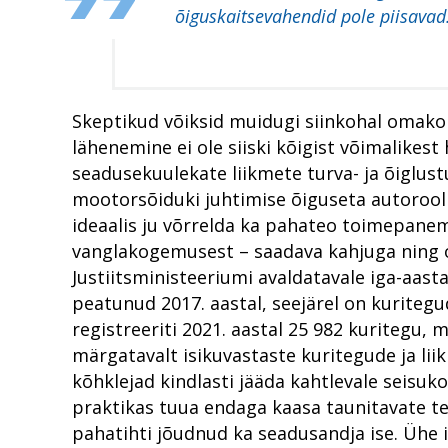
õiguskaitsevahendid pole piisavad
Skeptikud võiksid muidugi siinkohal omakor
lähenemine ei ole siiski kõigist võimalikes
seadusekuulekate liikmete turva- ja õiglust
mootorsõiduki juhtimise õiguseta autorooli 
ideaalis ju võrrelda ka pahateo toimepanem
vanglakogemusest – saadava kahjuga ning ot
Justiitsministeeriumi avaldatavale iga-aast
peatunud 2017. aastal, seejärel on kuritegu
registreeriti 2021. aastal 25 982 kuritegu,
märgatavalt isikuvastaste kuritegude ja lii
kõhklejad kindlasti jääda kahtlevale seisuk
praktikas tuua endaga kaasa taunitavate t
pahatihti jõudnud ka seadusandja ise. Ühe i