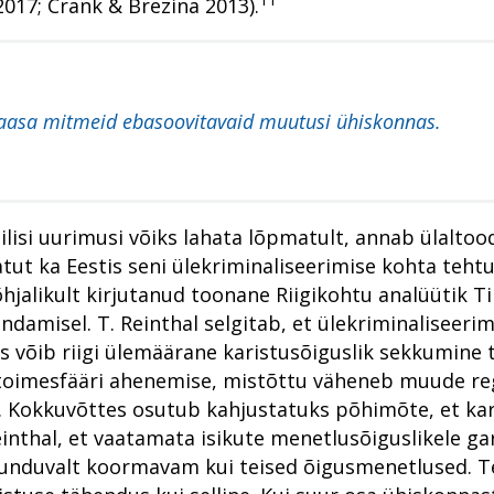
2017; Crank & Brezina 2013).
kaasa mitmeid ebasoovitavaid muutusi ühiskonnas.
lisi uurimusi võiks lahata lõpmatult, annab ülaltoo
atut ka Eestis seni ülekriminaliseerimise kohta teht
õhjalikult kirjutanud toonane Riigikohtu analüütik 
ndamisel. T. Reinthal selgitab, et ülekriminaliseer
 võib riigi ülemäärane karistusõiguslik sekkumine t
 toimesfääri ahenemise, mistõttu väheneb muude regu
. Kokkuvõttes osutub kahjustatuks põhimõte, et kar
inthal, et vaatamata isikute menetlusõiguslikele g
tunduvalt koormavam kui teised õigusmenetlused. Te