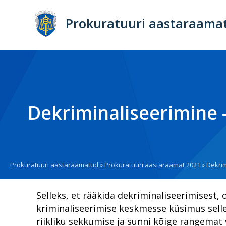
Liigu
edasi
Prokuratuuri aastaraama
põhisisu
juurde
Dekriminaliseerimine 
Prokuratuuri aastaraamatud
Prokuratuuri aastaraamat 2021
Dekrim
Breadcrumb
Selleks, et rääkida dekriminaliseerimisest,
kriminaliseerimise keskmesse küsimus selles
riikliku sekkumise ja sunni kõige rangemat 