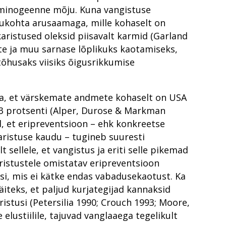
kriminogeenne mõju. Kuna vangistuse
sukohta arusaamaga, mille kohaselt on
aristused oleksid piisavalt karmid (Garland
ete ja muu sarnase lõplikuks kaotamiseks,
tõhusaks viisiks õigusrikkumise
ja, et värskemate andmete kohaselt on USA
83 protsenti (Alper, Durose & Markman
, et eripreventsioon – ehk konkreetse
ristuse kaudu – tugineb suuresti
sellele, et vangistus ja eriti selle pikemad
ristustele omistatav eripreventsioon
usi, mis ei kätke endas vabadusekaotust. Ka
äiteks, et paljud kurjategijad kannaksid
stusi (Petersilia 1990; Crouch 1993; Moore,
lustiilile, tajuvad vanglaaega tegelikult