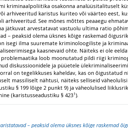
Organiseeritud kuritegevus
Kui kuritegelik ühendus koduõuele kipub
Pikk menetlusaeg koos infosuluga väetavad leebet s
Organiseeritud kuritegevus
umi kriminaalpoliitika osakonna analüüsitalituselt k
 või arhiveeritud karistus kuriteo või väärteo eest, 
Küberkuritegevus
Nõrgemate ärakasutamine riivab ühiskondlikku õig(l)
Põhja ringkonnaprokuratuur aastal 2022
Peaprokurörilt
us oli arhiveeritud. See mõnes mõttes peaaegu ehma
Kogukonnaprokurörid peavad leidma kontakti oma 
Prokuratuur? Aga miks?
Perevägivald
uuna jätkuvat arvestatavat vastuolu ultima ratio põh
avad – peaksid olema üksnes kõige raskemad õigusri
Põhja ringkonnaprokuratuur
Rahvusvaheline koolituskoostöö prokuratuuris
Põhja ringkonnaprokuratuur aastal 2021
on isegi ilma suuremate kriminoloogiliste ja kriminaa
Lääne ringkonnaprokuratuur
Raske korruptsioonikuritegevus
Rahvusvaheline koostöö küberkuritegude uurimisel
aliseerimisega kaasnevaid ohte. Näiteks ei ole eelda
Lõuna ringkonnaprokuratuur
Riigi peaprokurörilt
Rahvusvahelise küberkuritegevuse tõkestamise välja
e problemaatika loob moonutatud pildi riigi krimino
d diskussioonidele ja püüetele ülekriminaliseerimi
Viru ringkonnaprokuratuur
Riigihangetega seotud korruptsioonist meditsiinisekto
Raske korruptsioonikuritegevus
korral on tegelikkuses kaheldav, kas on õigustatud ni
Süüdistusosakond 1
Riigivastased süüteod
Riigivastased süüteod
t massiliselt nähtusi, näiteks selliseid väheolulis
Süüdistusosakond 2
Süüdistusosakond aastal 2022
Suur samm edasi investeerimiskelmuste pandeemia 
stiku § 199 lõige 2 punkt 9) ja väheolulised liiklus
1
mine (karistusseadustiku § 423
).
Järelevalveosakond
Suure kahjuga majanduskuritegevus
Suure kahjuga majanduskuritegevus
Haldusosakond
Tervislikel põhjustel menetlusest vabastamine – pu
Süüdistusosakond aastal 2021
Südametunnistuse poolel väärtustatakse kogemust
Tugevatoimelised uimastid
Teekond prokuratuuris - hakkajast praktikandist kog
 karistatavad – peaksid olema üksnes kõige raskemad õi
Erikonsultandi eripalgeline töö
Vahistamine ja konfiskeerimine
Tugevatoimelised uimastid