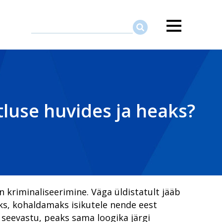
üütegude lahendamisel
umide küüsi langenuid paremini ümber kui vanglatrellid
ööriistakasti – olgem õnnelikud
luse huvides ja heaks?
itluses
 liikmeteks
teha kurjategijad vaeseks
k: uus ringkond, uued lahendused
huvides ja heaks?
nikuriteo menetlusse
n kriminaliseerimine. Väga üldistatult jääb
eks, kohaldamaks isikutele nende eest
jate püüdmisele keskendunud tandemi esimene aasta?
ika prokuratuuris
 seevastu, peaks sama loogika järgi