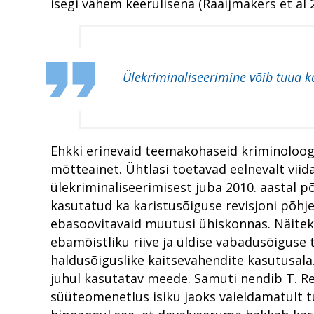
isegi vähem keerulisena (Raaijmakers et al 
Ülekriminaliseerimine võib tuua 
Ehkki erinevaid teemakohaseid kriminoloogi
mõtteainet. Ühtlasi toetavad eelnevalt viid
ülekriminaliseerimisest juba 2010. aastal p
kasutatud ka karistusõiguse revisjoni põhje
ebasoovitavaid muutusi ühiskonnas. Näiteks
ebamõistliku riive ja üldise vabadusõiguse
haldusõiguslike kaitsevahendite kasutusala
juhul kasutatav meede. Samuti nendib T. Re
süüteomenetlus isiku jaoks vaieldamatult 