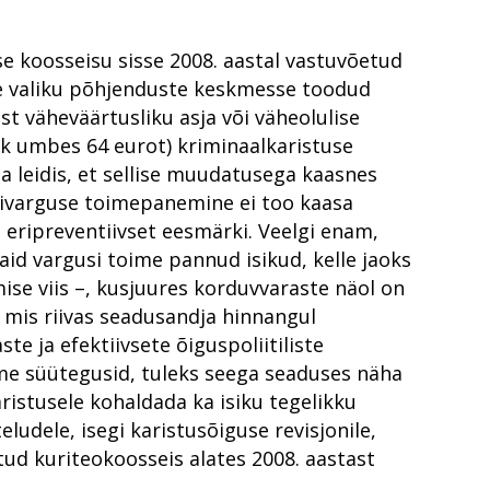
se koosseisu sisse 2008. aastal vastuvõetud
ise valiku põhjenduste keskmesse toodud
t väheväärtusliku asja või väheolulise
hk umbes 64 eurot) kriminaalkaristuse
a leidis, et sellise muudatusega kaasnes
isivarguse toimepanemine ei too kaasa
 eripreventiivset eesmärki. Veelgi enam,
id vargusi toime pannud isikud, kelle jaoks
se viis –, kusjuures korduvvaraste näol on
 mis riivas seadusandja hinnangul
epõhiseks
te ja efektiivsete õiguspoliitiliste
itikas
oime süütegusid, tuleks seega seaduses näha
aristusele kohaldada ka isiku tegelikku
ludele, isegi karistusõiguse revisjonile,
ndust tunnevad
ud kuriteokoosseis alates 2008. aastast