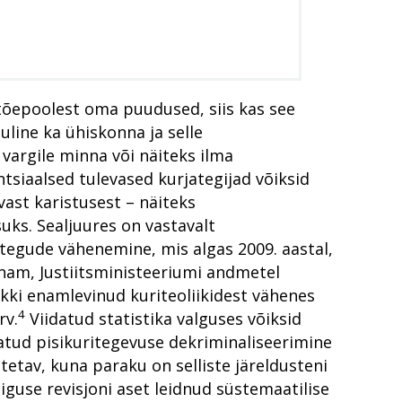
 tõepoolest oma puudused, siis kas see
uline ka ühiskonna ja selle
 vargile minna või näiteks ilma
tsiaalsed tulevased kurjategijad võiksid
ast karistusest – näiteks
ks. Sealjuures on vastavalt
ritegude vähenemine, mis algas 2009. aastal,
nam, Justiitsministeeriumi andmetel
pakkumine
enetluste analüüs
hkki enamlevinud kuriteoliikidest vähenes
4
rv.
Viidatud statistika valguses võiksid
es mõistetud karistuste analüüs
eatud pisikuritegevuse dekriminaliseerimine
ldamise menetluses
tav, kuna paraku on selliste järeldusteni
sule
?
iguse revisjoni aset leidnud süstemaatilise