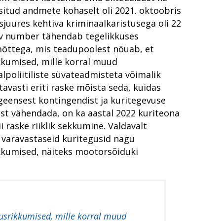
uhtumist korruptsiooni
üsitud andmete kohaselt oli 2021. oktoobris
kusjuures kehtiva kriminaalkaristusega oli 22
ustunnet
tav number tähendab tegelikkuses
kogukonnaga
imõttega, mis teadupoolest nõuab, et
kkumised, mille korral muud
lpoliitiliste süvateadmisteta võimalik
tavasti eriti raske mõista seda, kuidas
kutsetest tõendite kogumisel
geensest kontingendist ja kuritegevuse
st vähendada, on ka aastal 2022 kuriteona
ris
i raske riiklik sekkumine. Valdavalt
i varavastaseid kuritegusid nagu
peatamiseks
rikkumised, näiteks mootorsõiduki
utumatud kriminaalmenetluses?
emustega ringkonnaprokuröriks. Intervjuu Liisa Nuudiga
gusrikkumised, mille korral muud