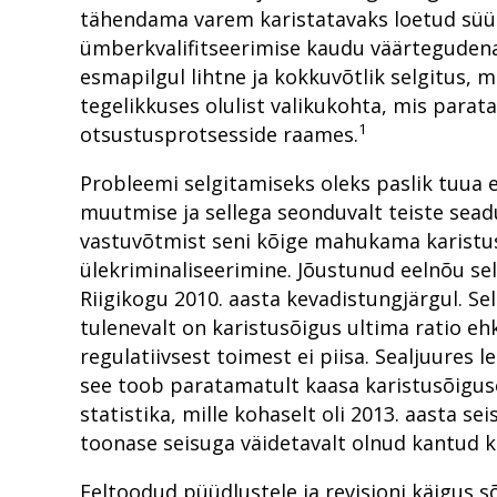
tähendama varem karistatavaks loetud süüt
ümberkvalifitseerimise kaudu väärtegudena
esmapilgul lihtne ja kokkuvõtlik selgitus, 
tegelikkuses olulist valikukohta, mis parat
1
otsustusprotsesside raames.
Probleemi selgitamiseks oleks paslik tuua e
muutmise ja sellega seonduvalt teiste sead
vastuvõtmist seni kõige mahukama karistu
ülekriminaliseerimine. Jõustunud eelnõu se
Riigikogu 2010. aasta kevadistungjärgul. S
tulenevalt on karistusõigus ultima ratio eh
regulatiivsest toimest ei piisa. Sealjuures 
see toob paratamatult kaasa karistusõiguse 
statistika, mille kohaselt oli 2013. aasta se
toonase seisuga väidetavalt olnud kantud kun
Eeltoodud püüdlustele ja revisjoni käigus