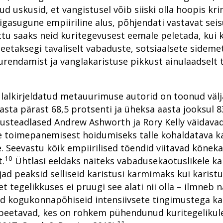
Mälestused Eurojusti tööst 2004–2019
ud uskusid, et vangistusel võib siiski olla hoopis 
gasugune empiiriline alus, põhjendati vastavat sei
tu saaks neid kuritegevusest eemale peletada, kui k
peetaksegi tavaliselt vabaduste, sotsiaalsete sidem
rendamist ja vanglakaristuse pikkust ainulaadselt 
lalkirjeldatud metauurimuse autorid on toonud väl
sta pärast 68,5 protsenti ja üheksa aasta jooksul 
steadlased Andrew Ashworth ja Rory Kelly väidavad
e toimepanemisest hoidumiseks talle kohaldatava ka
Seevastu kõik empiirilised tõendid viitavad kõnekalt 
10
t.
Ühtlasi eeldaks näiteks vabadusekaotuslikele ka
jad peaksid selliseid karistusi karmimaks kui karist
 tegelikkuses ei pruugi see alati nii olla – ilmneb n
 kogukonnapõhiseid intensiivsete tingimustega kari
peetavad, kes on rohkem pühendunud kuritegelikule e
11