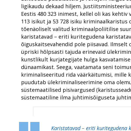
ligikaudu dekaad hiljem. Justiitsministeeri
Eestis 480 323 inimest, kellel oli kas kehtiv
113 isikut ja 53 728 isiku kriminaalkarist
tõenäoliselt valitud kriminaalpoliitilise s
karistatavad – eriti kuritegudena karistat
õiguskaitsevahendid pole piisavad. Ilmselt 
üpriski hõlpsasti tajuda erinevaid ülekrimin
kunstlikult kurjategijate hulga kasvatamis
dünaamikast. Seega, vaatamata seni toimunu
kriminaliseeritud rida väärkäitumisi, mille 
puudutab ülekriminaliseerimine oma olemusel
süstemaatilised pisivargused (karistusseadu
süstemaatiline ilma juhtimisõiguseta juhti
Karistatavad – eriti kuritegudena