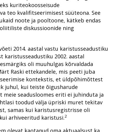
sele, kelle nime ega asukohta sa ei tea?
teks kuriteokoosseisude
uratuuris
a teo kvalifitseerimisest süüteona. See
rvukaid noote ja pooltoone, kätkeb endas
 proovile
ostamise hind?
liitiliste diskussioonide ning
tähtede koopiad
 kui kannatanuid on hulgim?
 meede või mission impossible?
ude ennetamiseks
võeti 2014. aastal vastu karistusseadustiku
aatorit
t karistusseadustiku 2002. aastal
eesmärgiks oli muuhulgas kõrvaldada
el aastal 2022?
ärt Raski ettekandele, mis peeti juba
sus?
iseerimise kontekstis, et üldpõhimõttest
 sotsiaalne probleem?
od ise
k juhul, kui teiste õigusharude
st meie seadusloomes eriti ei juhinduta ja
tile täiesti võõras?
ainas
htlasi toodud välja üpriski muret tekitav
nne
st, samas kui karistusregistrisse oli
minaalmenetlus 10 aasta pärast?
leme sellest õppinud?
2
ui arhiveeritud karistusi.
damine kogukonna toel
eem olevat kaotanud oma aktuaalsust ka