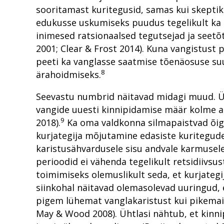
sooritamast kuritegusid, samas kui skeptik
edukusse uskumiseks puudus tegelikult ka i
inimesed ratsionaalsed tegutsejad ja seetõt
2001; Clear & Frost 2014). Kuna vangistust 
peeti ka vanglasse saatmise tõenäosuse suu
8
ärahoidmiseks.
Seevastu numbrid näitavad midagi muud. Ü
vangide uuesti kinnipidamise määr kolme aa
9
2018).
Ka oma valdkonna silmapaistvad õigu
kurjategija mõjutamine edasiste kuritegud
karistusähvardusele sisu andvale karmusele. 
perioodid ei vähenda tegelikult retsidiivsus
toimimiseks olemuslikult seda, et kurjategi
siinkohal näitavad olemasolevad uuringud, et
pigem lühemat vanglakaristust kui pikemaid
May & Wood 2008). Ühtlasi nähtub, et kinni