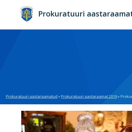
Liigu
edasi
Prokuratuuri aastaraama
põhisisu
juurde
Prokuratuuri aastaraamatud
Prokuratuuri aastaraamat 2019
Prokur
Breadcrumb