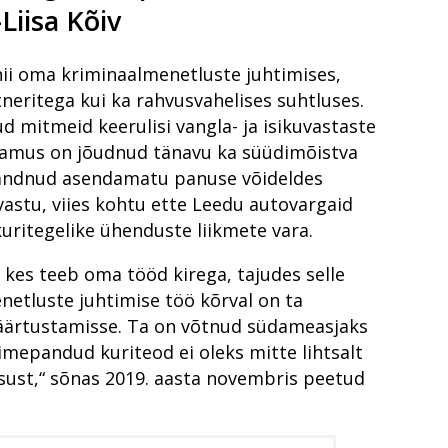
sele, kelle nime ega asukohta sa ei tea?
Liisa Kõiv
uratuuris
pakkumine
 nii oma kriminaalmenetluste juhtimises,
 proovile
ostamise hind?
es mõistetud karistuste analüüs
eritega kui ka rahvusvahelises suhtluses.
tähtede koopiad
 kui kannatanuid on hulgim?
 meede või mission impossible?
ud mitmeid keerulisi vangla- ja isikuvastaste
ude ennetamiseks
sule
enamus on jõudnud tänavu ka süüdimõistva
 andnud asendamatu panuse võideldes
aatorit
vastu, viies kohtu ette Leedu autovargaid
el aastal 2022?
kuritegelike ühenduste liikmete vara.
sus?
 kes teeb oma tööd kirega, tajudes selle
 sotsiaalne probleem?
od ise
etluste juhtimise töö kõrval on ta
tile täiesti võõras?
ainas
äärtustamisse. Ta on võtnud südameasjaks
oimepandud kuriteod ei oleks mitte lihtsalt
nne
isust,“ sõnas 2019. aasta novembris peetud
minaalmenetlus 10 aasta pärast?
leme sellest õppinud?
damine kogukonna toel