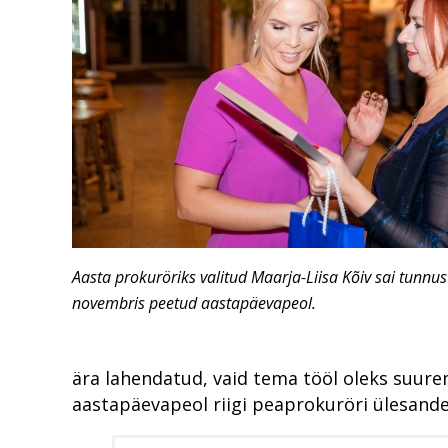
Aasta prokuröriks valitud Maarja-Liisa Kõiv sai tunnu
novembris peetud aastapäevapeol.
ära lahendatud, vaid tema tööl oleks suure
aastapäevapeol riigi peaprokuröri ülesandei