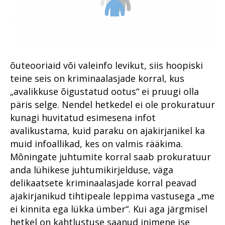
õuteooriaid või valeinfo levikut, siis hoopiski
teine seis on kriminaalasjade korral, kus
„avalikkuse õigustatud ootus“ ei pruugi olla
päris selge. Nendel hetkedel ei ole prokuratuur
kunagi huvitatud esimesena infot
avalikustama, kuid paraku on ajakirjanikel ka
muid infoallikad, kes on valmis rääkima.
Mõningate juhtumite korral saab prokuratuur
anda lühikese juhtumikirjelduse, väga
delikaatsete kriminaalasjade korral peavad
ajakirjanikud tihtipeale leppima vastusega „me
ei kinnita ega lükka ümber“. Kui aga järgmisel
hetkel on kahtlustuse saanud inimene ise