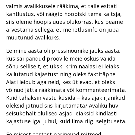
valmis avalikkusele rääkima, et talle esitati
kahtlustus, või räägib hoopiski tema kaitsja,
siis oleme hoopis uues olukorras, kus peame
arvestama sellega, et menetlusinfo on juba
muutunud avalikuks.
Eelmine aasta oli pressinõunike jaoks aasta,
kus sai pandud proovile meie oskus valida
sõnu selliselt, et ükski kriminaalasi ei leiaks
kallutatud kajastust ning oleks faktitäpne.
Alati leidub aga neid, kes ütlevad, et oleks
võinud jätta rääkimata või kommenteerimata.
Kuid tahaksin vastu küsida – kas ajakirjanikud
oleksid jätnud siis kirjutamata? Avaliku huvi
seisukohalt olulised asjad leiaksid kindlasti
kajastuse igal juhul, kuid ilma riigi selgituseta.
Eelmisest aastast pärinevad mitmed