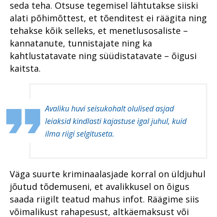
seda teha. Otsuse tegemisel lähtutakse siiski
tunnevad
Viru ringkonnaprokuratuur
alati põhimõttest, et tõenditest ei räägita ning
Millest räägivad
tehakse kõik selleks, et menetlusosaliste –
õigeksmõistvad
Lõuna ringkonnaprokuratuur
kohtuotsused?
kannatanute, tunnistajate ning ka
Lääne ringkonnaprokuratuur
kahtlustatavate ning süüdistatavate – õigusi
Laiaulatusliku vargusteahela
kaitsta.
2018 riigiprokuratuuri
lahtiharutamine Viljandimaal
süüdistusosakonnas
Peitkuritegevus turvalises
2018 riigiprokuratuuri
Pärnus on prokuratuurile
järelevalveosakonnas
väljakutse
Avaliku huvi seisukohalt olulised asjad
leiaksid kindlasti kajastuse igal juhul, kuid
Prokuratuuri aasta numbrites
Juhuslik vihje viis südametu
kotijooksja tabamiseni
ilma riigi selgituseta.
Millised on kõige mõjukamad
lood?
Aasta prokurör ja aasta
ametnik
Rahvusvaheline koostöö
Väga suurte kriminaalasjade korral on üldjuhul
Prokuratuuri personalitöö
Prokuratuuri aastaraamat
jõutud tõdemuseni, et avalikkusel on õigus
2017
Rahvusvaheline koostöö
saada riigilt teatud mahus infot. Räägime siis
Ühenda prokurör tema
Prokuratuuri panus
võimalikust rahapesust, altkäemaksust või