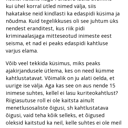
numbrites 2023
Haldusosakond 2020. aastal
Prokuratuuri aastaraamat 2018
kriminaalmenetluses?
2021
kui ühel korral ütled nimed välja, siis
Im memoriam Alar Kirs
Prokuratuuri infosüsteemi
Prokuratuuri aastaraamat 2017
Riigi peaprokuröri
hakatakse neid kindlasti ka edaspidi küsima ja
Tugevatoimelised uimastid
Teekond prokuratuuris -
uuendus PRIS3
pöördumine
hakkajast praktikandist
nõudma. Kuid tegelikkuses oli see juhtum üks
Prokuratuuri aastaraamat 2016
Riigi peaprokuröri
Vahistamine ja
kogemustega
Prokuratuuris töötamisest
Prokuratuuri väärtused ja
pöördumine
nendest eranditest, kus riik pidi
konfiskeerimine
ringkonnaprokuröriks.
Peaprokuröri pöördumine
strateegilised eesmärgid
Intervjuu Liisa Nuudiga
kriminaalasjaga mitteseotud inimeste eest
Prokuratuur tunnustab
Prokuratuuri väärtused ja
Viru ringkonnaprokuratuur
Prokuratuuri aasta numbrites
seisma, et nad ei peaks edaspidi kahtluse
Prokuratuuri tegevus 2018.
strateegilised eesmärgid
aastal 2022
Tugevatoimelised uimastid
Mälestused Eurojusti tööst
aastal
varjus elama.
2004–2019
Põhja Ringkonnaprokuratuur
Prokuratuuri tegevuse 2017.
Vahistamine ja
Lähisuhtevägivalla
aasta ülevaade
konfiskeerimine
Viru Ringkonnaprokuratuur
Võib veel tekkida küsimus, miks peaks
kuritegudes läbiviidud
Prokuratuuri aasta numbrites
kriminaalmenetluste analüüs
ajakirjandusele ütlema, kes on need kümme
Viru ringkonnaprokuratuur
Lääne Ringkonnaprokuratuur
aastal 2021
kahtlustatavat. Võimalik on ju alati öelda, et
Ühtse kohtlemis- ja
Üldmenetluse süüdistusaktide
Lõuna Ringkonnaprokuratuur
karistuspraktika kokkulepped
analüüs
uurige ise välja. Aga kas see on aus nende 15
inimese suhtes, kellel ei lasu kuriteokahtlust?
Kuritegevuse vastased
Kogukonnaprokurör - kes ta
Õiguslikud probleemid
prioriteedid
on?
Riigiasutuse roll ei ole kaitsta ainult
psühhiaatrilise sundravi
kohaldamise menetluses
menetlusosaliste õigusi, sh kahtlustatava
Rahvusvaheline koostöö
Põhja Ringkonnaprokuratuur
õigusi, vaid teha kõik selleks, et õigused
Olukorrast riigis: Kuningas on
Siseriiklik koostöö võrgustike
Viru Ringkonnaprokuratuur
surnud. Elagu kuningas?
oleksid kaitstud ka neil, kelle suhtes ei ole meil
raames