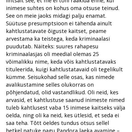
lihtsalt see, et me ei tohi rääkida enne, kui
leidma kontakti oma
Koovit – turist, kellest sai
Rahvusvaheline
Põhja ringkonnaprokuratuur
Lõuna ringkonnaprokuratuur
kogukonnaga
inimese suhtes on kohus oma otsuse teinud.
Vahistamine ja
Riigivastased süüteod
kohalik
Metanoolitragöödia
koolituskoostöö
aastal 2021
aastal 2019
konfiskeerimine
See on meie jaoks midagi palju enamat.
Pärnus
Põhja ringkonnaprokuratuur
prokuratuuris
Organiseeritud kuritegevus
Põhja ringkonnaprokuratuur
Rahvusvaheline koostöö
Lääne ringkonnaprokuratuur
Süütuse presumptsioon ei tähenda ainult
2020. aastal
ERA panga pankrot
Lääne ringkonnaprokuratuur
Raske
küberkuritegude uurimisel
aastal 2019
Küberkuritegevus
kahtlustatavate õiguste kaitset, peame
korruptsioonikuritegevus
Viru ringkonnaprokuratuur
Jehoova tunnistajast ema
Lõuna ringkonnaprokuratuur
Rahvusvahelise
Süüdistusosakond aastal
arvestama ka teistega, keda kriminaalasi
aastal 2020
keelas vastsündinu
Riigi peaprokurörilt
küberkuritegevuse
2019
puudutab. Näiteks: suures rahapesu
Viru ringkonnaprokuratuur
päästmise vereülekandega
tõkestamise väljakutsetest
Lääne ringkonnaprokuratuur
kriminaalasjas oli meedial olemas 25
Riigihangetega seotud
Avalike suhete osakond
tõendite kogumisel
2020. aastal
Süüdistusosakond 1
Mäo tulistamine
korruptsioonist
aastal 2019
võimalikku nime, keda võis kahtlustatavaks
meditsiinisektoris
Raske
Lõuna ringkonnaprokuratuur
tituleerida, kuigi kahtlustatavaid oli tegelikult
Süüdistusosakond 2
Pommiplahvatus
Järelevalveosakond aastal
korruptsioonikuritegevus
2020. aastal
Vabaduse väljakul
Riigivastased süüteod
2019
kümme. Seisukohad selle osas, kas nimede
Järelevalveosakond
Riigivastased süüteod
avalikustamine selles olukorras on
Avalike suhete osakond 2020.
Süüdistusosakond aastal
Haldusosakond aastal 2019
Haldusosakond
aastal
2022
Suur samm edasi
põhjendatud, olid vastandlikud. Oli neid, kes
Rahvusvaheline koostöö 2019
investeerimiskelmuste
arvasid, et kahtlustuse saanud inimeste nimed
Südametunnistuse poolel
Süüdistusosakond 2020.
Suure kahjuga
pandeemia peatamiseks
väärtustatakse kogemust
aastal
Valmisid prokuröride
tuleb kahtlusest vaba 15 inimese kaitseks välja
majanduskuritegevus
kompetentsimudelid
Suure kahjuga
öelda, ning oli ka neid, kes ütlesid, et seda ei
Erikonsultandi eripalgeline töö
Järelevalveosakond 2020.
Tervislikel põhjustel
majanduskuritegevus
aastal
saa teha. Tõtt öeldes tundus otsus sellel
Prokuratuur 2015–2019
menetlusest vabastamine –
Rahvusvaheline koostöö
puutumatud
Süüdistusosakond aastal
hetkel natuke nagu Pandora laeka avamine –