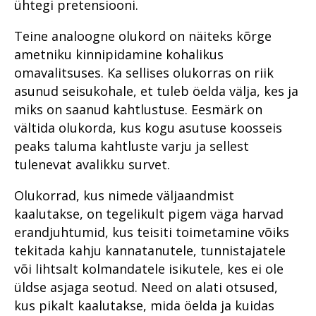
ühtegi pretensiooni.
Lõuna Ringkonnaprokuratuur
Digitaalse menetluse tulevik
Süüdistusosakond
Lääne Ringkonnaprokuratuur
Kannatanu kohtlemine
Teine analoogne olukord on näiteks kõrge
Järelevalveosakond
kriminaalmenetluses
ametniku kinnipidamine kohalikus
Süüdistusosakond
Aasta prokurör ja aasta
omavalitsuses. Ka sellises olukorras on riik
Menetlusökonoomia
ametnik
Järelevalveosakond
põhimõtted
asunud seisukohale, et tuleb öelda välja, kes ja
Prokuratuuri tegevuse
Jälitus ja ekspertiisid
miks on saanud kahtlustuse. Eesmärk on
Pärnu pilootprojekti
ülevaade 2016. aastal
looduskaitse teenistuses
õppetunnid
vältida olukorda, kus kogu asutuse koosseis
Prokurör ja avalikkus
Eesti fentanüülituru tõusud ja
peaks taluma kahtluste varju ja sellest
Alaealiste õigusrikkujate
langused
erikohtlemine
tulenevat avalikku survet.
Prokuratuuri personalitöö
Saaremaa kohtusaalis on
100. sünnipäeva tähistamine
Olukorrad, kus nimede väljaandmist
prokuröri selja taga riik
kestis kogu aasta
kaalutakse, on tegelikult pigem väga harvad
Prokuröri avakõne kui
Prokuratuur kõrvaltvaataja
erandjuhtumid, kus teisiti toimetamine võiks
„noateral kõndimine“
pilguga
tekitada kahju kannatanutele, tunnistajatele
Sõna "tingimisi" kuulevad
Prokuratuur tunnustab
või lihtsalt kolmandatele isikutele, kes ei ole
roolijoodikud üha harvem
üldse asjaga seotud. Need on alati otsused,
Personalitöö
Inna Ombler: on spioone, kes
kus pikalt kaalutakse, mida öelda ja kuidas
kinnipidamisest kergendust
Põhja ringkonnaprokuratuur