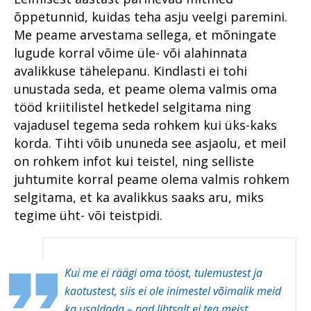
õppetunnid, kuidas teha asju veelgi paremini.
Me peame arvestama sellega, et mõningate
lugude korral võime üle- või alahinnata
avalikkuse tähelepanu. Kindlasti ei tohi
unustada seda, et peame olema valmis oma
tööd kriitilistel hetkedel selgitama ning
vajadusel tegema seda rohkem kui üks-kaks
korda. Tihti võib ununeda see asjaolu, et meil
on rohkem infot kui teistel, ning selliste
juhtumite korral peame olema valmis rohkem
selgitama, et ka avalikkus saaks aru, miks
tegime üht- või teistpidi.
Kui me ei räägi oma tööst, tulemustest ja
kaotustest, siis ei ole inimestel võimalik meid
ka usaldada – nad lihtsalt ei tea meist