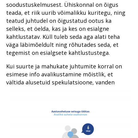
lemmikuga
õigusloomesse
soodustuskelmusest. Ühiskonnal on õigus
Prokuratuuri aastaraamat
teada, et riik uurib võimalikku kuritegu, ning
2016
teatud juhtudel on õigustatud ootus ka
selleks, et öelda, kas ja kes on esialgne
kahtlustatav. Küll tuleb seda aga alati teha
väga läbimõeldult ning rõhutades seda, et
tegemist on esialgsete kahtlustustega.
Kui suurte ja mahukate juhtumite korral on
esimese info avalikustamine mõistlik, et
vältida alusetuid spekulatsioone, vanden