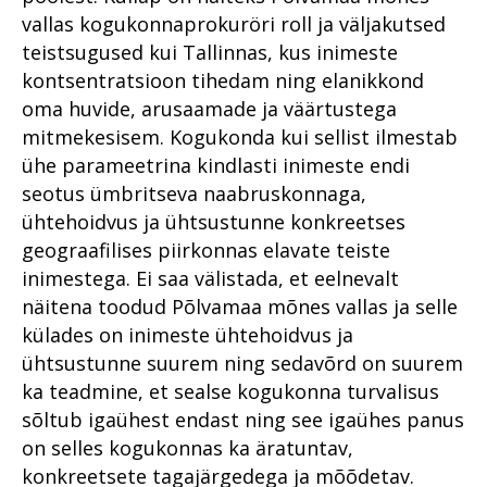
vallas kogukonnaprokuröri roll ja väljakutsed
teistsugused kui Tallinnas, kus inimeste
kontsentratsioon tihedam ning elanikkond
oma huvide, arusaamade ja väärtustega
mitmekesisem. Kogukonda kui sellist ilmestab
ühe parameetrina kindlasti inimeste endi
seotus ümbritseva naabruskonnaga,
ühtehoidvus ja ühtsustunne konkreetses
geograafilises piirkonnas elavate teiste
inimestega. Ei saa välistada, et eelnevalt
näitena toodud Põlvamaa mõnes vallas ja selle
külades on inimeste ühtehoidvus ja
ühtsustunne suurem ning sedavõrd on suurem
ka teadmine, et sealse kogukonna turvalisus
sõltub igaühest endast ning see igaühes panus
on selles kogukonnas ka äratuntav,
konkreetsete tagajärgedega ja mõõdetav.