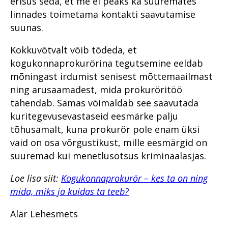
erisus seda, et me ei peaks ka suuremates
linnades toimetama kontakti saavutamise
suunas.
Kokkuvõtvalt võib tõdeda, et
kogukonnaprokurörina tegutsemine eeldab
mõningast irdumist senisest mõttemaailmast
ning arusaamadest, mida prokuröritöö
tähendab. Samas võimaldab see saavutada
kuritegevusevastaseid eesmärke palju
tõhusamalt, kuna prokurör pole enam üksi
vaid on osa võrgustikust, mille eesmärgid on
suuremad kui menetlusotsus kriminaalasjas.
Loe lisa siit:
Kogukonnaprokurör – kes ta on ning
mida, miks ja kuidas ta teeb?
Alar Lehesmets