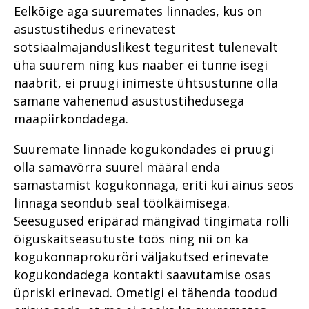
Eelkõige aga suuremates linnades, kus on
asustustihedus erinevatest
sotsiaalmajanduslikest teguritest tulenevalt
üha suurem ning kus naaber ei tunne isegi
naabrit, ei pruugi inimeste ühtsustunne olla
samane vähenenud asustustihedusega
maapiirkondadega.
Suuremate linnade kogukondades ei pruugi
olla samavõrra suurel määral enda
samastamist kogukonnaga, eriti kui ainus seos
linnaga seondub seal töölkäimisega.
Seesugused eripärad mängivad tingimata rolli
õiguskaitseasutuste töös ning nii on ka
kogukonnaprokuröri väljakutsed erinevate
kogukondadega kontakti saavutamise osas
üpriski erinevad. Ometigi ei tähenda toodud