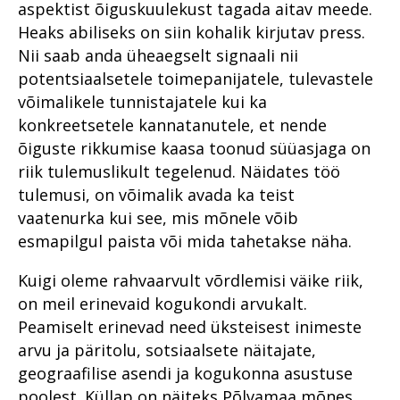
aspektist õiguskuulekust tagada aitav meede.
Heaks abiliseks on siin kohalik kirjutav press.
Nii saab anda üheaegselt signaali nii
potentsiaalsetele toimepanijatele, tulevastele
võimalikele tunnistajatele kui ka
konkreetsetele kannatanutele, et nende
õiguste rikkumise kaasa toonud süüasjaga on
riik tulemuslikult tegelenud. Näidates töö
tulemusi, on võimalik avada ka teist
vaatenurka kui see, mis mõnele võib
esmapilgul paista või mida tahetakse näha.
Kuigi oleme rahvaarvult võrdlemisi väike riik,
on meil erinevaid kogukondi arvukalt.
Peamiselt erinevad need üksteisest inimeste
arvu ja päritolu, sotsiaalsete näitajate,
geograafilise asendi ja kogukonna asustuse
poolest. Küllap on näiteks Põlvamaa mõnes