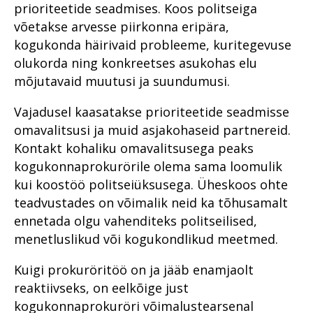
numbrites 2023
Haldusosakond 2020. aastal
prioriteetide seadmises. Koos politseiga
kriminaalmenetluses?
2021
Peaprokuröri pöördumine
võetakse arvesse piirkonna eripära,
Im memoriam Alar Kirs
Prokuratuuri infosüsteemi
Tugevatoimelised uimastid
Teekond prokuratuuris -
Prokuratuuri aasta numbrites
uuendus PRIS3
kogukonda häirivaid probleeme, kuritegevuse
hakkajast praktikandist
Vahistamine ja
kogemustega
olukorda ning konkreetses asukohas elu
Põhja Ringkonnaprokuratuur
Prokuratuuris töötamisest
konfiskeerimine
ringkonnaprokuröriks.
mõjutavaid muutusi ja suundumusi.
Intervjuu Liisa Nuudiga
Viru Ringkonnaprokuratuur
Prokuratuur tunnustab
Viru ringkonnaprokuratuur
aastal 2022
Tugevatoimelised uimastid
Vajadusel kaasatakse prioriteetide seadmisse
Lääne Ringkonnaprokuratuur
Mälestused Eurojusti tööst
2004–2019
omavalitsusi ja muid asjakohaseid partnereid.
Vahistamine ja
Lõuna Ringkonnaprokuratuur
Kontakt kohaliku omavalitsusega peaks
konfiskeerimine
Kuritegevuse vastased
kogukonnaprokurörile olema sama loomulik
Viru ringkonnaprokuratuur
prioriteedid
kui koostöö politseiüksusega. Üheskoos ohte
aastal 2021
Rahvusvaheline koostöö
teadvustades on võimalik neid ka tõhusamalt
ennetada olgu vahenditeks politseilised,
Siseriiklik koostöö võrgustike
menetluslikud või kogukondlikud meetmed.
raames
Süüdistusosakond
Kuigi prokuröritöö on ja jääb enamjaolt
reaktiivseks, on eelkõige just
Järelevalveosakond
kogukonnaprokuröri võimalustearsenal