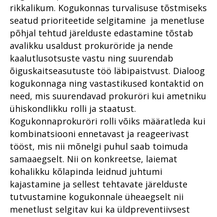
Aasta prokurör ja aasta
rikkalikum. Kogukonnas turvalisuse tõstmiseks
ametnik
seatud prioriteetide selgitamine ja menetluse
Prokuratuuri tegevuse
põhjal tehtud järelduste edastamine tõstab
ülevaade 2016. aastal
avalikku usaldust prokuröride ja nende
Prokurör ja avalikkus
kaalutlusotsuste vastu ning suurendab
õiguskaitseasutuste töö läbipaistvust. Dialoog
Prokuratuuri personalitöö
kogukonnaga ning vastastikused kontaktid on
need, mis suurendavad prokuröri kui ametniku
ühiskondlikku rolli ja staatust.
Kogukonnaprokuröri rolli võiks määratleda kui
kombinatsiooni ennetavast ja reageerivast
tööst, mis nii mõnelgi puhul saab toimuda
samaaegselt. Nii on konkreetse, laiemat
kohalikku kõlapinda leidnud juhtumi
kajastamine ja sellest tehtavate järelduste
tutvustamine kogukonnale üheaegselt nii
menetlust selgitav kui ka üldpreventiivsest