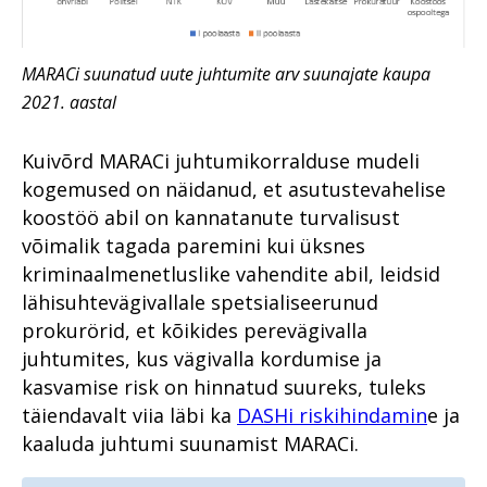
MARACi suunatud uute juhtumite arv suunajate kaupa
2021. aastal
Kuivõrd MARACi juhtumikorralduse mudeli
kogemused on näidanud, et asutustevahelise
koostöö abil on kannatanute turvalisust
võimalik tagada paremini kui üksnes
kriminaalmenetluslike vahendite abil, leidsid
lähisuhtevägivallale spetsialiseerunud
prokurörid, et kõikides perevägivalla
juhtumites, kus vägivalla kordumise ja
kasvamise risk on hinnatud suureks, tuleks
täiendavalt viia läbi ka
DASHi riskihindamin
e ja
kaaluda juhtumi suunamist MARACi.