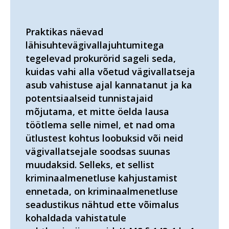
Praktikas näevad
lähisuhtevägivallajuhtumitega
tegelevad prokurörid sageli seda,
kuidas vahi alla võetud vägivallatseja
asub vahistuse ajal kannatanut ja ka
potentsiaalseid tunnistajaid
mõjutama, et mitte öelda lausa
töötlema selle nimel, et nad oma
ütlustest kohtus loobuksid või neid
vägivallatsejale soodsas suunas
muudaksid. Selleks, et sellist
kriminaalmenetluse kahjustamist
ennetada, on kriminaalmenetluse
seadustikus nähtud ette võimalus
kohaldada vahistatule