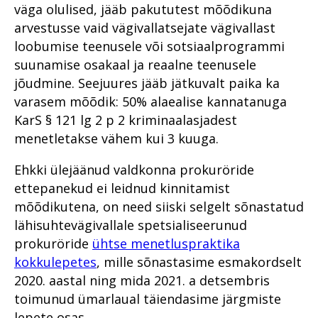
kohtuotsused?
Ustimenko ja Medvedevi
väga olulised, jääb pakututest mõõdikuna
aastal 2019
Narva vanemprokurör Günter
Lääne ringkonnaprokuratuur
tapatalgud
arvestusse vaid vägivallatsejate vägivallast
Koovit – turist, kellest sai
Laiaulatusliku vargusteahela
Lõuna ringkonnaprokuratuur
kohalik
2018 riigiprokuratuuri
lahtiharutamine Viljandimaal
loobumise teenusele või sotsiaalprogrammi
Metanoolitragöödia
aastal 2019
süüdistusosakonnas
Pärnus
suunamise osakaal ja reaalne teenusele
Põhja ringkonnaprokuratuur
Peitkuritegevus turvalises
Lääne ringkonnaprokuratuur
jõudmine. Seejuures jääb jätkuvalt paika ka
2020. aastal
2018 riigiprokuratuuri
Pärnus on prokuratuurile
ERA panga pankrot
aastal 2019
järelevalveosakonnas
väljakutse
varasem mõõdik: 50% alaealise kannatanuga
Viru ringkonnaprokuratuur
Jehoova tunnistajast ema
Süüdistusosakond aastal
KarS § 121 lg 2 p 2 kriminaalasjadest
aastal 2020
Prokuratuuri aasta numbrites
Juhuslik vihje viis südametu
keelas vastsündinu
2019
kotijooksja tabamiseni
päästmise vereülekandega
menetletakse vähem kui 3 kuuga.
Lääne ringkonnaprokuratuur
Millised on kõige mõjukamad
Avalike suhete osakond
2020. aastal
lood?
Aasta prokurör ja aasta
Mäo tulistamine
aastal 2019
Ehkki ülejäänud valdkonna prokuröride
ametnik
Lõuna ringkonnaprokuratuur
Rahvusvaheline koostöö
ettepanekud ei leidnud kinnitamist
Pommiplahvatus
Järelevalveosakond aastal
2020. aastal
Prokuratuuri personalitöö
Vabaduse väljakul
2019
mõõdikutena, on need siiski selgelt sõnastatud
Prokuratuuri aastaraamat
lähisuhtevägivallale spetsialiseerunud
Avalike suhete osakond 2020.
2017
Rahvusvaheline koostöö
Haldusosakond aastal 2019
aastal
prokuröride
ühtse menetluspraktika
Ühenda prokurör tema
Prokuratuuri panus
Rahvusvaheline koostöö 2019
kokkulepetes
, mille sõnastasime esmakordselt
Süüdistusosakond 2020.
lemmikuga
õigusloomesse
aastal
Valmisid prokuröride
2020. aastal ning mida 2021. a detsembris
Prokuratuuri aastaraamat
kompetentsimudelid
toimunud ümarlaual täiendasime järgmiste
Järelevalveosakond 2020.
2016
aastal
lepete osas.
Prokuratuur 2015–2019