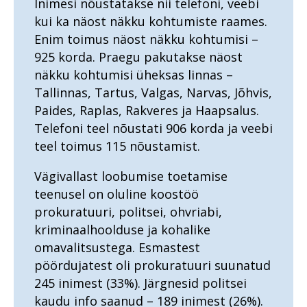
Inimesi nõustatakse nii telefoni, veebi
numbrites 2023
kriminaalmenetluses?
2021
kui ka näost näkku kohtumiste raames.
Im memoriam Alar Kirs
Tugevatoimelised uimastid
Teekond prokuratuuris -
Enim toimus näost näkku kohtumisi –
hakkajast praktikandist
925 korda. Praegu pakutakse näost
Vahistamine ja
kogemustega
konfiskeerimine
ringkonnaprokuröriks.
näkku kohtumisi üheksas linnas –
Intervjuu Liisa Nuudiga
Tallinnas, Tartus, Valgas, Narvas, Jõhvis,
Viru ringkonnaprokuratuur
aastal 2022
Tugevatoimelised uimastid
Paides, Raplas, Rakveres ja Haapsalus.
Telefoni teel nõustati 906 korda ja veebi
Vahistamine ja
teel toimus 115 nõustamist.
konfiskeerimine
Viru ringkonnaprokuratuur
Vägivallast loobumise toetamise
aastal 2021
teenusel on oluline koostöö
Prokuratuuri aastaraamat 2020
prokuratuuri, politsei, ohvriabi,
kriminaalhoolduse ja kohalike
Prokuratuuri aastaraamat 2019
Peaprokuröri pöördumine
omavalitsustega. Esmastest
Prokuratuuri aastaraamat 2018
Kriminaalmenetluse statistika
Peaprokuröri pöördumine
pöördujatest oli prokuratuuri suunatud
Prokuratuuri aastaraamat 2017
Vahistamine ja
Missioon, visioon ja
Riigi peaprokuröri
245 inimest (33%). Järgnesid politsei
konfiskeerimine
väärtused
pöördumine
kaudu info saanud – 189 inimest (26%).
Prokuratuuri aastaraamat 2016
Riigi peaprokuröri