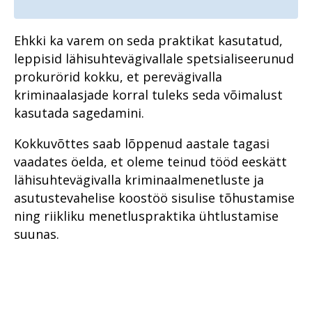
Ehkki ka varem on seda praktikat kasutatud,
leppisid lähisuhtevägivallale spetsialiseerunud
prokurörid kokku, et perevägivalla
kriminaalasjade korral tuleks seda võimalust
kasutada sagedamini.
Kokkuvõttes saab lõppenud aastale tagasi
vaadates öelda, et oleme teinud tööd eeskätt
lähisuhtevägivalla kriminaalmenetluste ja
asutustevahelise koostöö sisulise tõhustamise
ning riikliku menetluspraktika ühtlustamise
suunas.