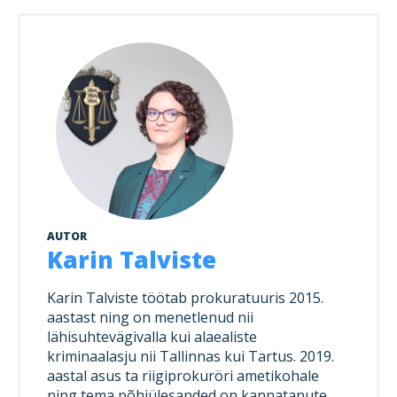
AUTOR
Karin Talviste
Karin Talviste töötab prokuratuuris 2015.
aastast ning on menetlenud nii
lähisuhtevägivalla kui alaealiste
kriminaalasju nii Tallinnas kui Tartus. 2019.
aastal asus ta riigiprokuröri ametikohale
ning tema põhiülesanded on kannatanute,