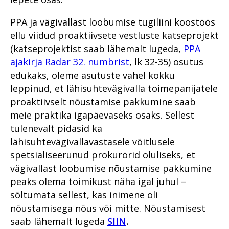
Haldusosakond 2020. aastal
PPA ja vägivallast loobumise tugiliini koostöös
ellu viidud proaktiivsete vestluste katseprojekt
Prokuratuuri infosüsteemi
uuendus PRIS3
(katseprojektist saab lähemalt lugeda,
PPA
ajakirja Radar 32. numbrist
, lk 32-35) osutus
Prokuratuuris töötamisest
edukaks, oleme asutuste vahel kokku
Prokuratuur tunnustab
leppinud, et lähisuhtevägivalla toimepanijatele
Mälestused Eurojusti tööst
proaktiivselt nõustamise pakkumine saab
2004–2019
meie praktika igapäevaseks osaks. Sellest
tulenevalt pidasid ka
lähisuhtevägivallavastasele võitlusele
spetsialiseerunud prokurörid oluliseks, et
vägivallast loobumise nõustamise pakkumine
peaks olema toimikust näha igal juhul –
sõltumata sellest, kas inimene oli
nõustamisega nõus või mitte. Nõustamisest
saab lähemalt lugeda
SIIN
.