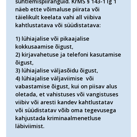
suhtlemispiiranguid. KrMS § 143-1 lg 1
näeb ette võimaluse piirata või
täielikult keelata vahi all viibiva
kahtlustatava või süüdistatava:
1) lühiajalise või pikaajalise
kokkusaamise õigust,
2) kirjavahetuse ja telefoni kasutamise
õigust,
3) lühiajalise väljasõidu õigust,
4) lühiajalise väljaviimise või
vabastamise õigust, kui on piisav alus
oletada, et vahistuses või vangistuses
viibiv või aresti kandev kahtlustatav
või süüdistatav võib oma tegevusega
kahjustada kriminaalmenetluse
läbiviimist.