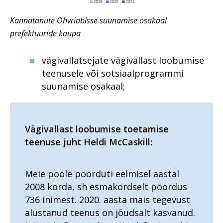
leidma kontakti oma
Rahvusvaheline
Põhja ringkonnaprokuratuur
kogukonnaga
Vahistamine ja
Riigivastased süüteod
koolituskoostöö
aastal 2021
Kannatanute Ohvriabisse suunamise osakaal
konfiskeerimine
Põhja ringkonnaprokuratuur
prokuratuuris
Organiseeritud kuritegevus
prefektuuride kaupa
Rahvusvaheline koostöö
Lääne ringkonnaprokuratuur
Raske
küberkuritegude uurimisel
Küberkuritegevus
korruptsioonikuritegevus
vägivallatsejate vägivallast loobumise
Lõuna ringkonnaprokuratuur
Rahvusvahelise
teenusele või sotsiaalprogrammi
Riigi peaprokurörilt
küberkuritegevuse
Viru ringkonnaprokuratuur
tõkestamise väljakutsetest
suunamise osakaal;
Riigihangetega seotud
tõendite kogumisel
Süüdistusosakond 1
korruptsioonist
meditsiinisektoris
Raske
Süüdistusosakond 2
korruptsioonikuritegevus
Riigivastased süüteod
Vägivallast loobumise toetamise
Järelevalveosakond
Riigivastased süüteod
teenuse juht Heldi McCaskill:
Süüdistusosakond aastal
Haldusosakond
2022
Suur samm edasi
investeerimiskelmuste
Südametunnistuse poolel
Suure kahjuga
Meie poole pöörduti eelmisel aastal
pandeemia peatamiseks
väärtustatakse kogemust
majanduskuritegevus
2008 korda, sh esmakordselt pöördus
Suure kahjuga
Erikonsultandi eripalgeline töö
736 inimest. 2020. aasta mais tegevust
Tervislikel põhjustel
majanduskuritegevus
menetlusest vabastamine –
alustanud teenus on jõudsalt kasvanud.
Rahvusvaheline koostöö
puutumatud
Süüdistusosakond aastal