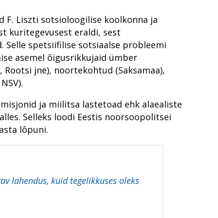
uhtumist korruptsiooni
epõhiseks
id F. Liszti sotsioloogilise koolkonna ja
ustunnet
itikas
st kuritegevusest eraldi, sest
kogukonnaga
Selle spetsiifilise sotsiaalse probleemi
mise asemel õigusrikkujaid ümber
s, Rootsi jne), noortekohtud (Saksamaa),
 NSV).
kutsetest tõendite kogumisel
ai kohalik
isjonid ja miilitsa lastetoad ehk alaealiste
ris
ästmise vereülekandega
lles. Selleks loodi Eestis noorsoopolitsei
asta lõpuni.
peatamiseks
av lahendus, kuid tegelikkuses oleks
utumatud kriminaalmenetluses?
emustega ringkonnaprokuröriks. Intervjuu Liisa Nuudiga