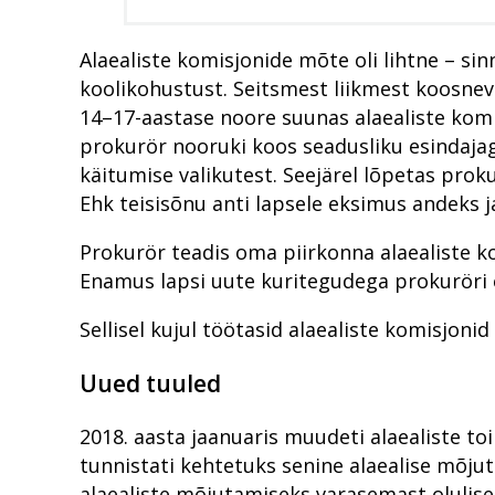
Alaealiste komisjonide mõte oli lihtne – si
koolikohustust. Seitsmest liikmest koosne
14–17-aastase noore suunas alaealiste komi
prokurör nooruki koos seadusliku esindajag
käitumise valikutest. Seejärel lõpetas pro
Ehk teisisõnu anti lapsele eksimus andeks ja
Prokurör teadis oma piirkonna alaealiste ko
Enamus lapsi uute kuritegudega prokuröri 
Sellisel kujul töötasid alaealiste komisjoni
Uued tuuled
2018. aasta jaanuaris muudeti alaealiste 
tunnistati kehtetuks senine alaealise mõju
alaealiste mõjutamiseks varasemast olulis