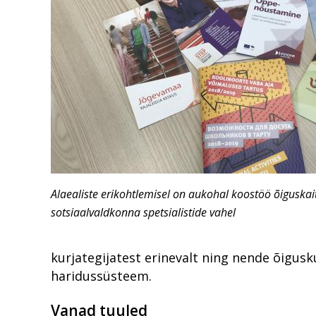
Alaealiste erikohtlemisel on aukohal koostöö õiguskait
sotsiaalvaldkonna spetsialistide vahel
kurjategijatest erinevalt ning nende õigusk
haridussüsteem.
Vanad tuuled