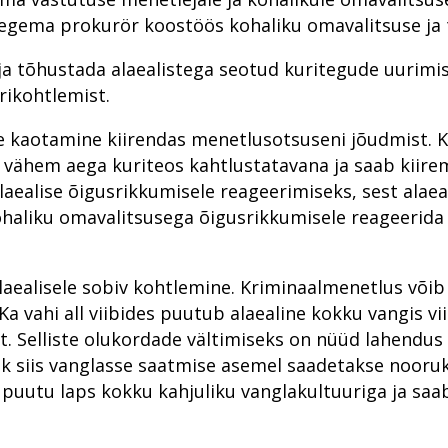
Jälitus ja ekspertiisid looduskaitse teenistuses
Aasta prokurör ja aasta ametnik
tegema prokurör koostöös kohaliku omavalitsuse ja 
Eesti fentanüülituru tõusud ja langused
Prokuratuuri tegevuse ülevaade 2016. aastal
ja tõhustada alaealistega seotud kuritegude uurimis
Saaremaa kohtusaalis on prokuröri selja taga riik
Prokurör ja avalikkus
rikohtlemist.
Prokuröri avakõne kui „noateral kõndimine“
Prokuratuuri personalitöö
tme kaotamine kiirendas menetlusotsuseni jõudmist.
Sõna "tingimisi" kuulevad roolijoodikud üha harvem
 vähem aega kuriteos kahtlustatavana ja saab kiire
laealise õigusrikkumisele reageerimiseks, sest alaea
Inna Ombler: on spioone, kes kinnipidamisest kerge
ohaliku omavalitsusega õigusrikkumisele reageerida 
Millest räägivad õigeksmõistvad kohtuotsused?
Laiaulatusliku vargusteahela lahtiharutamine Viljandi
alaealisele sobiv kohtlemine. Kriminaalmenetlus võib 
Peitkuritegevus turvalises Pärnus on prokuratuurile v
. Ka vahi all viibides puutub alaealine kokku vangis v
Juhuslik vihje viis südametu kotijooksja tabamiseni
st. Selliste olukordade vältimiseks on nüüd lahendu
hk siis vanglasse saatmise asemel saadetakse nooru
Aasta prokurör ja aasta ametnik
i puutu laps kokku kahjuliku vanglakultuuriga ja saa
Prokuratuuri personalitöö
Rahvusvaheline koostöö