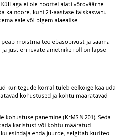
Küll aga ei ole noortel alati võrdväärne
da ka noore, kuni 21-aastase täiskasvanu
tema eale või pigem alaealise
s peab mõistma teo ebasobivust ja saama
ja just erinevate ametnike roll on lapse
ud kuritegude korral tuleb eelkõige kaaluda
ratavad kohustused ja kohtu määratavad
le kohustuse panemine (KrMS § 201). Seda
tada karistust või kohtu määratud
ku esindaja enda juurde, selgitab kuriteo