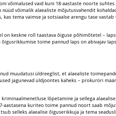
oni võimalused vaid kuni 18-aastaste noorte suhtes. 
Prokuratuuri panus õigusloomesse
n nüüd võimalik alaealiste mõjutusvahendit kohalda
Prokuratuuri aastaraamat 2016
s, kas tema vaimse ja sotsiaalse arengu tase vastab 
 on keskne roll taastava õiguse põhimõtetel – lap
 õigusrikkumise toime pannud laps on abivajav laps 
unud muudatusi üldreeglist, et alaealiste toimepand
used jagunevad üldjoontes kaheks – prokuröri mää
iminaalmenetluse lõpetamine ja sellega alaealise
–17-aastasena kuriteo toime pannud noort saab mõju
ub selleks alaealise õiguserikkuja ja tema seadusli