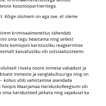
teiste koostööpartneritega.
t. Kõige olulisem on aga see, et oleme
 Kiirem kriminaalmenetlus tähendab
mini oma tegu heastama ning sellest
liste komisjoni karistusliku reageerimise
ndust tunnevad
esmalt kasvatusliku või sotsiaalsüsteemi
maal
oluliselt riivata noore inimese vabadust ja
äljakutse
iibivate inimeste ja vanglakultuuriga ning on
s – kohus võib vahistamise asendada
k hoopis Maarjamaa Hariduskolleegiumi või
b oma haridusteed jätkata ning vajadusel ka