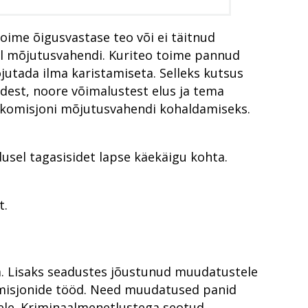
toime õigusvastase teo või ei täitnud
el mõjutusvahendi. Kuriteo toime pannud
jutada ilma karistamiseta. Selleks kutsus
edest, noore võimalustest elus ja tema
te komisjoni mõjutusvahendi kohaldamiseks.
dusel tagasisidet lapse käekäigu kohta.
t.
a. Lisaks seadustes jõustunud muudatustele
komisjonide tööd. Need muudatused panid
sele. Kriminaalmenetlustega seotud