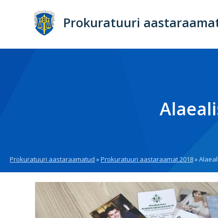
Liigu
edasi
Prokuratuuri aastaraama
põhisisu
juurde
Alaeal
Prokuratuuri aastaraamatud
Prokuratuuri aastaraamat 2018
Alaeal
Breadcrumb