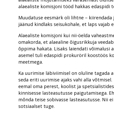
alaealiste komisjoni tööd hakkas edaspidi 
Muudatuse eesmärk oli lihtne – kiirendada 
jäänud kindlaks seisukohale, et laps vajab e
Alaealiste komisjoni kui nii-öelda vaheas
omakorda, et alaealine õigusrikkuja veedab
õppima hakata. Lisaks laiendati võimalusi a
asemel tuli edaspidi prokuröril koostöös k
meetmega.
Ka uurimise läbiviimisel on oluline tagada 
seda eriti uurimise ajaks vahi alla võtmisel
eemal oma perest, koolist ja spetsialistide
kinnisesse lasteasutusse paigutamisega. E
mõnda teise sobivasse lasteasutusse. Nii e
sotsiaalset tuge.