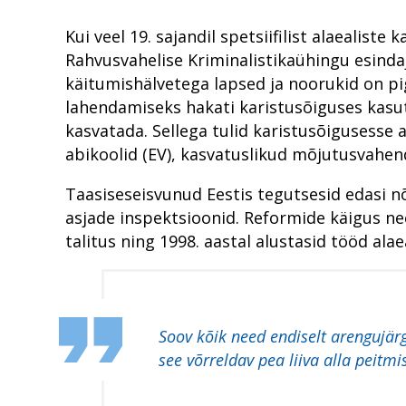
Kui veel 19. sajandil spetsiifilist alaealiste 
Rahvusvahelise Kriminalistikaühingu esindaja
käitumishälvetega lapsed ja noorukid on pi
lahendamiseks hakati karistusõiguses kasu
kasvatada. Sellega tulid karistusõigusesse 
abikoolid (EV), kasvatuslikud mõjutusvahend
Taasiseseisvunud Eestis tegutsesid edasi nõ
asjade inspektsioonid. Reformide käigus need
talitus ning 1998. aastal alustasid tööd ala
Soov kõik need endiselt arengujär
see võrreldav pea liiva alla peitmi