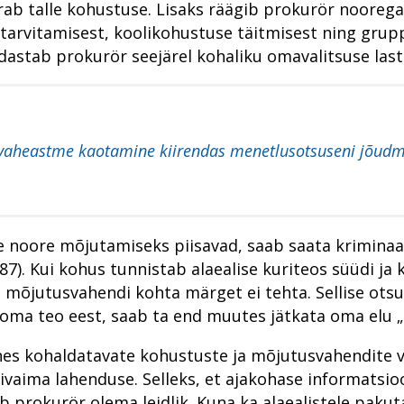
rab talle kohustuse. Lisaks räägib prokurör noorega
tarvitamisest, koolikohustuse täitmisest ning grupp
astab prokurör seejärel kohaliku omavalitsuse laste
a vaheastme kaotamine kiirendas menetlusotsuseni jõudm
e noore mõjutamiseks piisavad, saab saata kriminaa
 87). Kui kohus tunnistab alaealise kuriteos süüdi j
a mõjutusvahendi kohta märget ei tehta. Sellise ot
 oma teo eest, saab ta end muutes jätkata oma elu „
 kohaldatavate kohustuste ja mõjutusvahendite valik
vaima lahenduse. Selleks, et ajakohase informatsioo
 prokurör olema leidlik. Kuna ka alaealistele pakut