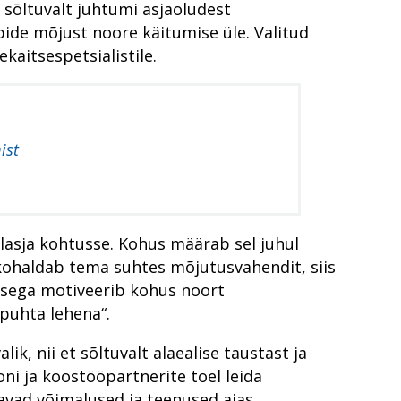
 sõltuvalt juhtumi asjaoludest
ide mõjust noore käitumise üle. Valitud
kaitsespetsialistile.
ist
lasja kohtusse. Kohus määrab sel juhul
a kohaldab tema suhtes mõjutusvahendit, siis
susega motiveerib kohus noort
puhta lehena“.
, nii et sõltuvalt alaealise taustast ja
ni ja koostööpartnerite toel leida
avad võimalused ja teenused ajas