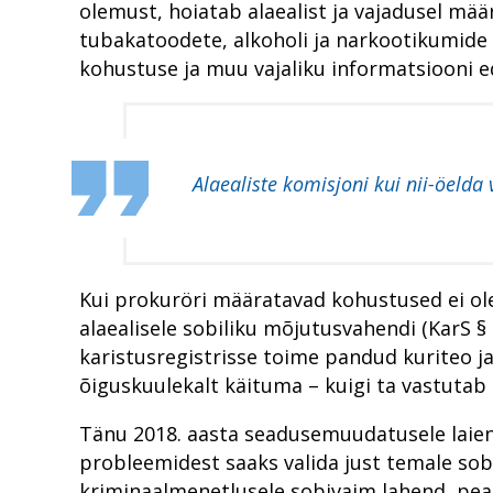
olemust, hoiatab alaealist ja vajadusel mää
tubakatoodete, alkoholi ja narkootikumide 
kohustuse ja muu vajaliku informatsiooni ed
Alaealiste komisjoni kui nii-öeld
Kui prokuröri määratavad kohustused ei ol
alaealisele sobiliku mõjutusvahendi (KarS §
karistusregistrisse toime pandud kuriteo j
õiguskuulekalt käituma – kuigi ta vastutab
Tänu 2018. aasta seadusemuudatusele laienes
probleemidest saaks valida just temale sobi
kriminaalmenetlusele sobivaim lahend, peab