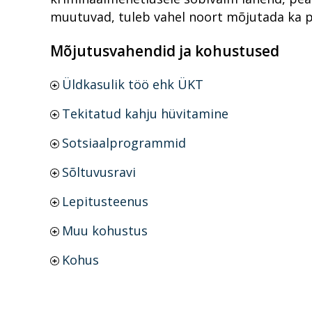
muutuvad, tuleb vahel noort mõjutada ka p
Mõjutusvahendid ja kohustused
Üldkasulik töö ehk ÜKT
Tekitatud kahju hüvitamine
Sotsiaalprogrammid
Sõltuvusravi
Lepitusteenus
Muu kohustus
Kohus