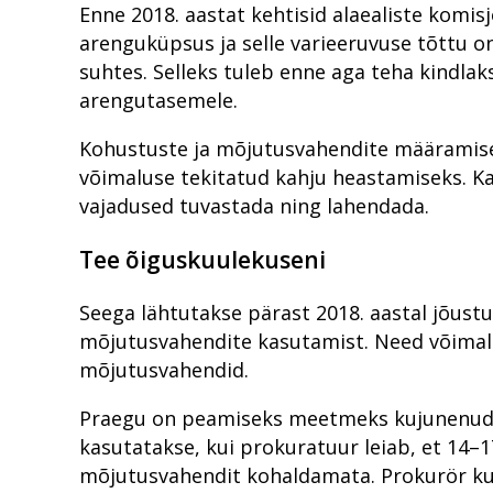
Enne 2018. aastat kehtisid alaealiste komisj
arenguküpsus ja selle varieeruvuse tõttu o
suhtes. Selleks tuleb enne aga teha kindlak
arengutasemele.
Kohustuste ja mõjutusvahendite määramisel
võimaluse tekitatud kahju heastamiseks. Ka
vajadused tuvastada ning lahendada.
Tee õiguskuulekuseni
Seega lähtutakse pärast 2018. aastal jõust
mõjutusvahendite kasutamist. Need võimal
mõjutusvahendid.
Praegu on peamiseks meetmeks kujunenud kr
kasutatakse, kui prokuratuur leiab, et 14
mõjutusvahendit kohaldamata. Prokurör kuts