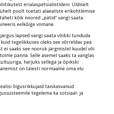
sele, kelle nime ega asukohta sa ei tea?
itikutest erialaspetsialistideni. Üldiselt
uratuuris
pakkumine
enetluste analüüs
helt poolt toetati alaealiste erikohtlemise
taheti kõik noored „pätid“ vangi saata.
 proovile
ostamise hind?
es mõistetud karistuste analüüs
neeris eelkõige viimane.
tähtede koopiad
 kui kannatanuid on hulgim?
 meede või mission impossible?
ldamise menetluses
järgus lapsed vangi saata võibki tunduda
ude ennetamiseks
sule
?
 kuid tegelikkuses oleks see võrreldav pea
aatorit
st ei saaks see nooruk järgmistel kuudel või
 toime panna. Selle asemel saaks ta vanglas
el aastal 2022?
ultuuriga, harjuks sellega ja õpikski
sus?
banemist on täiesti normaalne oma elu
 sotsiaalne probleem?
od ise
tile täiesti võõras?
ainas
ealisi õigusrikkujaid täiskasvanud
nne
gussüsteemile tegelema ka sotsiaal- ja
minaalmenetlus 10 aasta pärast?
leme sellest õppinud?
damine kogukonna toel