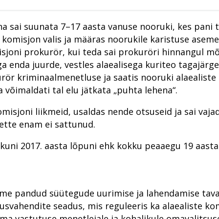
Prokuratuuri aastaraamat 2016
Rahvusvaheline koostöö numbrites 2023
Viru ringkonnaprokuratuur aastal 2022
Vahistamine ja konfiskeerimine
Haldusosakond 2020. aastal
Riigi peaprokuröri pöördumine
nna sai suunata 7–17 aasta vanuse nooruki, kes pani 
Im memoriam Alar Kirs
Viru ringkonnaprokuratuur aastal 2021
Prokuratuuri infosüsteemi uuendus PRIS3
Prokuratuuri väärtused ja strateegilised eesmärgid
Peaprokuröri pöördumine
v komisjon valis ja määras noorukile karistuse asem
sjoni prokurör, kui teda sai prokuröri hinnangul mõ
Prokuratuuris töötamisest
Prokuratuuri tegevuse 2017. aasta ülevaade
Prokuratuuri aasta numbrites
a enda juurde, vestles alaealisega kuriteo tagajärg
Prokuratuur tunnustab
Prokuratuuri aasta numbrites
Põhja Ringkonnaprokuratuur
kurör kriminaalmenetluse ja saatis nooruki alaealis
Mälestused Eurojusti tööst 2004–2019
Ühtse kohtlemis- ja karistuspraktika kokkulepped
Viru Ringkonnaprokuratuur
 võimaldati tal elu jätkata „puhta lehena“.
Kogukonnaprokurör - kes ta on?
Lääne Ringkonnaprokuratuur
misjoni liikmeid, usaldas nende otsuseid ja sai vaja
Põhja Ringkonnaprokuratuur
Lõuna Ringkonnaprokuratuur
ette enam ei sattunud.
Viru Ringkonnaprokuratuur
Kuritegevuse vastased prioriteedid
d kuni 2017. aasta lõpuni ehk kokku peaaegu 19 aasta
Lõuna Ringkonnaprokuratuur
Rahvusvaheline koostöö
Lääne Ringkonnaprokuratuur
Siseriiklik koostöö võrgustike raames
Süüdistusosakond
Süüdistusosakond
toime pandud süütegude uurimise ja lahendamise tav
tusvahendite seadus, mis reguleeris ka alaealiste 
Järelevalveosakond
Järelevalveosakond
ema vastutuse menetlejale ja kohalikule omavalitsu