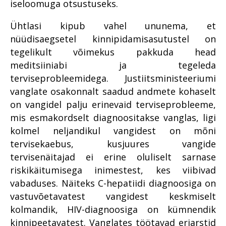
iseloomuga otsustuseks.
Ühtlasi kipub vahel ununema, et
nüüdisaegsetel kinnipidamisasutustel on
tegelikult võimekus pakkuda head
meditsiiniabi ja tegeleda
terviseprobleemidega. Justiitsministeeriumi
vanglate osakonnalt saadud andmete kohaselt
on vangidel palju erinevaid terviseprobleeme,
mis esmakordselt diagnoositakse vanglas, ligi
kolmel neljandikul vangidest on mõni
tervisekaebus, kusjuures vangide
tervisenäitajad ei erine oluliselt sarnase
riskikäitumisega inimestest, kes viibivad
vabaduses. Näiteks C-hepatiidi diagnoosiga on
vastuvõetavatest vangidest keskmiselt
kolmandik, HIV-diagnoosiga on kümnendik
kinnipeetavatest. Vanglates töötavad eriarstid