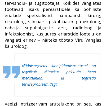
tervishoiu- ja tugitöötajat. Kõikides vanglates
töötavad lisaks perearstidele ka põhiliste
erialade spetsialistid: hambaarst, kirurg,
neuroloog, silmaarst psühhiaater, günekoloog,
naha-ja suguhaiguste arst, radioloog ja
infektsioonist, kusjuures eriarstide loetelu on
vanglati erinev – näiteks töötab Viru Vanglas
ka uroloog.
Nüüdisaegsetel kinnipidamisasutustel on
tegelikult võimekus pakkuda head
meditsiiniabi ja tegeleda
terviseprobleemidega
Veelgi intrigeerivam arutelukoht on see, kas