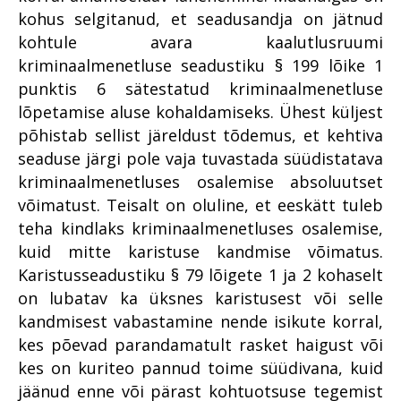
kohus selgitanud, et seadusandja on jätnud
kohtule avara kaalutlusruumi
kriminaalmenetluse seadustiku § 199 lõike 1
punktis 6 sätestatud kriminaalmenetluse
lõpetamise aluse kohaldamiseks. Ühest küljest
põhistab sellist järeldust tõdemus, et kehtiva
seaduse järgi pole vaja tuvastada süüdistatava
kriminaalmenetluses osalemise absoluutset
võimatust. Teisalt on oluline, et eeskätt tuleb
teha kindlaks kriminaalmenetluses osalemise,
kuid mitte karistuse kandmise võimatus.
Karistusseadustiku § 79 lõigete 1 ja 2 kohaselt
on lubatav ka üksnes karistusest või selle
kandmisest vabastamine nende isikute korral,
kes põevad parandamatult rasket haigust või
kes on kuriteo pannud toime süüdivana, kuid
jäänud enne või pärast kohtuotsuse tegemist