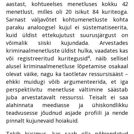
süüdistusosakonnas
Pärnus
aastast, kohtueelses menetluses kokku 42
Põhja ringkonnaprokuratuur
Peitkuritegevus turvalises
Rahvusvaheline koostöö
Lääne ringkonnaprokuratuur
menetlust, milles oli 20 isikut 84 kuriteoga.
2020. aastal
2018 riigiprokuratuuri
Pärnus on prokuratuurile
ERA panga pankrot
küberkuritegude uurimisel
aastal 2019
järelevalveosakonnas
väljakutse
Sarnast väljavõtet kohtumenetluste kohta
Viru ringkonnaprokuratuur
Jehoova tunnistajast ema
Rahvusvahelise
Süüdistusosakond aastal
paraku analoogsel kujul ei süstematiseerita,
aastal 2020
Prokuratuuri aasta numbrites
Juhuslik vihje viis südametu
keelas vastsündinu
küberkuritegevuse
2019
kotijooksja tabamiseni
kuid üldist ettekujutust suurusjärgust on
päästmise vereülekandega
tõkestamise väljakutsetest
Lääne ringkonnaprokuratuur
Millised on kõige mõjukamad
Avalike suhete osakond
tõendite kogumisel
võimalik siiski kujundada. Arvestades
2020. aastal
lood?
Aasta prokurör ja aasta
Mäo tulistamine
aastal 2019
kriminaalmenetluste üldist hulka, vaadates kas
ametnik
Raske
Lõuna ringkonnaprokuratuur
Rahvusvaheline koostöö
Pommiplahvatus
Järelevalveosakond aastal
4
korruptsioonikuritegevus
või registreeritud kuritegusid
, näib sellisel
2020. aastal
Prokuratuuri personalitöö
Vabaduse väljakul
2019
alusel kriminaalmenetluse lõpetamise osakaal
Prokuratuuri aastaraamat
Riigivastased süüteod
Avalike suhete osakond 2020.
2017
Rahvusvaheline koostöö
Haldusosakond aastal 2019
olevat väike, nagu ka taotletav ressursisääst –
aastal
Suur samm edasi
ehkki muidugi võib argumenteerida, et iga
Ühenda prokurör tema
Prokuratuuri panus
Rahvusvaheline koostöö 2019
investeerimiskelmuste
Süüdistusosakond 2020.
lemmikuga
õigusloomesse
perspektiivitu menetluse vältimine säästab
pandeemia peatamiseks
aastal
Valmisid prokuröride
juba arvestatavalt ressurssi. Teisalt ei saa
Prokuratuuri aastaraamat
kompetentsimudelid
Suure kahjuga
alahinnata meediasse ja ühiskondlikku
Järelevalveosakond 2020.
2016
majanduskuritegevus
aastal
Prokuratuur 2015–2019
teadvusesse jõudnud asjade profiili ja nende
Süüdistusosakond aastal
pinnalt kujunevaid hoiakuid.
Haldusosakond 2020. aastal
2021
Prokuratuuri infosüsteemi
Tekib küsimus, kas saab olla põhjendatud
Teekond prokuratuuris -