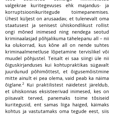
numbrites 2023
kriminaalmenetluses?
valgekrae kuritegevuses ehk majandus- ja
Im memoriam Alar Kirs
korruptsioonikuritegude toimepanemises.
Tugevatoimelised uimastid
Ühest küljest on arusaadav, et tulenevalt oma
Vahistamine ja
staatusest ja senisest ühiskondlikust rollist
konfiskeerimine
ongi mõned inimesed ning nendega seotud
Viru ringkonnaprokuratuur
kriminaalasjad põhjalikuma tähelepanu all – nii
aastal 2022
ka olukorrad, kus kõne all on nende suhtes
Prokuratuuri aastaraamat 2021
kriminaalmenetluse lõpetamine tervislikel või
Prokuratuuri aastaraamat 2020
Alaealiste kokkupuude
muudel põhjustel. Teisalt ei saa siingi üle nii
kriminaalmenetlusega
õiguskirjanduses kui kohtupraktikas sügavalt
Prokuratuuri aastaraamat 2019
Peaprokuröri pöördumine
juurdunud põhimõttest, et õigusemõistmine
Armastus on kelmile tõhus
Prokuratuuri aastaraamat 2018
Kriminaalmenetluse statistika
Peaprokuröri pöördumine
relv
mitte ainult ei pea olema, vaid peab ka näima
2
õiglane.
Kui praktilistest näidetest järeldub,
Prokuratuuri aastaraamat 2017
Vahistamine ja
Missioon, visioon ja
Riigi peaprokuröri
Dekriminaliseerimine –
konfiskeerimine
väärtused
pöördumine
kuritegevusevastase võitluse
et ühiskonnas eksisteerivad inimesed, kes on
Prokuratuuri aastaraamat 2016
Riigi peaprokuröri
huvides ja heaks?
piisavalt terved, panemaks toime tõsiseid
Kuriteoohvrite kohtlemine
Prokuratuuri tegevuse
Prokuratuuri väärtused ja
pöördumine
Peaprokuröri pöördumine
ülevaade numbrites
strateegilised eesmärgid
kuritegusid, ent samas liiga haiged, käimaks
EPPO - uus lüli
Alaealiste kokkupuude
Prokuratuuri väärtused ja
kriminaalmenetluses
kohtus ja vastutamaks oma tegude eest, siis
Prokuratuuri aasta numbrites
kuritegevusega
Kannatanu kohtlemise parim
Prokuratuuri tegevus 2018.
strateegilised eesmärgid