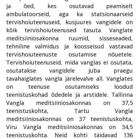
ja õed, kes osutavad peamiselt
ambulatoorseid, aga ka statsionaarseid
tervishoiuteenuseid, kusjuures vangidele on
kõik tervishoiuteenused tasuta. Vanglate
meditsiiniosakonna ruumid, sisseseaded,
tehniline valmidus ja koosseisud vastavad
tervishoiuteenuste osutamise nõuetele.
Tervishoiuteenuseid, mida vanglas ei osutata,
osutatakse vangidele juba praegu
tavahaiglates vangla järelevalve all. Vanglates
on teenuse osutamiseks loodud
teenistuskohad õdedele ja arstidele. Tallinna
Vangla meditsiiniosakonnas on 37,5
teenistuskohta, Tartu Vangla
meditsiiniosakonnas on 37 teenistuskohta,
Viru Vangla meditsiiniosakonnas on 34,5
teenistuskohta. Neid kohti täidavad 136