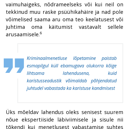
vaimuhaigeks, nõdrameelseks või kui neil on
tekkinud muu raske psüühikahäire ja nad pole
võimelised saama aru oma teo keelatusest või
juhtima oma käitumist vastavalt sellele
6
arusaamisele.
Kriminaalmenetluse lõpetamine paistab
esmapilgul küll ebamugava olukorra kõige
lihtsama lahendusena, kuid
karistusseadustik võimaldab põhjendatud
juhtudel vabastada ka karistuse kandmisest
Üks mõeldav lahendus oleks senisest suurem
nõue ekspertiiside läbiviimisele ja sisule nii
tõkendi kui menetlusest vabastamise suhtes