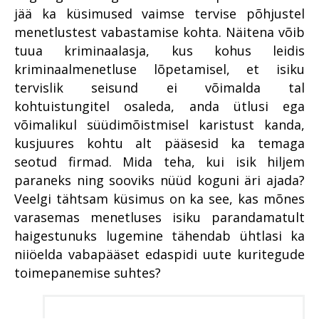
jää ka küsimused vaimse tervise põhjustel
menetlustest vabastamise kohta. Näitena võib
tuua kriminaalasja, kus kohus leidis
kriminaalmenetluse lõpetamisel, et isiku
tervislik seisund ei võimalda tal
kohtuistungitel osaleda, anda ütlusi ega
võimalikul süüdimõistmisel karistust kanda,
kusjuures kohtu alt pääsesid ka temaga
seotud firmad. Mida teha, kui isik hiljem
paraneks ning sooviks nüüd koguni äri ajada?
Veelgi tähtsam küsimus on ka see, kas mõnes
varasemas menetluses isiku parandamatult
haigestunuks lugemine tähendab ühtlasi ka
niiöelda vabapääset edaspidi uute kuritegude
toimepanemise suhtes?