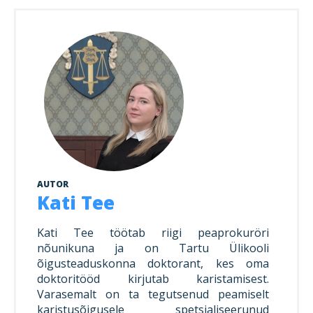
AUTOR
Kati Tee
Kati Tee töötab riigi peaprokuröri
nõunikuna ja on Tartu Ülikooli
õigusteaduskonna doktorant, kes oma
doktoritööd kirjutab karistamisest.
Varasemalt on ta tegutsenud peamiselt
karistusõigusele spetsialiseerunud