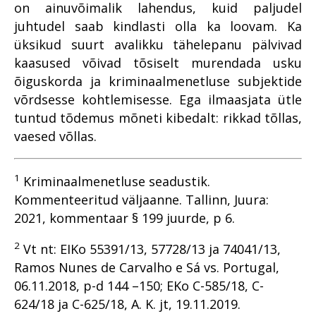
on ainuvõimalik lahendus, kuid paljudel
juhtudel saab kindlasti olla ka loovam. Ka
üksikud suurt avalikku tähelepanu pälvivad
kaasused võivad tõsiselt murendada usku
õiguskorda ja kriminaalmenetluse subjektide
võrdsesse kohtlemisesse. Ega ilmaasjata ütle
tuntud tõdemus mõneti kibedalt: rikkad tõllas,
vaesed võllas.
1
Kriminaalmenetluse seadustik.
Kommenteeritud väljaanne. Tallinn, Juura:
2021, kommentaar § 199 juurde, p 6.
2
Vt nt: EIKo 55391/13, 57728/13 ja 74041/13,
Ramos Nunes de Carvalho e Sá vs. Portugal,
06.11.2018, p-d 144 –150; EKo C-585/18, C-
624/18 ja C-625/18, A. K. jt, 19.11.2019.