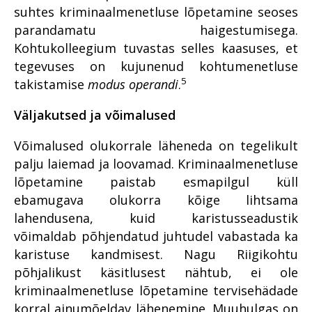
suhtes kriminaalmenetluse lõpetamine seoses
parandamatu haigestumisega.
Kohtukolleegium tuvastas selles kaasuses, et
tegevuses on kujunenud kohtumenetluse
5
takistamise
modus operandi
.
Väljakutsed ja võimalused
Võimalused olukorrale läheneda on tegelikult
palju laiemad ja loovamad. Kriminaalmenetluse
lõpetamine paistab esmapilgul küll
ebamugava olukorra kõige lihtsama
lahendusena, kuid karistusseadustik
võimaldab põhjendatud juhtudel vabastada ka
karistuse kandmisest. Nagu Riigikohtu
põhjalikust käsitlusest nähtub, ei ole
kriminaalmenetluse lõpetamine tervisehädade
korral ainumõeldav lähenemine. Muuhulgas on