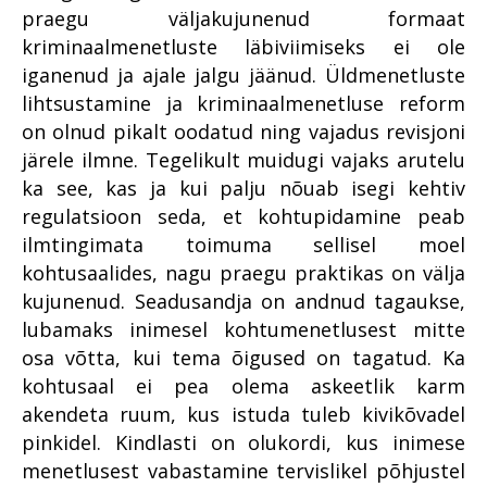
praegu väljakujunenud formaat
kriminaalmenetluste läbiviimiseks ei ole
iganenud ja ajale jalgu jäänud. Üldmenetluste
lihtsustamine ja kriminaalmenetluse reform
on olnud pikalt oodatud ning vajadus revisjoni
järele ilmne. Tegelikult muidugi vajaks arutelu
ka see, kas ja kui palju nõuab isegi kehtiv
regulatsioon seda, et kohtupidamine peab
ilmtingimata toimuma sellisel moel
kohtusaalides, nagu praegu praktikas on välja
kujunenud. Seadusandja on andnud tagaukse,
lubamaks inimesel kohtumenetlusest mitte
osa võtta, kui tema õigused on tagatud. Ka
kohtusaal ei pea olema askeetlik karm
akendeta ruum, kus istuda tuleb kivikõvadel
pinkidel. Kindlasti on olukordi, kus inimese
menetlusest vabastamine tervislikel põhjustel