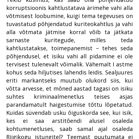
uuendus PRIS3
hakkajast praktikandist
korruptsioonis kahtlustatava ärimehe vahi alla
kogemustega
Prokuratuuris töötamisest
võtmisest loobumine, kuigi tema tegevuses on
ringkonnaprokuröriks.
Intervjuu Liisa Nuudiga
tuvastatud põhjendatud kuriteokahtlus ja vahi
Prokuratuur tunnustab
alla võtmata jätmise korral võib ta jätkata
Tugevatoimelised uimastid
Mälestused Eurojusti tööst
sarnaste kuritegude, milles teda
2004–2019
Vahistamine ja
kahtlustatakse, toimepanemist – tehes seda
konfiskeerimine
põhjendusel, et isiku vahi all pidamine ei ole
Viru ringkonnaprokuratuur
tervisest tulenevalt võimalik. Vähemalt I astme
aastal 2021
kohus seda hiljutises lahendis leidis. Sealjuures
eriti markantseks muutub olukord siis, kui
võtta arvesse, et mõned aastad tagasi on isiku
suhtes kriminaalmenetlus teises asjas
parandamatult haigestumise tõttu lõpetatud.
Kuidas süvendab usku õiguskorda see, kui isik,
kes ei saa arstitõendi alusel osaleda
kohtumenetluses, saab samal ajal osaleda
Riigikogu istungitel? Teemast puutumata ei