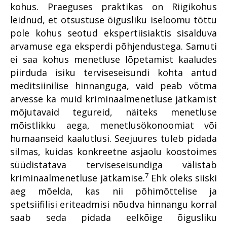
kohus. Praeguses praktikas on Riigikohus
leidnud, et otsustuse õigusliku iseloomu tõttu
pole kohus seotud ekspertiisiaktis sisalduva
arvamuse ega eksperdi põhjendustega. Samuti
ei saa kohus menetluse lõpetamist kaaludes
piirduda isiku terviseseisundi kohta antud
meditsiinilise hinnanguga, vaid peab võtma
arvesse ka muid kriminaalmenetluse jätkamist
mõjutavaid tegureid, näiteks menetluse
mõistlikku aega, menetlusökonoomiat või
humaanseid kaalutlusi. Seejuures tuleb pidada
silmas, kuidas konkreetne asjaolu koostoimes
süüdistatava terviseseisundiga välistab
7
kriminaalmenetluse jätkamise.
Ehk oleks siiski
aeg mõelda, kas nii põhimõttelise ja
spetsiifilisi eriteadmisi nõudva hinnangu korral
saab seda pidada eelkõige õigusliku