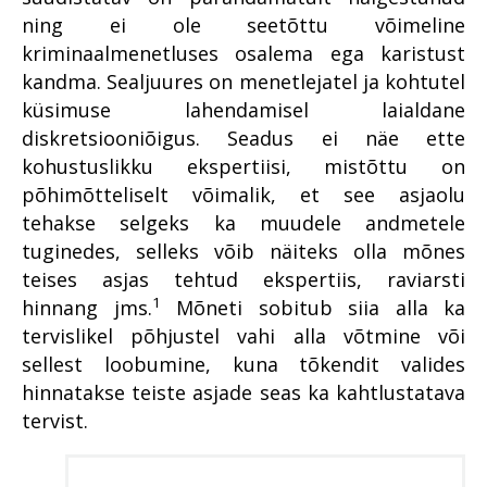
nii horoskoop kui rahatähtede
Kauplusevargused – kas
ning ei ole seetõttu võimeline
koopiad
Kuidas peaks käima
kerge hõlptulu või vastuseta
Kuritegevus ei tohi ära tasuda
tõendamine ja kahju
kriminaalmenetluses osalema ega karistust
sotsiaalne probleem?
Organiseeritud kuritegevus
hüvitamine, kui kannatanuid
Kuritegude inetud tagajärjed
kandma. Sealjuures on menetlejatel ja kohtutel
on hulgim?
Arheoloogiliste esemete must
elavad kauem kui kuriteod ise
Perevägivald
küsimuse lahendamisel laialdane
turg: kultuurisõda Ukrainas
Aastaraamatu eessõna
Lääne ringkonnaprokuratuur
diskretsiooniõigus. Seadus ei näe ette
Riigivastased kuriteod
Ahistava jälitamise juhtumites
aastal 2022
kohustuslikku ekspertiisi, mistõttu on
Kriminaalmenetluse statistika
mängib rolli omanditunne
Riik kogub, kodanik vaikib: kas
põhimõtteliselt võimalik, et see asjaolu
Lõuna ringkonnaprokuratuur
privaatsus on juba luksus?
Vahistamine ja
Ahistamist ei pea taluma
aastal 2022
tehakse selgeks ka muudele andmetele
konfiskeerimine
Suure kahjuga
tuginedes, selleks võib näiteks olla mõnes
Koostöö ja teadvustamine:
Organiseeritud kuritegevus
majanduskuritegevus
Alaealiste kokkupuude
lähisuhtevägivalla
teises asjas tehtud ekspertiis, raviarsti
kriminaalmenetlusega
lahendamine kogukonna toel
Perevägivald
Süüdimõistva kohtuotsuseta
1
hinnang jms.
Mõneti sobitub siia alla ka
konfiskeerimine – kas Eestile
Perevägivald
Kui kuritegelik ühendus
Pikk menetlusaeg koos
tervislikel põhjustel vahi alla võtmine või
täiesti võõras?
koduõuele kipub
infosuluga väetavad leebet
Raske
sellest loobumine, kuna tõkendit valides
suhtumist korruptsiooni
Tugevatoimelised uimastid
korruptsioonikuritegevus
Nõrgemate ärakasutamine
hinnatakse teiste asjade seas ka kahtlustatava
riivab ühiskondlikku
Põhja ringkonnaprokuratuur
VAADE TULEVIKKU: Milline
tervist.
Tugevatoimelised uimastid
õig(l)ustunnet
aastal 2022
saab olema digitaalne
kriminaalmenetlus 10 aasta
Suure kahjuga
Kogukonnaprokurörid peavad
Prokuratuur? Aga miks?
pärast?
majanduskuritegevus