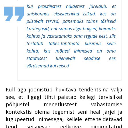
leidma kontakti oma
Rahvusvaheline
Kui praktilistest näidetest järeldub, et
kogukonnaga
Vahistamine ja
Riigivastased süüteod
koolituskoostöö
ühiskonnas eksisteerivad isikud, kes on
konfiskeerimine
Põhja ringkonnaprokuratuur
prokuratuuris
Organiseeritud kuritegevus
piisavalt terved, panemaks toime tõsiseid
Lääne ringkonnaprokuratuur
Raske
kuritegusid, ent samas liiga haiged, käimaks
Küberkuritegevus
korruptsioonikuritegevus
kohtus ja vastutamaks oma tegude eest, siis
Lõuna ringkonnaprokuratuur
Riigi peaprokurörilt
tõstatub tahes-tahtmata küsimus selle
Viru ringkonnaprokuratuur
kohta, kas mõned inimesed on oma
Riigihangetega seotud
Süüdistusosakond 1
korruptsioonist
staatusest tulenevalt seaduse ees
meditsiinisektoris
võrdsemad kui teised
Süüdistusosakond 2
Riigivastased süüteod
Järelevalveosakond
Süüdistusosakond aastal
Haldusosakond
Küll aga joonistub huvitava tendentsina välja
2022
see, et liigagi tihti paistab kellegi tervislikel
Südametunnistuse poolel
Suure kahjuga
väärtustatakse kogemust
põhjustel menetlustest vabastamise
majanduskuritegevus
kontekstis olema tegemist seni heal järjel ja
Erikonsultandi eripalgeline töö
Tervislikel põhjustel
lugupeetud inimesega, kellele etteheidetavad
menetlusest vabastamine –
Rahvusvaheline koostöö
puutumatud
teod seisnevad eelkõige niinimetatud