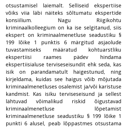
otsustamisel laiemalt. Selliseid ekspertiise
võiks viia läbi näiteks sõltumatu ekspertide
konsiilium. Nagu Riigikohtu
kriminaalkolleegium on ka ise selgitanud, siis
ekspert on kriminaalmenetluse seadustiku §
199 lõike 1 punktis 6 märgitud asjaolude
tuvastamiseks määratud kohtuarstliku
ekspertiisi raames pädev hindama
ekspertiisialuse terviseseisundit ehk seda, kas
isik on parandamatult haigestunud, ning
kirjeldama, kuidas see haigus võib mõjutada
kriminaalmenetluses osalemist ja/või karistuse
kandmist. Kas isiku terviseseisund ja sellest
lähtuvad võimalikud riskid õigustavad
kriminaalmenetluse lõpetamist
kriminaalmenetluse seadustiku § 199 lõike 1
punkti 6 alusel, peab lõppastmes otsustama