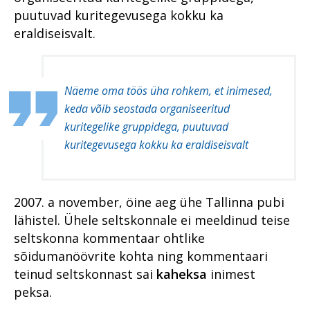
nii horoskoop kui rahatähtede
Kauplusevargused – kas
puutuvad kuritegevusega kokku ka
koopiad
Kuidas peaks käima
kerge hõlptulu või vastuseta
tõendamine ja kahju
eraldiseisvalt.
sotsiaalne probleem?
Organiseeritud kuritegevus
hüvitamine, kui kannatanuid
on hulgim?
Arheoloogiliste esemete must
Perevägivald
turg: kultuurisõda Ukrainas
Aastaraamatu eessõna
Näeme oma töös üha rohkem, et inimesed,
Riigivastased kuriteod
Ahistava jälitamise juhtumites
Kriminaalmenetluse statistika
keda võib seostada organiseeritud
mängib rolli omanditunne
Riik kogub, kodanik vaikib: kas
kuritegelike gruppidega, puutuvad
privaatsus on juba luksus?
Vahistamine ja
Ahistamist ei pea taluma
konfiskeerimine
kuritegevusega kokku ka eraldiseisvalt
Suure kahjuga
Koostöö ja teadvustamine:
majanduskuritegevus
Alaealiste kokkupuude
lähisuhtevägivalla
kriminaalmenetlusega
lahendamine kogukonna toel
Süüdimõistva kohtuotsuseta
2007. a november, öine aeg ühe Tallinna pubi
konfiskeerimine – kas Eestile
Perevägivald
Kui kuritegelik ühendus
täiesti võõras?
lähistel. Ühele seltskonnale ei meeldinud teise
koduõuele kipub
Raske
seltskonna kommentaar ohtlike
Tugevatoimelised uimastid
korruptsioonikuritegevus
Nõrgemate ärakasutamine
sõidumanöövrite kohta ning kommentaari
riivab ühiskondlikku
VAADE TULEVIKKU: Milline
Tugevatoimelised uimastid
teinud seltskonnast sai
kaheksa
inimest
õig(l)ustunnet
saab olema digitaalne
peksa.
kriminaalmenetlus 10 aasta
Suure kahjuga
Kogukonnaprokurörid peavad
pärast?
majanduskuritegevus