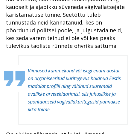
kaudselt ja ajapikku süveneda vägivallatsejate
karistamatuse tunne. Seetõttu tuleb
tunnustada neid kannatanuid, kes on
pöördunud politsei poole, ja julgustada neid,
kes seda varem teinud ei ole või kes peaks
tulevikus taoliste rünnete ohvriks sattuma.
Viimased kümmekond või isegi enam aastat
on organiseeritud kuritegevus hoidnud Eestis
madalat profiili ning vältinud suuremaid
avalikke arveteklaarimisi, siis juhuslikke ja
spontaanseid vägivallakuritegusid pannakse
ikka toime