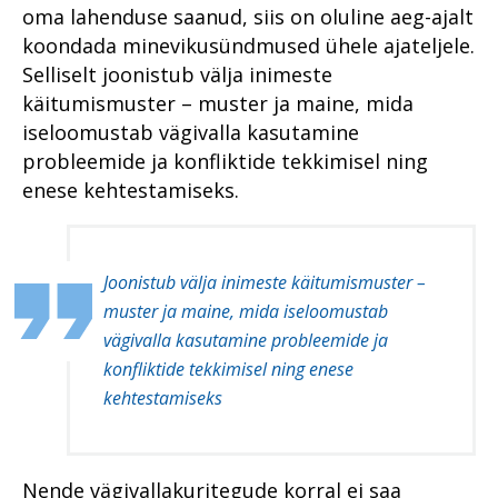
Viru ringkonnaprokuratuur
oma lahenduse saanud, siis on oluline aeg-ajalt
aastal 2022
Tugevatoimelised uimastid
Mälestused Eurojusti tööst
koondada minevikusündmused ühele ajateljele.
2004–2019
Vahistamine ja
Selliselt joonistub välja inimeste
konfiskeerimine
käitumismuster – muster ja maine, mida
iseloomustab vägivalla kasutamine
Viru ringkonnaprokuratuur
aastal 2021
probleemide ja konfliktide tekkimisel ning
enese kehtestamiseks.
Joonistub välja inimeste käitumismuster –
muster ja maine, mida iseloomustab
vägivalla kasutamine probleemide ja
konfliktide tekkimisel ning enese
kehtestamiseks
Nende vägivallakuritegude korral ei saa