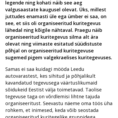
legende ning kohati näib see aeg
Korruptsioon
tark riik saada rikkaks ja teha
Tugevatoimelised uimastid
kurjategijad vaeseks
valgusaastate kaugusel olevat. Üks, millest
Kriminaalmenetluse statistika
juttudes enamasti üle ega ümber ei saa, on
Suure kahjuga
Majandus- ja
majanduskuritegevus
Krüpteeritud sidevahendid
see, et siis oli organiseeritud kuritegevus
korruptsioonikuritegudele
suunatud löök: uus ringkond,
lähedal ning kõigile nähtaval. Praegu näib
Riigivastased süüteod
Kuidas möödus
uued lahendused
organiseeritud kuritegevus silma alt ära
veebiahvatlejate ja lapsporno
Organiseeritud kuritegevus
käitlejate püüdmisele
Päevakajaline piirikaubandus
olevat ning viimaste esitatud süüdistuste
keskendunud tandemi
ehk pilguheit
Küberkuritegevus
põhjal on organiseeritud kuritegevuse
esimene aasta?
sanktsioonikuriteo
sugemed pigem valgekraelises kuritegevuses.
menetlusse
Seksuaalkasvatus on parim
Kuidas toimetada kätte vara
tööriist seksuaalkuritegude
arestimise määrust inimesele,
Idee e-Eestile: kelmusi
Samas ei saa kuidagi mööda Leedu
ennetamiseks
kelle nime ega asukohta sa ei
takistavad turvavõrgud
autovarastest, kes sihitud ja põhjalikult
tea?
PEth biomarker alkoholi ja
Rahvusvaheline koostöö
kavandatud tegevusega väärtuslikumaid
kuritegevuse vahel
Küberkuritegevus
sõidukeid Eestist välja toimetavad. Taolise
Noorte täiskasvanute
Tulirelv kogukonnas on kui
Maa seest leitud skelett –
erikohtlemine – uus suund
tegevuse taga on võrdlemisi lihtne tajuda
kahe teraga mõõk
sündmus, mis pani teaduse
prokuratuuris
organiseeritust. Seevastu näeme oma töös üha
proovile
Ajas muutuvad
rohkem, et inimesed, keda võib seostada
EPPO – esimeste
(vägivalla)kuriteod
Oli aeg, mil toimikusse pandi
tegutsemisaastate kogemus
organiseeritud kuritegelike gruppidega,