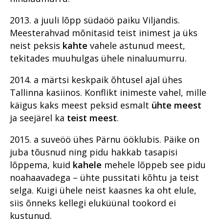
numbrites 2023
Im memoriam Alar Kirs
2013. a juuli lõpp südaöö paiku Viljandis.
Meesterahvad mõnitasid teist inimest ja üks
Prokuratuuri aastaraamat 2022
neist peksis
kahte
vahele astunud meest,
Prokuratuuri aastaraamat 2021
7000 kilomeetrit ja seitse
tekitades muuhulgas ühele ninaluumurru.
tundi
Prokuratuuri aastaraamat 2020
Alaealiste kokkupuude
2014. a märtsi keskpaik õhtusel ajal ühes
Kuidas uurida sõda?
kriminaalmenetlusega
Prokuratuuri aastaraamat 2019
Peaprokuröri pöördumine
Tallinna kasiinos. Konflikt inimeste vahel, mille
Valgekraeline kuritegu ja
Armastus on kelmile tõhus
käigus kaks meest peksid esmalt
ühte meest
Prokuratuuri aastaraamat 2018
Kriminaalmenetluse statistika
Peaprokuröri pöördumine
karistus
relv
ja seejärel ka
teist meest
.
Prokuratuuri aastaraamat 2017
Vahistamine ja
Missioon, visioon ja
Riigi peaprokuröri
Alaealiste kokkupuude
Dekriminaliseerimine –
konfiskeerimine
väärtused
pöördumine
kriminaalmenetlusega
kuritegevusevastase võitluse
2015. a suveöö ühes Pärnu ööklubis. Päike on
Prokuratuuri aastaraamat 2016
Riigi peaprokuröri
huvides ja heaks?
Kuriteoohvrite kohtlemine
Prokuratuuri tegevuse
Prokuratuuri väärtused ja
pöördumine
juba tõusnud ning pidu hakkab tasapisi
Arenev prokuratuur
Peaprokuröri pöördumine
ülevaade numbrites
strateegilised eesmärgid
EPPO - uus lüli
lõppema, kuid
kahele
mehele lõppeb see pidu
Alaealiste kokkupuude
Prokuratuuri väärtused ja
Esimesed tööalased sammud
kriminaalmenetluses
Prokuratuuri aasta numbrites
noahaavadega – ühte pussitati kõhtu ja teist
kuritegevusega
Kannatanu kohtlemise parim
Prokuratuuri tegevus 2018.
strateegilised eesmärgid
ja õnnestumised - praktika
praktika
aastal
prokuratuuris
Haldusosakonna lugu
selga. Kuigi ühele neist kaasnes ka oht elule,
Põhja Ringkonnaprokuratuur
Perevägivald
Prokuratuuri tegevuse 2017.
siis õnneks kellegi eluküünal tookord ei
Vägivallakuritegudes
Lähisuhtevägivalla
aasta ülevaade
Huvide konfliktist
Hämarad teod tumedas
Viru Ringkonnaprokuratuur
Raske korruptsioon
kannatanutele riigipoolse toe
kuritegudes läbiviidud
veebis
kustunud.