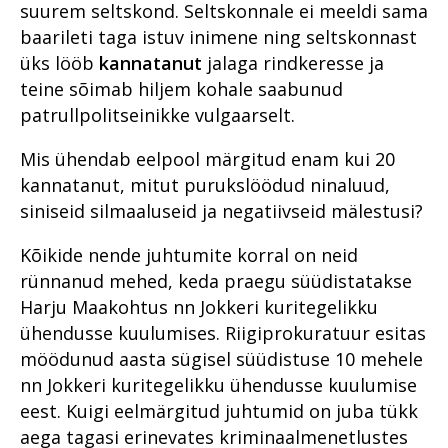
suurem seltskond. Seltskonnale ei meeldi sama
aastal 2020
Prokuratuuri aasta numbrites
Juhuslik vihje viis südametu
keelas vastsündinu
Riigi peaprokurörilt
küberkuritegevuse
2019
kotijooksja tabamiseni
baarileti taga istuv inimene ning seltskonnast
päästmise vereülekandega
tõkestamise väljakutsetest
Lääne ringkonnaprokuratuur
Millised on kõige mõjukamad
Riigihangetega seotud
Avalike suhete osakond
tõendite kogumisel
üks lööb
kannatanut
jalaga rindkeresse ja
2020. aastal
lood?
Aasta prokurör ja aasta
Mäo tulistamine
korruptsioonist
aastal 2019
teine sõimab hiljem kohale saabunud
ametnik
meditsiinisektoris
Raske
Lõuna ringkonnaprokuratuur
Rahvusvaheline koostöö
Pommiplahvatus
Järelevalveosakond aastal
korruptsioonikuritegevus
patrullpolitseinikke vulgaarselt.
2020. aastal
Prokuratuuri personalitöö
Vabaduse väljakul
Riigivastased süüteod
2019
Prokuratuuri aastaraamat
Riigivastased süüteod
Mis ühendab eelpool märgitud enam kui 20
Avalike suhete osakond 2020.
2017
Rahvusvaheline koostöö
Süüdistusosakond aastal
Haldusosakond aastal 2019
aastal
2022
Suur samm edasi
kannatanut, mitut purukslöödud ninaluud,
Ühenda prokurör tema
Prokuratuuri panus
Rahvusvaheline koostöö 2019
investeerimiskelmuste
siniseid silmaaluseid ja negatiivseid mälestusi?
Süüdistusosakond 2020.
lemmikuga
õigusloomesse
Suure kahjuga
pandeemia peatamiseks
aastal
Valmisid prokuröride
majanduskuritegevus
Prokuratuuri aastaraamat
Kõikide nende juhtumite korral on neid
kompetentsimudelid
Suure kahjuga
Järelevalveosakond 2020.
2016
Tervislikel põhjustel
majanduskuritegevus
rünnanud mehed, keda praegu süüdistatakse
aastal
Prokuratuur 2015–2019
menetlusest vabastamine –
Harju Maakohtus nn Jokkeri kuritegelikku
puutumatud
Süüdistusosakond aastal
Haldusosakond 2020. aastal
kriminaalmenetluses?
2021
ühendusse kuulumises. Riigiprokuratuur esitas
möödunud aasta sügisel süüdistuse 10 mehele
Prokuratuuri infosüsteemi
Tugevatoimelised uimastid
Teekond prokuratuuris -
uuendus PRIS3
nn Jokkeri kuritegelikku ühendusse kuulumise
hakkajast praktikandist
Vahistamine ja
kogemustega
eest. Kuigi eelmärgitud juhtumid on juba tükk
Prokuratuuris töötamisest
konfiskeerimine
ringkonnaprokuröriks.
aega tagasi erinevates kriminaalmenetlustes
Intervjuu Liisa Nuudiga
Prokuratuur tunnustab