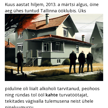
leidma kontakti oma
Kuus aastat hiljem, 2013. a märtsi algus, öine
kogukonnaga
Vahistamine ja
Riigivastased süüteod
aeg ühes tuntud Tallinna
ööklubis. Üks
konfiskeerimine
Põhja ringkonnaprokuratuur
Organiseeritud kuritegevus
Lääne ringkonnaprokuratuur
Küberkuritegevus
Lõuna ringkonnaprokuratuur
Viru ringkonnaprokuratuur
Süüdistusosakond 1
Süüdistusosakond 2
Järelevalveosakond
Haldusosakond
Südametunnistuse poolel
väärtustatakse kogemust
piduline oli liialt alkoholi tarvitanud, peohoos
ning ründas tol ööl
kahte
turvatöötajat,
Erikonsultandi eripalgeline töö
tekitades vägivalla tulemusena neist ühele
Rahvusvaheline koostöö
ninaluumurru.