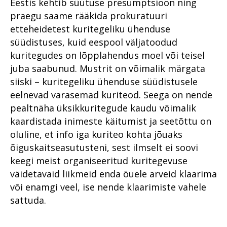
Eestis kehtib süütuse presumptsioon ning
praegu saame rääkida prokuratuuri
etteheidetest kuritegeliku ühenduse
süüdistuses, kuid eespool väljatoodud
kuritegudes on lõpplahendus moel või teisel
juba saabunud. Mustrit on võimalik märgata
siiski – kuritegeliku ühenduse süüdistusele
eelnevad varasemad kuriteod. Seega on nende
pealtnäha üksikkuritegude kaudu võimalik
kaardistada inimeste käitumist ja seetõttu on
oluline, et info iga kuriteo kohta jõuaks
õiguskaitseasutusteni, sest ilmselt ei soovi
keegi meist organiseeritud kuritegevuse
väidetavaid liikmeid enda õuele arveid klaarima
või enamgi veel, ise nende klaarimiste vahele
sattuda.