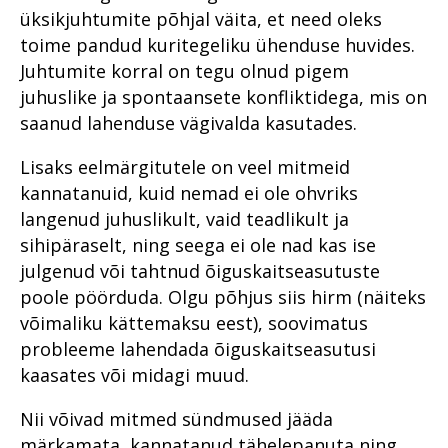
üksikjuhtumite põhjal väita, et need oleks
toime pandud kuritegeliku ühenduse huvides.
Juhtumite korral on tegu olnud pigem
juhuslike ja spontaansete konfliktidega, mis on
saanud lahenduse vägivalda kasutades.
Lisaks eelmärgitutele on veel mitmeid
kannatanuid, kuid nemad ei ole ohvriks
langenud juhuslikult, vaid teadlikult ja
sihipäraselt, ning seega ei ole nad kas ise
julgenud või tahtnud õiguskaitseasutuste
poole pöörduda. Olgu põhjus siis hirm (näiteks
võimaliku kättemaksu eest), soovimatus
probleeme lahendada õiguskaitseasutusi
kaasates või midagi muud.
Nii võivad mitmed sündmused jääda
märkamata, kannatanud tähelepanuta ning