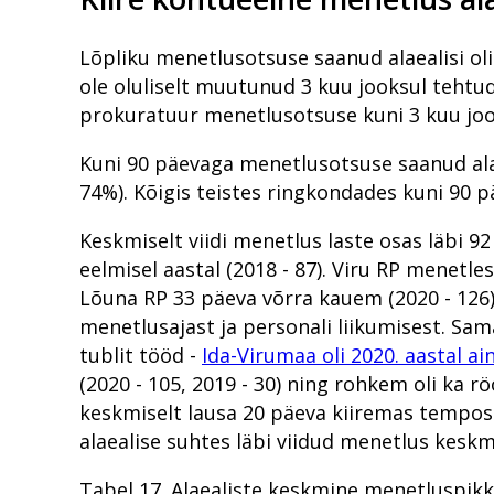
Lõpliku menetlusotsuse saanud alaealisi oli
ole oluliselt muutunud 3 kuu jooksul tehtu
prokuratuur menetlusotsuse kuni 3 kuu joo
Kuni 90 päevaga menetlusotsuse saanud alae
74%). Kõigis teistes ringkondades kuni 90 
Keskmiselt viidi menetlus laste osas läbi 9
eelmisel aastal (2018 - 87). Viru RP menetle
Lõuna RP 33 päeva võrra kauem (2020 - 126
menetlusajast ja personali liikumisest. Sam
tublit tööd -
Ida-Virumaa oli 2020. aastal a
(2020 - 105, 2019 - 30) ning rohkem oli ka rö
keskmiselt lausa 20 päeva kiiremas tempos 
alaealise suhtes läbi viidud menetlus kesk
Tabel 17. Alaealiste keskmine menetluspikk