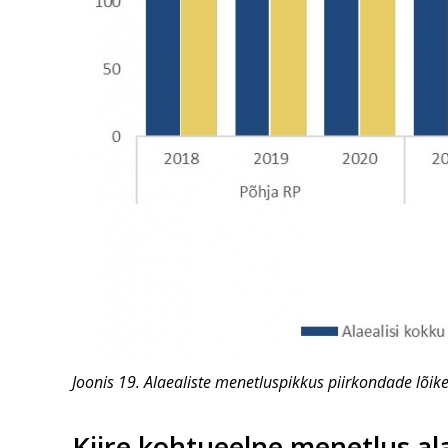
Joonis 19. Alaealiste menetluspikkus piirkondade lõik
Kiire kohtueelne menetlus al