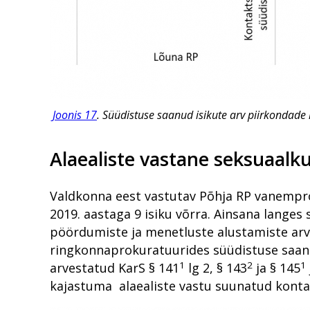
Joonis 17
. Süüdistuse saanud isikute arv piirkondade
Alaealiste vastane seksuaalk
Valdkonna eest vastutav Põhja RP vanemproku
2019. aastaga 9 isiku võrra. Ainsana langes
pöördumiste ja menetluste alustamiste arv 
ringkonnaprokuratuurides süüdistuse saanud
1
2
1
arvestatud KarS § 141
lg 2, § 143
ja § 145
kajastuma alaealiste vastu suunatud kontak