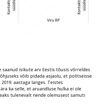
uhtumist korruptsiooni
epõhiseks
ustunnet
itikas
kogukonnaga
kutsetest tõendite kogumisel
ai kohalik
ris
 saanud isikute arv Eestis tõusis võrreldes
peatamiseks
õhjuseks võib pidada asjaolu, et politseisse
2019. aastaga langes. Teistes
a ka selle, et aruandluse hulka ei ole
utumatud kriminaalmenetluses?
t peaks tulenevalt nende olemusest samuti
emustega ringkonnaprokuröriks. Intervjuu Liisa Nuudiga