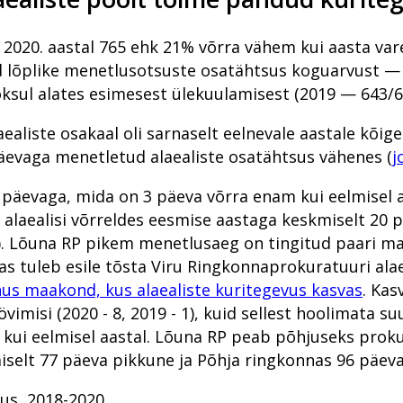
Lõuna ringkonnaprokuratuur aastal 2019
Lõuna ringkonnaprokuratuur
Inna Ombler: on spioone, kes kinnipidamisest kerge
Ustimenko ja Medvedevi tapatalgud
 2020. aastal 765 ehk 21% võrra vähem kui aasta var
Lääne ringkonnaprokuratuur aastal 2019
Lääne ringkonnaprokuratuur
Millest räägivad õigeksmõistvad kohtuotsused?
Metanoolitragöödia Pärnus
d lõplike menetlusotsuste osatähtsus koguarvust — 
Süüdistusosakond aastal 2019
2018 riigiprokuratuuri süüdistusosakonnas
Laiaulatusliku vargusteahela lahtiharutamine Viljandi
ERA panga pankrot
ksul alates esimesest ülekuulamisest (2019 — 643/6
Avalike suhete osakond aastal 2019
2018 riigiprokuratuuri järelevalveosakonnas
Peitkuritegevus turvalises Pärnus on prokuratuurile v
Jehoova tunnistajast ema keelas vastsündinu pä
aliste osakaal oli sarnaselt eelnevale aastale kõig
Järelevalveosakond aastal 2019
Prokuratuuri aasta numbrites
Juhuslik vihje viis südametu kotijooksja tabamiseni
Mäo tulistamine
päevaga menetletud alaealiste osatähtsus vähenes (
j
Haldusosakond aastal 2019
Millised on kõige mõjukamad lood?
Aasta prokurör ja aasta ametnik
Pommiplahvatus Vabaduse väljakul
2 päevaga, mida on 3 päeva võrra enam kui eelmisel a
Rahvusvaheline koostöö 2019
Rahvusvaheline koostöö
Prokuratuuri personalitöö
s alaealisi võrreldes eesmise aastaga keskmiselt 20 p
). Lõuna RP pikem menetlusaeg on tingitud paari m
Valmisid prokuröride kompetentsimudelid
Prokuratuuri aastaraamat 2017
Rahvusvaheline koostöö
as tuleb esile tõsta Viru Ringkonnaprokuratuuri ala
Prokuratuur 2015–2019
Ühenda prokurör tema lemmikuga
Prokuratuuri panus õigusloomesse
inus maakond, kus alaealiste kuritegevus kasvas
. Kas
övimisi (2020 - 8, 2019 - 1), kuid sellest hoolimata 
Prokuratuuri aastaraamat 2016
kui eelmisel aastal. Lõuna RP peab põhjuseks proku
miselt 77 päeva pikkune ja Põhja ringkonnas 96 päev
us, 2018-2020