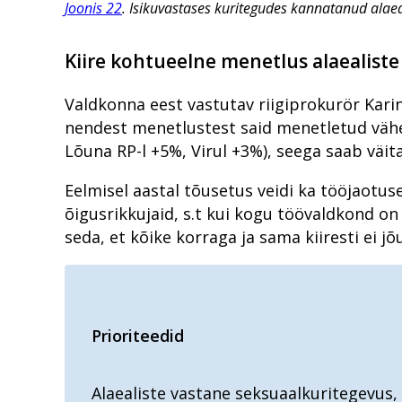
Joonis 22
. Isikuvastases kuritegudes kannatanud alae
Kiire kohtueelne menetlus alaealist
Valdkonna eest vastutav riigiprokurör Karin 
nendest menetlustest said menetletud vähem
Lõuna RP-l +5%, Virul +3%), seega saab väit
Eelmisel aastal tõusetus veidi ka tööjaotu
õigusrikkujaid, s.t kui kogu töövaldkond o
seda, et kõike korraga ja sama kiiresti ei jõ
Prioriteedid
Alaealiste vastane seksuaalkuritegevus,