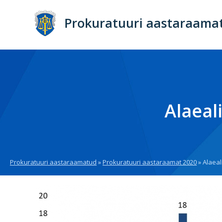
Liigu
edasi
Prokuratuuri aastaraama
põhisisu
juurde
Alaeal
Prokuratuuri aastaraamatud
Prokuratuuri aastaraamat 2020
Alaeal
Breadcrumb