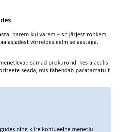
gudes
aastal parem kui varem – s.t järjest rohkem
aalasjadest võrreldes eelmise aastaga,
 menetlevad samad prokurörid, kes alaealisi
rioriteete seada, mis tähendab paratamatult
egudes ning kiire kohtueelne menetlu