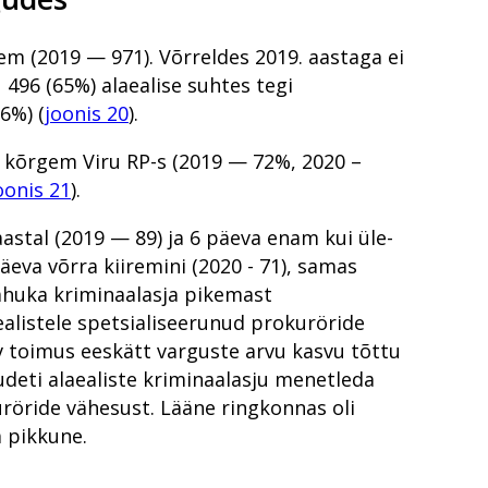
ndust tunnevad
em (2019 — 971). Võrreldes 2019. aastaga ei
496 (65%) alaealise suhtes tegi
maal
6%) (
joonis 20
).
äljakutse
ästmise vereülekandega
e kõrgem Viru RP-s (2019 — 72%, 2020 –
oonis 21
).
astal (2019 — 89) ja 6 päeva enam kui üle-
äeva võrra kiiremini (2020 - 71), samas
ahuka kriminaalasja pikemast
ealistele spetsialiseerunud prokuröride
v toimus eeskätt varguste arvu kasvu tõttu
suudeti alaealiste kriminaalasju menetleda
röride vähesust. Lääne ringkonnas oli
a pikkune.