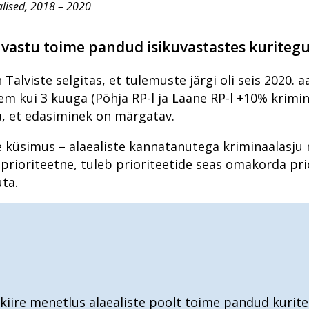
alised, 2018 – 2020
e vastu toime pandud isikuvastastes kurite
Talviste selgitas, et tulemuste järgi oli seis 2020. 
 kui 3 kuuga (Põhja RP-l ja Lääne RP-l +10% krimin
a, et edasiminek on märgatav.
se küsimus – alaealiste kannatanutega kriminaalasju
n prioriteetne, tuleb prioriteetide seas omakorda p
uta.
 kiire menetlus alaealiste poolt toime pandud kurit