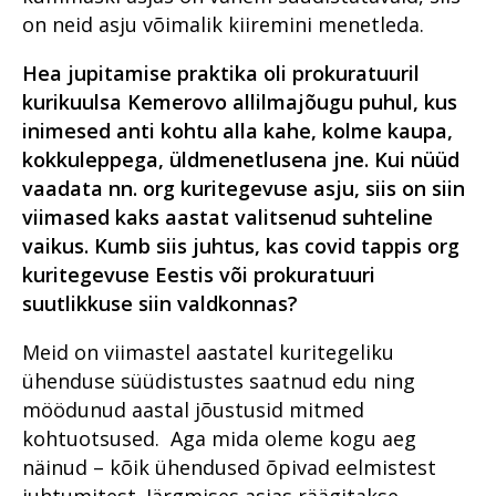
on neid asju võimalik kiiremini menetleda.
Hea jupitamise praktika oli prokuratuuril
kurikuulsa Kemerovo allilmajõugu puhul, kus
inimesed anti kohtu alla kahe, kolme kaupa,
kokkuleppega, üldmenetlusena jne. Kui nüüd
vaadata nn. org kuritegevuse asju, siis on siin
viimased kaks aastat valitsenud suhteline
vaikus. Kumb siis juhtus, kas covid tappis org
kuritegevuse Eestis või prokuratuuri
suutlikkuse siin valdkonnas?
Meid on viimastel aastatel kuritegeliku
ühenduse süüdistustes saatnud edu ning
möödunud aastal jõustusid mitmed
kohtuotsused. Aga mida oleme kogu aeg
näinud – kõik ühendused õpivad eelmistest
juhtumitest. Järgmises asjas räägitakse