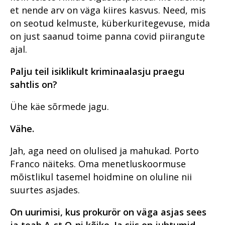
et nende arv on väga kiires kasvus. Need, mis
on seotud kelmuste, küberkuritegevuse, mida
on just saanud toime panna covid piirangute
ajal.
Palju teil isiklikult kriminaalasju praegu
sahtlis on?
Ühe käe sõrmede jagu.
Vähe.
Jah, aga need on olulised ja mahukad. Porto
Franco näiteks. Oma menetluskoormuse
mõistlikul tasemel hoidmine on oluline nii
suurtes asjades.
On uurimisi, kus prokurör on väga asjas sees
ja teab A-st O-ni kõike. Ja siis on juhtumid,