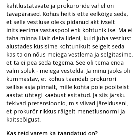
Kuriteoohvrite kohtlemine
Prokuratuuri tegevuse
Prokuratuuri väärtused ja
pöördumine
kahtlustatavate ja prokuröride vahel on
Peaprokuröri pöördumine
ülevaade numbrites
strateegilised eesmärgid
tavapärased. Kohus heitis ette eelkõige seda,
Alaealiste kokkupuude
Prokuratuuri väärtused ja
Prokuratuuri aasta numbrites
et selle vestluse oleks pidanud aktiivselt
kuritegevusega
Kannatanu kohtlemise parim
Prokuratuuri tegevus 2018.
strateegilised eesmärgid
praktika
aastal
initsieerima vastaspool ehk kohtunik ise. Ma ei
Põhja Ringkonnaprokuratuur
Perevägivald
Prokuratuuri tegevuse 2017.
taha minna liialt detailideni, kuid juba vestlust
Vägivallakuritegudes
Lähisuhtevägivalla
aasta ülevaade
Viru Ringkonnaprokuratuur
Raske korruptsioon
kannatanutele riigipoolse toe
kuritegudes läbiviidud
alustades küsisime kohtunikult selgelt seda,
Prokuratuuri aasta numbrites
pakkumine
kriminaalmenetluste analüüs
kas ta on nõus meiega vestlema ja selgitasime,
Lääne Ringkonnaprokuratuur
Tugevatoimelised uimastid
Ühtse kohtlemis- ja
et ta ei pea seda tegema. See oli tema enda
Korduvates
Üldmenetluse süüdistusaktide
Lõuna Ringkonnaprokuratuur
Suure kahjuga
karistuspraktika kokkulepped
vägivallakuritegudes
analüüs
valmisolek - meiega vestelda. Ja minu jaoks oli
majanduskuritegevus
kokkuleppemenetluses
Kuritegevuse vastased
kummastav, et kohus taandab prokuröri
Kogukonnaprokurör - kes ta
Õiguslikud probleemid
mõistetud karistuste analüüs
prioriteedid
Riigivastased süüteod
on?
psühhiaatrilise sundravi
sellise asja pinnalt, mille kohta pole poolteist
Teekond tänaseni
kohaldamise menetluses
Rahvusvaheline koostöö
aastat ühtegi kaebust esitatud. Ja siis järsku
Organiseeritud kuritegevus
Põhja Ringkonnaprokuratuur
Üks vaade Eesti
Olukorrast riigis: Kuningas on
Eesti suusatajate
tekivad pretensioonid, mis viivad järelduseni,
Siseriiklik koostöö võrgustike
Milleks Jälitada?
Viru Ringkonnaprokuratuur
organiseeritud kuritegevuse
surnud. Elagu kuningas?
aadrilaskmine Austrias
et prokurör rikkus räigelt menetlusnormi ja
raames
hetkeseisule
Vahur Verte: Kas jälitatakse
Lõuna Ringkonnaprokuratuur
kaitseõigust.
Digitaalse menetluse tulevik
Algab rahapesuskandaal
Süüdistusosakond
palju või vähe?
Organiseeritud kuritegevus
Lääne Ringkonnaprokuratuur
Kannatanu kohtlemine
Fentanüüli kadumine
kaardil
Kas teid varem ka taandatud on?
Järelevalveosakond
Jälitustegevus numbrites
kriminaalmenetluses
Eestist
Süüdistusosakond