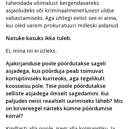
tähendada võimalust kergendavateks
asjaoludeks või kriminaalmenetlusest üldse
vabastamiseks. Aga ühtegi eelist see ei anna,
kui oled varem prokuratuuri milleski aidanud.
Natuke kasuks ikka tuleb.
Ei, mina nii ei ütleks..
Ajakirjanduse poole pöördutakse sageli
asjadega, kus pöörduja peab toimuvat
korruptiivseks kuriteoks, aga tegelikult
koosseisu pole. Teie poole pöördutakse
selliste asjadega ilmselt sagedamini. Kui
paljudes neist reaalselt uurimiseks läheb? Mis
on kirvereegel näiteks kümne pöördumise
korral?
Kindlasti alla poole, isegi alla kolmandiku. Ja