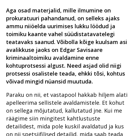
Aga osad materjalid, mille ilmumine on
prokuratuuri pahandanud, on selleks ajaks
ammu niiöelda uurimises lukku löödud ja
toimiku kaante vahel süüdistatavatelegi
teatavaks saanud. Võibolla kõige kuulsam asi
avalikkuse jaoks on Edgar Savisaare
kriminaaltoimiku avaldamine enne
kohtuprotsessi algust. Need asjad olid niigi
protsessi osalistele teada, ehkki tõsi, kohtus
võivad mingid nüansid muutuda.
Paraku on nii, et vastapool hakkab hiljem alati
apelleerima sellistele avaldamistele. Et kohut
on sellega mõjutatud, kallutatud jne. Kui me
räägime siin mingitest kahtlustuste
detailidest, mida pole kuskil avaldatud ja kus
on nii spetsiifilised detailid, mida saab teada