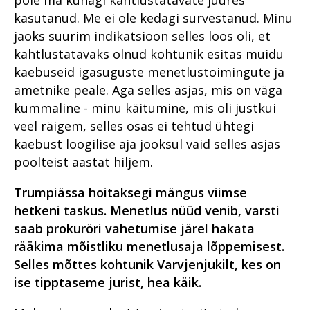
kohtuotsused?
Ustimenko ja Medvedevi
aastal 2019
Narva vanemprokurör Günter
kasutanud. Me ei ole kedagi survestanud. Minu
Lääne ringkonnaprokuratuur
tapatalgud
Koovit – turist, kellest sai
Laiaulatusliku vargusteahela
Lõuna ringkonnaprokuratuur
jaoks suurim indikatsioon selles loos oli, et
kohalik
2018 riigiprokuratuuri
lahtiharutamine Viljandimaal
Metanoolitragöödia
aastal 2019
kahtlustatavaks olnud kohtunik esitas muidu
süüdistusosakonnas
Pärnus
Põhja ringkonnaprokuratuur
Peitkuritegevus turvalises
kaebuseid igasuguste menetlustoimingute ja
Lääne ringkonnaprokuratuur
2020. aastal
2018 riigiprokuratuuri
Pärnus on prokuratuurile
ERA panga pankrot
aastal 2019
ametnike peale. Aga selles asjas, mis on väga
järelevalveosakonnas
väljakutse
Viru ringkonnaprokuratuur
kummaline - minu käitumine, mis oli justkui
Jehoova tunnistajast ema
Süüdistusosakond aastal
aastal 2020
Prokuratuuri aasta numbrites
Juhuslik vihje viis südametu
keelas vastsündinu
2019
veel räigem, selles osas ei tehtud ühtegi
kotijooksja tabamiseni
päästmise vereülekandega
kaebust loogilise aja jooksul vaid selles asjas
Lääne ringkonnaprokuratuur
Millised on kõige mõjukamad
Avalike suhete osakond
2020. aastal
lood?
Aasta prokurör ja aasta
Mäo tulistamine
aastal 2019
poolteist aastat hiljem.
ametnik
Lõuna ringkonnaprokuratuur
Rahvusvaheline koostöö
Pommiplahvatus
Järelevalveosakond aastal
Trumpiässa hoitaksegi mängus viimse
2020. aastal
Prokuratuuri personalitöö
Vabaduse väljakul
2019
Prokuratuuri aastaraamat
hetkeni taskus. Menetlus nüüd venib, varsti
Avalike suhete osakond 2020.
2017
Rahvusvaheline koostöö
Haldusosakond aastal 2019
saab prokuröri vahetumise järel hakata
aastal
Ühenda prokurör tema
Prokuratuuri panus
rääkima mõistliku menetlusaja lõppemisest.
Rahvusvaheline koostöö 2019
Süüdistusosakond 2020.
lemmikuga
õigusloomesse
Selles mõttes kohtunik Varvjenjukilt, kes on
aastal
Valmisid prokuröride
ise tipptaseme jurist, hea käik.
Prokuratuuri aastaraamat
kompetentsimudelid
Järelevalveosakond 2020.
2016
aastal
Prokuratuur 2015–2019