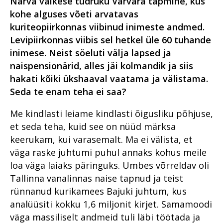
Narva väikese tüdruku Varvara tapmine, kus
kohe alguses võeti arvatavas
kuriteopiirkonnas viibinud inimeste andmed.
Levipiirkonnas viibis sel hetkel üle 60 tuhande
inimese. Neist söeluti välja lapsed ja
naispensionärid, alles jäi kolmandik ja siis
hakati kõiki ükshaaval vaatama ja välistama.
Seda te enam teha ei saa?
Me kindlasti leiame kindlasti õigusliku põhjuse,
et seda teha, kuid see on nüüd märksa
keerukam, kui varasemalt. Ma ei välista, et
väga raske juhtumi puhul annaks kohus meile
loa väga laiaks päringuks. Umbes võrreldav oli
Tallinna vanalinnas naise tapnud ja teist
rünnanud kurikamees Bajuki juhtum, kus
analüüsiti kokku 1,6 miljonit kirjet. Samamoodi
väga massiliselt andmeid tuli läbi töötada ja