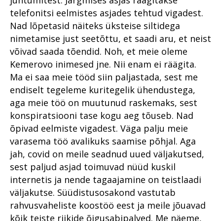
telefonitsi eelmistes asjades tehtud vigadest.
Nad lõpetasid näiteks üksteise siltidega
nimetamise just seetõttu, et saadi aru, et neist
võivad saada tõendid. Noh, et meie oleme
Kemerovo inimesed jne. Nii enam ei räägita.
Ma ei saa meie tööd siin paljastada, sest me
endiselt tegeleme kuritegelik ühendustega,
aga meie töö on muutunud raskemaks, sest
konspiratsiooni tase kogu aeg tõuseb. Nad
õpivad eelmiste vigadest. Väga palju meie
varasema töö avalikuks saamise põhjal. Aga
jah, covid on meile seadnud uued väljakutsed,
sest paljud asjad toimuvad nüüd kuskil
internetis ja nende tagaajamine on teistlaadi
väljakutse. Süüdistusosakond vastutab
rahvusvaheliste koostöö eest ja meile jõuavad
kõik teiste riikide õigusabipalved. Me näeme,