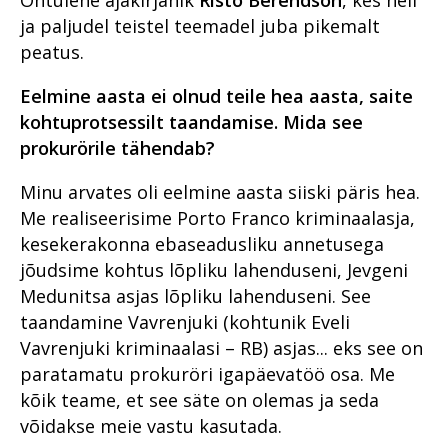
leidma kontakti oma
Rahvusvaheline
Põhja ringkonnaprokuratuur
kogukonnaga
ja paljudel teistel teemadel juba pikemalt
Vahistamine ja
Riigivastased süüteod
koolituskoostöö
aastal 2021
konfiskeerimine
peatus.
Põhja ringkonnaprokuratuur
prokuratuuris
Organiseeritud kuritegevus
Rahvusvaheline koostöö
Lääne ringkonnaprokuratuur
Raske
küberkuritegude uurimisel
Eelmine aasta ei olnud teile hea aasta, saite
Küberkuritegevus
korruptsioonikuritegevus
kohtuprotsessilt taandamise. Mida see
Lõuna ringkonnaprokuratuur
Rahvusvahelise
prokurörile tähendab?
Riigi peaprokurörilt
küberkuritegevuse
Viru ringkonnaprokuratuur
tõkestamise väljakutsetest
Riigihangetega seotud
tõendite kogumisel
Minu arvates oli eelmine aasta siiski päris hea.
Süüdistusosakond 1
korruptsioonist
Me realiseerisime Porto Franco kriminaalasja,
meditsiinisektoris
Raske
Süüdistusosakond 2
korruptsioonikuritegevus
kesekerakonna ebaseadusliku annetusega
Riigivastased süüteod
jõudsime kohtus lõpliku lahenduseni, Jevgeni
Järelevalveosakond
Riigivastased süüteod
Süüdistusosakond aastal
Medunitsa asjas lõpliku lahenduseni. See
Haldusosakond
2022
Suur samm edasi
taandamine Vavrenjuki (kohtunik Eveli
investeerimiskelmuste
Südametunnistuse poolel
Vavrenjuki kriminaalasi – RB) asjas... eks see on
Suure kahjuga
pandeemia peatamiseks
väärtustatakse kogemust
majanduskuritegevus
paratamatu prokuröri igapäevatöö osa. Me
Suure kahjuga
Erikonsultandi eripalgeline töö
kõik teame, et see säte on olemas ja seda
Tervislikel põhjustel
majanduskuritegevus
menetlusest vabastamine –
võidakse meie vastu kasutada.
Rahvusvaheline koostöö
puutumatud
Süüdistusosakond aastal