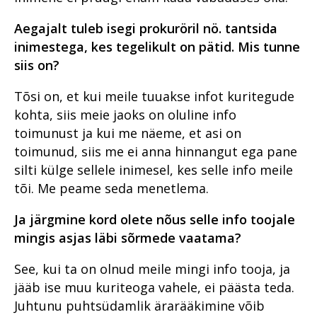
Aegajalt tuleb isegi prokuröril nö. tantsida
inimestega, kes tegelikult on pätid. Mis tunne
siis on?
Tõsi on, et kui meile tuuakse infot kuritegude
kohta, siis meie jaoks on oluline info
toimunust ja kui me näeme, et asi on
toimunud, siis me ei anna hinnangut ega pane
silti külge sellele inimesel, kes selle info meile
tõi. Me peame seda menetlema.
Ja järgmine kord olete nõus selle info toojale
mingis asjas läbi sõrmede vaatama?
See, kui ta on olnud meile mingi info tooja, ja
jääb ise muu kuriteoga vahele, ei päästa teda.
Juhtunu puhtsüdamlik ärarääkimine võib