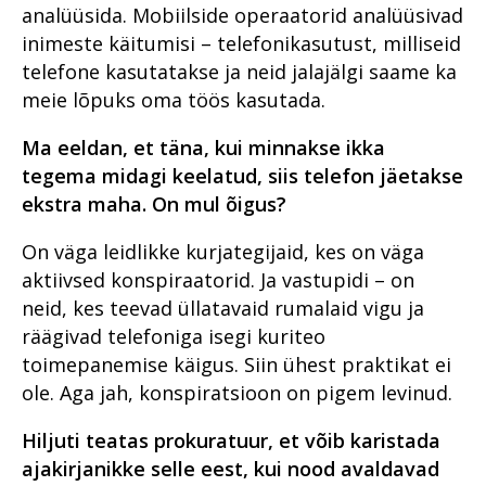
analüüsida. Mobiilside operaatorid analüüsivad
inimeste käitumisi – telefonikasutust, milliseid
telefone kasutatakse ja neid jalajälgi saame ka
meie lõpuks oma töös kasutada.
Ma eeldan, et täna, kui minnakse ikka
tegema midagi keelatud, siis telefon jäetakse
ekstra maha. On mul õigus?
On väga leidlikke kurjategijaid, kes on väga
aktiivsed konspiraatorid. Ja vastupidi – on
neid, kes teevad üllatavaid rumalaid vigu ja
räägivad telefoniga isegi kuriteo
toimepanemise käigus. Siin ühest praktikat ei
ole. Aga jah, konspiratsioon on pigem levinud.
Hiljuti teatas prokuratuur, et võib karistada
ajakirjanikke selle eest, kui nood avaldavad