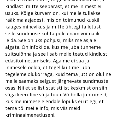
kindlasti mitte seepärast, et me inimest ei
usuks. Kõige kurvem on, kui meile tullakse
rääkima asjadest, mis on toimunud kuskil
kauges minevikus ja mitte ühtegi talletust
selle sündmuse kohta pole enam võimalik
leida. See on üks põhjusi, miks me asja ei
algata. On infokilde, kus me juba tunneme
suitsulõhna ja see lisab meile teatud kindlust
edasitoimetamiseks. Aga me ei saa ju
inimesele öelda, et tegelikult me juba
tegeleme olukorraga, kuid tema jutt on oluline
meile saamaks selgust järgnevate sündmuste
osas. Nii et sellist statistilist keskmist on siin
väga keeruline välja tuua. Võibolla juhtumeid,
kus me inimesele endale lõpuks ei ütlegi, et
tema tõi meile info, mis viis meid
kriminaalmenetluseni.