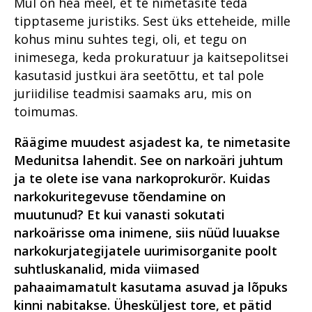
Mul on hea meel, et te nimetasite teda
tipptaseme juristiks. Sest üks etteheide, mille
Haldusosakond 2020. aastal
kohus minu suhtes tegi, oli, et tegu on
Prokuratuuri infosüsteemi
inimesega, keda prokuratuur ja kaitsepolitsei
uuendus PRIS3
kasutasid justkui ära seetõttu, et tal pole
Prokuratuuris töötamisest
juriidilise teadmisi saamaks aru, mis on
Prokuratuur tunnustab
toimumas.
Mälestused Eurojusti tööst
Räägime muudest asjadest ka, te nimetasite
2004–2019
Medunitsa lahendit. See on narkoäri juhtum
ja te olete ise vana narkoprokurör. Kuidas
narkokuritegevuse tõendamine on
muutunud? Et kui vanasti sokutati
narkoärisse oma inimene, siis nüüd luuakse
narkokurjategijatele uurimisorganite poolt
suhtluskanalid, mida viimased
pahaaimamatult kasutama asuvad ja lõpuks
kinni nabitakse. Ühesküljest tore, et pätid