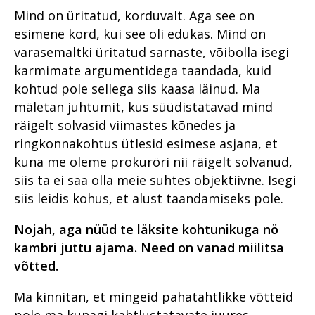
Võitlus kuritegevusega Tartu
Aasta prokurör ja aasta
Jälituse järelevalvest
Mind on üritatud, korduvalt. Aga see on
Menetlusökonoomia
Prokuratuur esitas
vanglas
ametnik
Järelevalveosakond
põhimõtted
süüdistuse Edgar
esimene kord, kui see oli edukas. Mind on
Jälitus ausa
Narkoreidid Virumaal on end
Savisaarele
Prokuratuuri tegevuse
ettevõtluskeskkonna
Jälitus ja ekspertiisid
varasemaltki üritatud sarnaste, võibolla isegi
Pärnu pilootprojekti
õigustanud
ülevaade 2016. aastal
teenistuses
looduskaitse teenistuses
õppetunnid
Darja tapmine
karmimate argumentidega taandada, kuid
Miks langes otsus
Prokurör ja avalikkus
kohtud pole sellega siis kaasa läinud. Ma
Politseiagent tõkestab
Eesti fentanüülituru tõusud ja
Alaealiste õigusrikkujate
Assar Pauluse vahistamine
oportuniteedi kasuks?
seksuaalkuritegusid
langused
mäletan juhtumit, kus süüdistatavad mind
erikohtlemine
Prokuratuuri personalitöö
Jõhvi arveveski
Tinajäätmed - varastamist
räigelt solvasid viimastes kõnedes ja
Küberkuritegevuse
Saaremaa kohtusaalis on
100. sünnipäeva tähistamine
seismapanek
väärt
ökosüsteem on muutunud
prokuröri selja taga riik
ringkonnakohtus ütlesid esimese asjana, et
kestis kogu aasta
teenusepõhiseks
Leedu autovargad jõuavad
Mis on ahistav jälitamine?
kuna me oleme prokuröri nii räigelt solvanud,
Prokuröri avakõne kui
Prokuratuur kõrvaltvaataja
Eestisse
Keskkonnakuritegevus – uus
„noateral kõndimine“
siis ta ei saa olla meie suhtes objektiivne. Isegi
100 aastat põhiseadust, 101
pilguga
prioriteet Eesti õiguspoliitikas
Villu Reiljanilt võetakse
aastat prokuratuuri
siis leidis kohus, et alust taandamiseks pole.
Sõna "tingimisi" kuulevad
Prokuratuur tunnustab
saadikupuutumatus
Valeütlustest, ressurssidest ja
roolijoodikud üha harvem
Prokuratuur tunnustab
Nojah, aga nüüd te läksite kohtunikuga nö
kannatanu aitamisest
Personalitöö
Herman Simmi
Inna Ombler: on spioone, kes
kambri juttu ajama. Need on vanad miilitsa
Kes on kelle sõber?
paljastamine
Taastav õigus aitab
kinnipidamisest kergendust
Põhja ringkonnaprokuratuur
võtted.
kannatanul eluga edasi minna
tunnevad
Põhja ringkonnaprokuratuur
Pronksiöö
Viru ringkonnaprokuratuur
aastal 2019
Sihtotstarbeline makse
Millest räägivad
Ma kinnitan, et mingeid pahatahtlikke võtteid
Kokaiini hammasratas
oportuniteedi kohustusena
õigeksmõistvad
Lõuna ringkonnaprokuratuur
Viru ringkonnaprokuratuur
pole ma kunagi kahtlustatavate juures