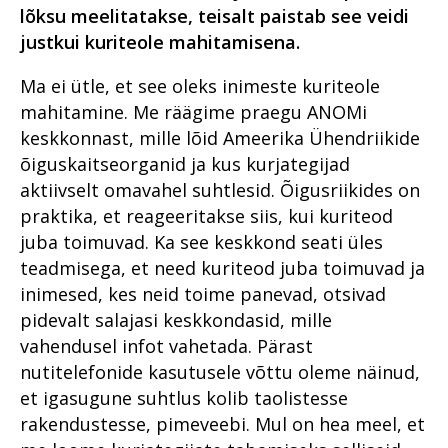
lõksu meelitatakse, teisalt paistab see veidi
justkui kuriteole mahitamisena.
Ma ei ütle, et see oleks inimeste kuriteole
mahitamine. Me räägime praegu ANOMi
keskkonnast, mille lõid Ameerika Ühendriikide
õiguskaitseorganid ja kus kurjategijad
aktiivselt omavahel suhtlesid. Õigusriikides on
praktika, et reageeritakse siis, kui kuriteod
juba toimuvad. Ka see keskkond seati üles
teadmisega, et need kuriteod juba toimuvad ja
inimesed, kes neid toime panevad, otsivad
pidevalt salajasi keskkondasid, mille
vahendusel infot vahetada. Pärast
nutitelefonide kasutusele võttu oleme näinud,
et igasugune suhtlus kolib taolistesse
rakendustesse, pimeveebi. Mul on hea meel, et