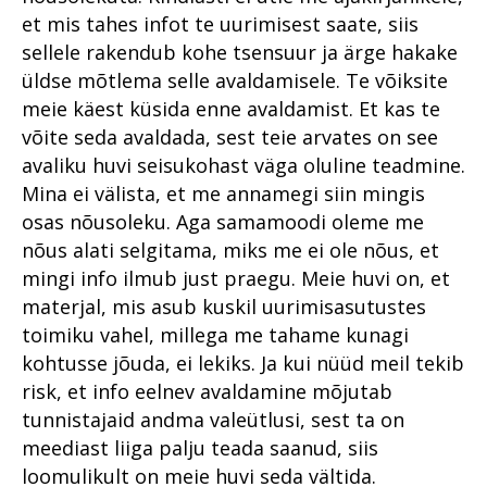
et mis tahes infot te uurimisest saate, siis
sellele rakendub kohe tsensuur ja ärge hakake
üldse mõtlema selle avaldamisele. Te võiksite
meie käest küsida enne avaldamist. Et kas te
võite seda avaldada, sest teie arvates on see
avaliku huvi seisukohast väga oluline teadmine.
Mina ei välista, et me annamegi siin mingis
osas nõusoleku. Aga samamoodi oleme me
nõus alati selgitama, miks me ei ole nõus, et
mingi info ilmub just praegu. Meie huvi on, et
materjal, mis asub kuskil uurimisasutustes
toimiku vahel, millega me tahame kunagi
kohtusse jõuda, ei lekiks. Ja kui nüüd meil tekib
risk, et info eelnev avaldamine mõjutab
tunnistajaid andma valeütlusi, sest ta on
meediast liiga palju teada saanud, siis
loomulikult on meie huvi seda vältida.