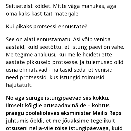
Seitseteist köidet. Mitte väga mahukas, aga
oma kaks kastitäit materjale.
Kui pikaks protsessi ennustate?
See on alati ennustamatu. Asi võib venida
aastaid, kuid seetõttu, et istungipäevi on vähe.
Me tegime analüüsi, kui meile heideti ette
aastate pikkuseid protsesse. Ja tulemused olid
üsna ehmatavad - näitasid seda, et venisid
need protsessid, kus istungid toimusid
hajutatult.
No aga suruge istungipäevad siis kokku.
Ilmselt kõigile arusaadav näide – kohtus
praegu pooleliolevas eksminister Mailis Repsi
juhtumis öeldi, et me jõuaksime tegelikult
otsuseni nelja-viie töise istungipäevaga, kuid