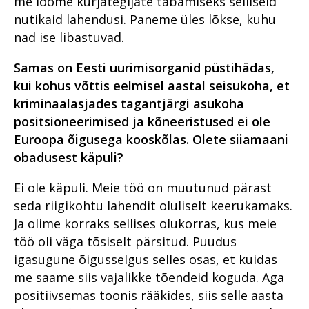
me loome kurjategijate tabamiseks selliseid
nutikaid lahendusi. Paneme üles lõkse, kuhu
nad ise libastuvad.
Samas on Eesti uurimisorganid püstihädas,
kui kohus võttis eelmisel aastal seisukoha, et
kriminaalasjades tagantjärgi asukoha
positsioneerimised ja kõneeristused ei ole
Euroopa õigusega kooskõlas. Olete siiamaani
obadusest käpuli?
Ei ole käpuli. Meie töö on muutunud pärast
seda riigikohtu lahendit oluliselt keerukamaks.
Ja olime korraks sellises olukorras, kus meie
töö oli väga tõsiselt pärsitud. Puudus
igasugune õigusselgus selles osas, et kuidas
me saame siis vajalikke tõendeid koguda. Aga
positiivsemas toonis rääkides, siis selle aasta