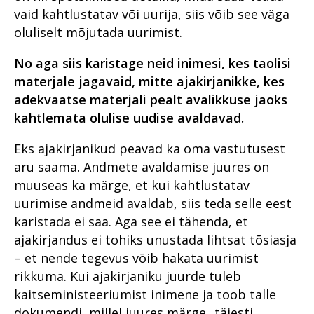
vaid kahtlustatav või uurija, siis võib see väga
oluliselt mõjutada uurimist.
No aga siis karistage neid inimesi, kes taolisi
materjale jagavaid, mitte ajakirjanikke, kes
adekvaatse materjali pealt avalikkuse jaoks
kahtlemata olulise uudise avaldavad.
Eks ajakirjanikud peavad ka oma vastutusest
aru saama. Andmete avaldamise juures on
muuseas ka märge, et kui kahtlustatav
uurimise andmeid avaldab, siis teda selle eest
karistada ei saa. Aga see ei tähenda, et
ajakirjandus ei tohiks unustada lihtsat tõsiasja
– et nende tegevus võib hakata uurimist
rikkuma. Kui ajakirjaniku juurde tuleb
kaitseministeeriumist inimene ja toob talle
dokumendi, millel juures märge „täiesti