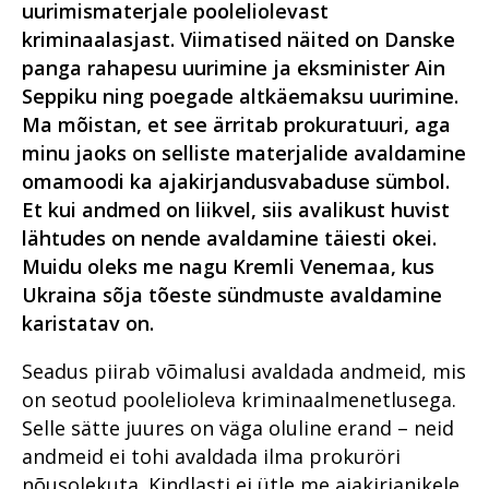
uurimismaterjale pooleliolevast
kriminaalasjast. Viimatised näited on Danske
panga rahapesu uurimine ja eksminister Ain
Seppiku ning poegade altkäemaksu uurimine.
Ma mõistan, et see ärritab prokuratuuri, aga
minu jaoks on selliste materjalide avaldamine
omamoodi ka ajakirjandusvabaduse sümbol.
Et kui andmed on liikvel, siis avalikust huvist
lähtudes on nende avaldamine täiesti okei.
Muidu oleks me nagu Kremli Venemaa, kus
Ukraina sõja tõeste sündmuste avaldamine
karistatav on.
Seadus piirab võimalusi avaldada andmeid, mis
on seotud poolelioleva kriminaalmenetlusega.
Selle sätte juures on väga oluline erand – neid
andmeid ei tohi avaldada ilma prokuröri
nõusolekuta. Kindlasti ei ütle me ajakirjanikele,