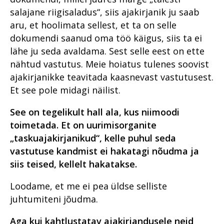
salajane riigisaladus“, siis ajakirjanik ju saab
aru, et hoolimata sellest, et ta on selle
dokumendi saanud oma töö käigus, siis ta ei
lähe ju seda avaldama. Sest selle eest on ette
nähtud vastutus. Meie hoiatus tulenes soovist
ajakirjanikke teavitada kaasnevast vastutusest.
Et see pole midagi näilist.
See on tegelikult hall ala, kus niimoodi
toimetada. Et on uurimisorganite
„taskuajakirjanikud“, kelle puhul seda
vastutuse kandmist ei hakatagi nõudma ja
siis teised, kellelt hakatakse.
Loodame, et me ei pea üldse selliste
juhtumiteni jõudma.
Aga kui kahtlustatav ajakirjandusele neid