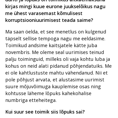
kirjas mingi kuue eurone juukselõikus nagu
me ühest varasemast kõmulisest
korruptsiooniuurimisest teada saime?
Ma saan öelda, et see menetlus on kulgenud
täpselt sellise tempoga nagu me eeldasime.
Toimikud andsime kaitsjatele kätte juba
novembris. Me oleme seal uurimises teinud
palju toiminguid, milleks oli vaja kohtu luba ja
kohus on neid alati pidanud põhjendatuiks. Me
ei ole kahtlustuste mahtu vähendanud. Nii et
pole põhjust arvata, et alustasime uurimist
suure mõjuvõimuga kauplemise osas ning
kohtusse läheme lõpuks kahekohalise
numbriga etteheitega.
Kui suur see toimik siis lõpuks sai?