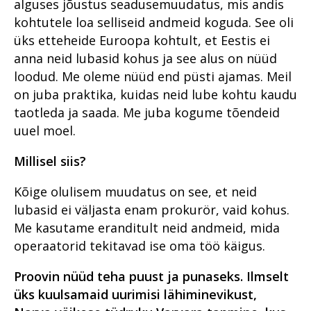
alguses jõustus seadusemuudatus, mis andis
kohtutele loa selliseid andmeid koguda. See oli
üks etteheide Euroopa kohtult, et Eestis ei
anna neid lubasid kohus ja see alus on nüüd
loodud. Me oleme nüüd end püsti ajamas. Meil
on juba praktika, kuidas neid lube kohtu kaudu
taotleda ja saada. Me juba kogume tõendeid
uuel moel.
Millisel siis?
Kõige olulisem muudatus on see, et neid
lubasid ei väljasta enam prokurör, vaid kohus.
Me kasutame eranditult neid andmeid, mida
operaatorid tekitavad ise oma töö käigus.
Proovin nüüd teha puust ja punaseks. Ilmselt
üks kuulsamaid uurimisi lähiminevikust,