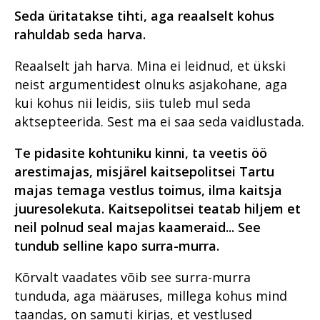
numbrites 2023
kriminaalmenetluses?
2021
Seda üritatakse tihti, aga reaalselt kohus
Im memoriam Alar Kirs
Tugevatoimelised uimastid
Teekond prokuratuuris -
rahuldab seda harva.
hakkajast praktikandist
Vahistamine ja
kogemustega
Reaalselt jah harva. Mina ei leidnud, et ükski
konfiskeerimine
ringkonnaprokuröriks.
neist argumentidest olnuks asjakohane, aga
Intervjuu Liisa Nuudiga
Viru ringkonnaprokuratuur
kui kohus nii leidis, siis tuleb mul seda
aastal 2022
Tugevatoimelised uimastid
aktsepteerida. Sest ma ei saa seda vaidlustada.
Vahistamine ja
Te pidasite kohtuniku kinni, ta veetis öö
konfiskeerimine
arestimajas, misjärel kaitsepolitsei Tartu
Viru ringkonnaprokuratuur
majas temaga vestlus toimus, ilma kaitsja
aastal 2021
juuresolekuta. Kaitsepolitsei teatab hiljem et
Prokuratuuri aastaraamat 2020
neil polnud seal majas kaameraid... See
Prokuratuuri aastaraamat 2019
Peaprokuröri pöördumine
tundub selline kapo surra-murra.
Prokuratuuri aastaraamat 2018
Kriminaalmenetluse statistika
Peaprokuröri pöördumine
Kõrvalt vaadates võib see surra-murra
Prokuratuuri aastaraamat 2017
Vahistamine ja
Missioon, visioon ja
Riigi peaprokuröri
tunduda, aga määruses, millega kohus mind
konfiskeerimine
väärtused
pöördumine
taandas, on samuti kirjas, et vestlused
Prokuratuuri aastaraamat 2016
Riigi peaprokuröri