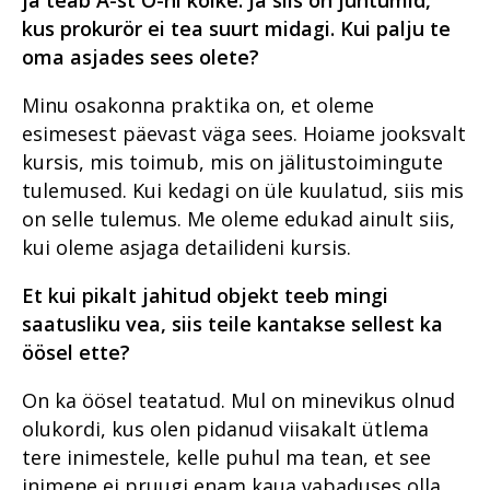
kus prokurör ei tea suurt midagi. Kui palju te
oma asjades sees olete?
Minu osakonna praktika on, et oleme
esimesest päevast väga sees. Hoiame jooksvalt
kursis, mis toimub, mis on jälitustoimingute
tulemused. Kui kedagi on üle kuulatud, siis mis
on selle tulemus. Me oleme edukad ainult siis,
kui oleme asjaga detailideni kursis.
Et kui pikalt jahitud objekt teeb mingi
saatusliku vea, siis teile kantakse sellest ka
öösel ette?
On ka öösel teatatud. Mul on minevikus olnud
olukordi, kus olen pidanud viisakalt ütlema
tere inimestele, kelle puhul ma tean, et see
inimene ei pruugi enam kaua vabaduses olla.