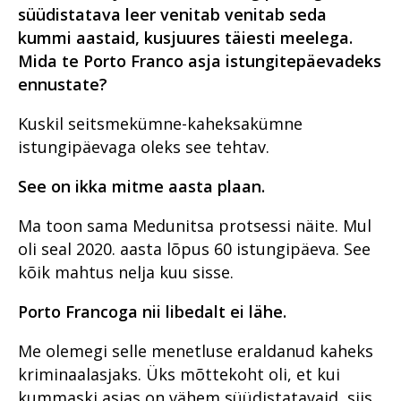
süüdistatava leer venitab venitab seda
kummi aastaid, kusjuures täiesti meelega.
Mida te Porto Franco asja istungitepäevadeks
ennustate?
Kuskil seitsmekümne-kaheksakümne
istungipäevaga oleks see tehtav.
See on ikka mitme aasta plaan.
Ma toon sama Medunitsa protsessi näite. Mul
oli seal 2020. aasta lõpus 60 istungipäeva. See
kõik mahtus nelja kuu sisse.
Porto Francoga nii libedalt ei lähe.
Me olemegi selle menetluse eraldanud kaheks
kriminaalasjaks. Üks mõttekoht oli, et kui
kummaski asjas on vähem süüdistatavaid, siis